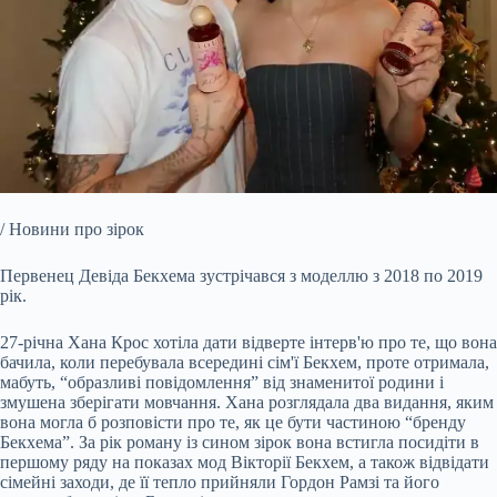
/ Новини про зірок
Первенец Девіда Бекхема зустрічався з моделлю з 2018 по 2019
рік.
27-річна Хана Крос хотіла дати відверте інтерв'ю про те, що вона
бачила, коли перебувала всередині сім'ї
Бекхем, проте отримала,
мабуть, “образливі повідомлення” від знаменитої родини і
змушена зберігати мовчання. Хана розглядала два видання, яким
вона могла б розповісти про те, як це бути частиною “бренду
Бекхема”. За рік роману із сином зірок вона встигла посидіти в
першому ряду на показах мод Вікторії Бекхем, а також відвідати
сімейні заходи, де її тепло прийняли Гордон Рамзі та його