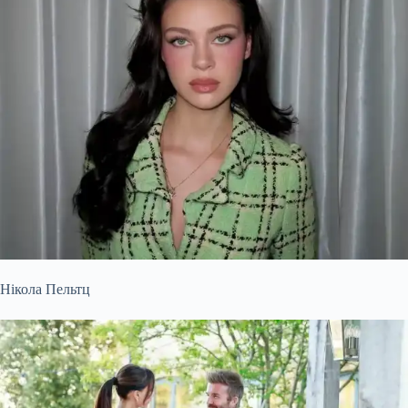
Нікола Пельтц