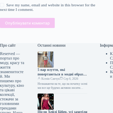
Save my name, email and website in this browser for the
next time I comment.
Опублікувати коментар
Про сайт
Останні новини
Інформ
Reserved —
К
портал про
С
моду, красу та
П
життя
С
5 пар взуття, які
знаменитосте
К
повертаються в модні образи
й. Ми
и
з приходом осені
Ксенія Савчук
Сер 6, 2026
пишемо про
Незважаючи на те, що на початку осені
культуру, кіно
ми все ще будемо активно носити
та цікаві
мюлі та шльопанці, а також завжди
колекції,
матимемо…
стежачи за
головними
трендами
Після Хейлі Бібер, усі захотіли
стилю. Наша