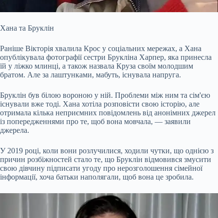
Хана та Бруклін
Раніше Вікторія хвалила Крос у соціальних мережах, а Хана
опублікувала фотографії сестри Брукліна Харпер, яка принесла
їй у ліжко млинці, а також назвала Круза своїм молодшим
братом. Але за лаштунками, мабуть, існувала напруга.
Бруклін був білою вороною у ній. Проблеми між ним та сім'єю
існували вже тоді. Хана хотіла розповісти свою історію, але
отримала кілька неприємних повідомлень від анонімних джерел
із попередженнями про те, щоб вона мовчала, — заявили
джерела.
У 2019 році, коли вони розлучилися, ходили чутки, що однією з
причин розбіжностей стало те, що Бруклін відмовився змусити
свою дівчину підписати угоду про нерозголошення сімейної
інформації, хоча батьки наполягали, щоб вона це зробила.