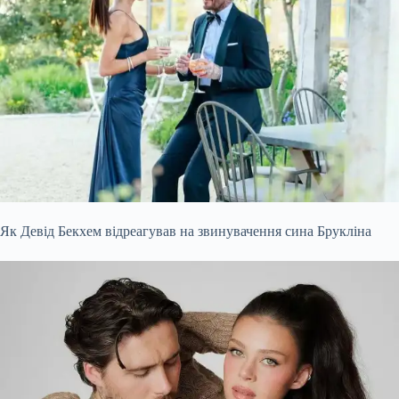
Як Девід Бекхем відреагував на звинувачення сина Брукліна