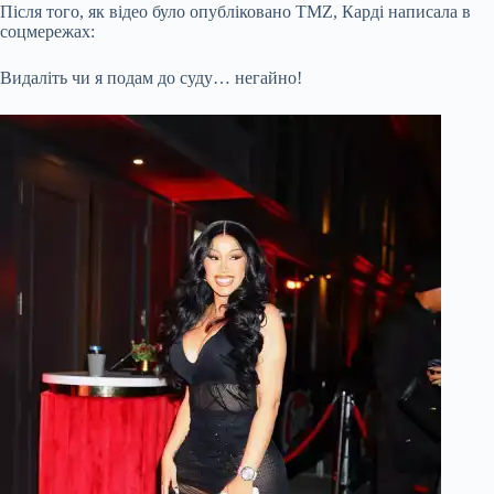
Після того, як відео було опубліковано TMZ, Карді написала в
соцмережах:
Видаліть чи я подам до суду… негайно!