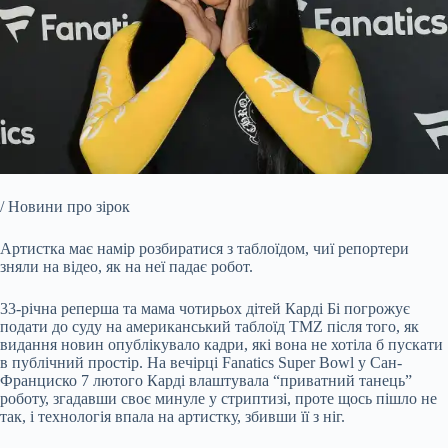
/ Новини про зірок
Артистка має намір розбиратися з таблоїдом, чиї репортери
зняли на відео, як на неї падає робот.
33-річна реперша та мама чотирьох дітей Карді Бі погрожує
подати до суду на
американський таблоїд TMZ після того, як
видання новин опублікувало кадри, які вона не хотіла б пускати
в публічний простір. На вечірці Fanatics Super Bowl у Сан-
Франциско 7 лютого Карді влаштувала “приватний танець”
роботу, згадавши своє минуле у стриптизі, проте щось пішло не
так, і технологія впала на артистку, збивши її з ніг.