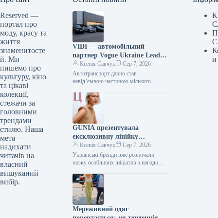
Reserved —
К
портал про
С
моду, красу та
П
життя
С
VIDI — автомобільний
знаменитосте
К
партнер Vogue Ukraine Leaders
й. Ми
и
Gala: які автомобілі будуть
Ксенія Савчук
Сер 7, 2026
пишемо про
представлені на заході
Автотранспорт давно став
культуру, кіно
невід’ємною частиною міського
та цікаві
середовища — простором, що з’єднує
колекції,
роботу та дім, подорожі та
стежачи за
повсякденні клопоти. Тому вибір…
головними
трендами
GUNIA презентувала
стилю. Наша
ексклюзивну лінійку
мета —
ювелірних виробів на честь
Ксенія Савчук
Сер 7, 2026
надихати
Дня Незалежності
читачів на
Українські бренди вже розпочали
низку особливих ініціатив з нагоди
власний
Дня Незалежності. Зокрема, GUNIA
вишуканий
Project презентували символічну серію
вибір.
прикрас – позолочені…
Мереживний одяг
повертається: ця тенденція з