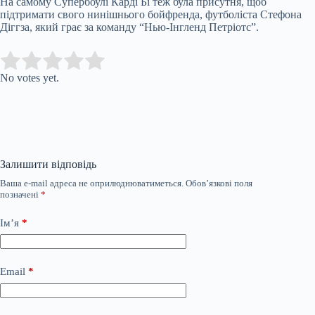
На самому Супербоулі Карді Бі теж була присутня, щоб
підтримати свого нинішнього бойфренда, футболіста Стефона
Діггза, який грає за команду “Нью-Інгленд Петріотс”.
Submit Rating
Rate this item:
No votes yet.
Залишити відповідь
Ваша e-mail адреса не оприлюднюватиметься.
Обов’язкові поля
позначені
*
Ім’я
*
Email
*