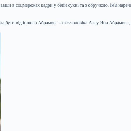
авши в соцмережах кадри у білій сукні та з обручкою. Ім'я нареч
а бути від іншого Абрамова – екс-чоловіка Алсу Яна Абрамова, з