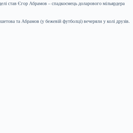
делі став Єгор Абрамов – спадкоємець доларового мільярдера
шетова та Абрамов (у бежевій футболці) вечеряли у колі друзів.