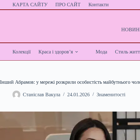
Перейти
КАРТА САЙТУ
ПРО САЙТ
Контакти
до
вмісту
НОВИНИ
Колекції
Краса і здоров’я
Мода
Стиль житт
Інший Абрамов: у мережі розкрили особистість майбутнього чоло
Станіслав Вакула
24.01.2026
Знаменитості