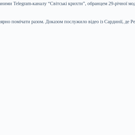
аними Telegram-каналу “Світські крихти”, обранцем 29-річної
мо
ярно помічати разом. Доказом послужило відео із Сардинії, де Ре