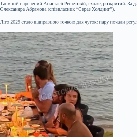
Таємний наречений Анастасії Решетовій, схоже, розкритий. За д
Олександра Абрамова (співвласник “Євраз Холдинг”).
Літо 2025 стало відправною точкою для чуток: пару почали регул