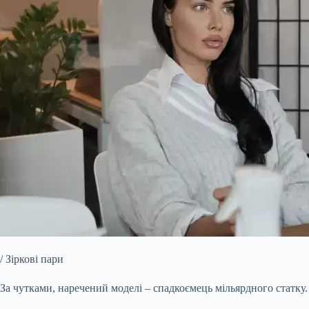
/ Зіркові пари
За чутками, наречений моделі – спадкоємець мільярдного статку.