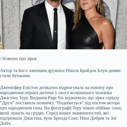
/ Новини про зірок
Актор та його зовнішня дружина Ніколь Брайдон Блум днями
стали батьками.
Дженніфер Еністон делікатно відреагувала на новину про
народження першої дитини у свого колишнього чоловіка
Джастіна Теру. Видання Page Six відзначило, що зірка серіалу
“Друзі” поставила позначку “Подобається” під постом актора
про народження сина. На фотографії Теру ніжно обіймає сина,
який лежить на грудях. Серед інших знаменитостей, які
підтримали Джастіна, були Бренда Сонг, Ніна Добрев та Зої
Дойч.