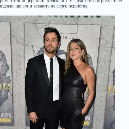
романтичній церемонії в Мексиці. У грудні того ж року стало
відомо, що вони чекають на свого первістка.