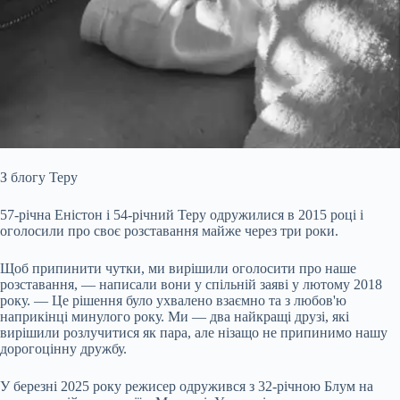
З блогу Теру
57-річна Еністон і 54-річний Теру одружилися в 2015 році і
оголосили про своє розставання майже через три роки.
Щоб припинити чутки, ми вирішили оголосити про наше
розставання, — написали вони у спільній заяві у лютому 2018
року. — Це рішення було ухвалено взаємно та з любов'ю
наприкінці минулого року. Ми — два найкращі друзі, які
вирішили розлучитися як пара, але нізащо не припинимо нашу
дорогоцінну дружбу.
У березні 2025 року режисер одружився з 32-річною Блум на