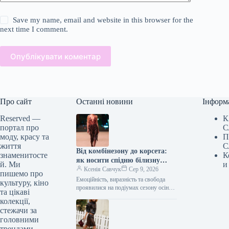
Save my name, email and website in this browser for the
next time I comment.
Опублікувати коментар
Про сайт
Останні новини
Інформ
Reserved —
К
портал про
С
моду, красу та
П
життя
С
Від комбінезону до корсета:
знаменитосте
К
як носити спідню білизну
й. Ми
и
восени 2026 року, за версією
Ксенія Савчук
Сер 9, 2026
пишемо про
подіумів
Емоційність, виразність та свобода
культуру, кіно
проявилися на подіумах сезону осінь-
та цікаві
зима 2026/2027 у формі навмисно
колекції,
відкритого одягу в стилі білизни. Це
стежачи за
не…
головними
трендами