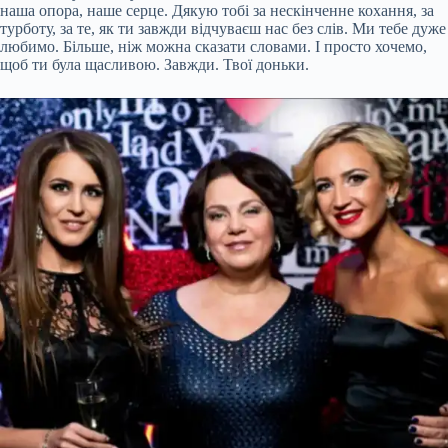
наша опора, наше серце. Дякую тобі за нескінченне кохання, за
турботу, за те, як ти завжди відчуваєш нас без слів. Ми тебе дуже
любимо. Більше, ніж можна сказати словами. І просто хочемо,
щоб ти була щасливою. Завжди. Твої доньки.