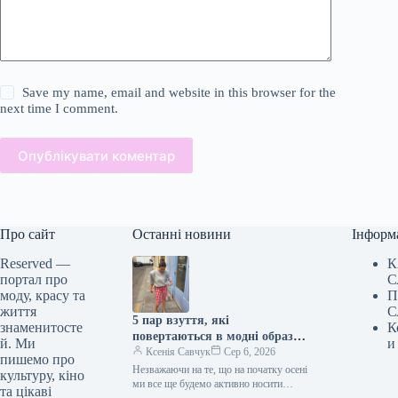
Save my name, email and website in this browser for the
next time I comment.
Опублікувати коментар
Про сайт
Останні новини
Інформ
Reserved —
К
портал про
С
моду, красу та
П
життя
С
5 пар взуття, які
знаменитосте
К
повертаються в модні образи
й. Ми
и
з приходом осені
Ксенія Савчук
Сер 6, 2026
пишемо про
Незважаючи на те, що на початку осені
культуру, кіно
ми все ще будемо активно носити
та цікаві