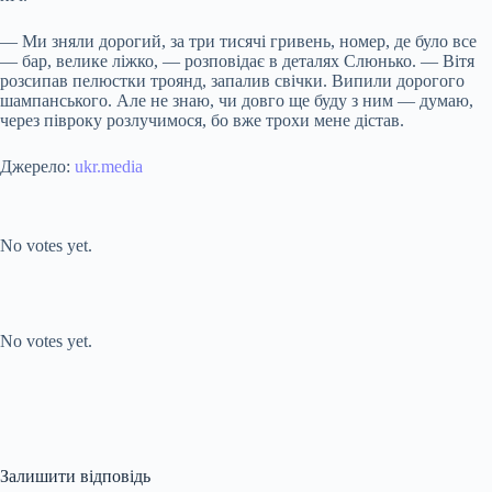
— Ми зняли дорогий, за три тисячі гривень, номер, де було все
— бар, велике ліжко, — розповідає в деталях Слюнько. — Вітя
розсипав пелюстки троянд, запалив свічки. Випили дорогого
шампанського. Але не знаю, чи довго ще буду з ним — думаю,
через півроку розлучимося, бо вже трохи мене дістав.
Джерело:
ukr.media
Submit Rating
Rate this item:
No votes yet.
Submit Rating
Rate this item:
No votes yet.
Залишити відповідь