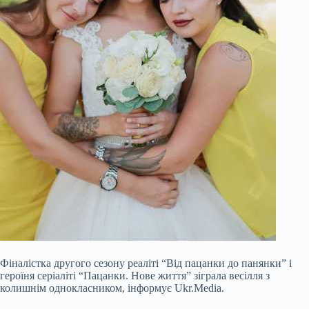
Фіналістка другого сезону реаліті “Від пацанки до панянки” і
героїня серіаліті “Пацанки. Нове життя” зіграла весілля з
колишнім однокласником, інформує Ukr.Media.