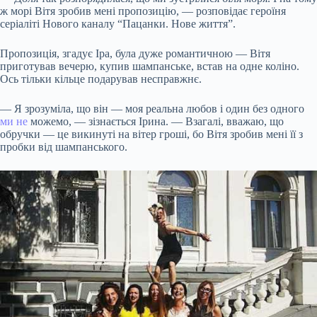
ж морі Вітя зробив мені пропозицію, — розповідає героїня
серіаліті
Нового каналу “Пацанки. Нове життя”.
Пропозиція, згадує Іра, була дуже романтичною — Вітя
приготував вечерю, купив шампанське, встав на одне коліно.
Ось тільки кільце подарував несправжнє.
— Я зрозуміла, що він — моя реальна любов і один без одного
ми не
можемо, — зізнається Ірина. — Взагалі, вважаю, що
обручки — це викинуті на вітер гроші, бо Вітя зробив мені її з
пробки від шампанського.