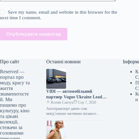
Save my name, email and website in this browser for the
next time I comment.
Опублікувати коментар
Про сайт
Останні новини
Інформ
Reserved —
К
портал про
С
моду, красу та
П
життя
С
VIDI — автомобільний
знаменитосте
К
партнер Vogue Ukraine Leaders
й. Ми
и
Gala: які автомобілі будуть
Ксенія Савчук
Сер 7, 2026
пишемо про
представлені на заході
Автотранспорт давно став
культуру, кіно
невід’ємною частиною міського
та цікаві
середовища — простором, що з’єднує
колекції,
роботу та дім, подорожі та
стежачи за
повсякденні клопоти. Тому вибір…
головними
трендами