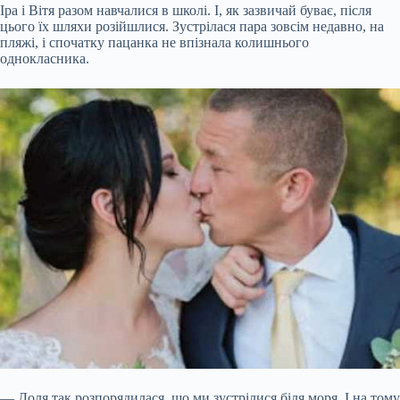
Іра і Вітя разом навчалися в школі. І, як зазвичай буває, після
цього їх шляхи розійшлися. Зустрілася пара зовсім недавно, на
пляжі, і спочатку пацанка не впізнала колишнього
однокласника.
— Доля так розпорядилася, що ми зустрілися біля моря. І на тому