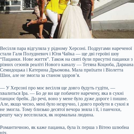
Весілля пара відгуляла у рідному Херсоні. Подругами нареченої
стали Галя Полудневич і Юля Чайка — ще дві героїні шоу
“Пацанки. Нове життя”. Також на святі були присутні пацанки з
різних сезонів реаліті Нового каналу — Тетяна Коцюба, Дариана
Семидоцька і Катерина Дрьомова. Мала приїхати і Віолетта
Шин, але не змогла за станом здоров’я.
— У Херсоні про моє весілля ще довго будуть гудіти, —
хвалиться Іра. — Бо де ви ще побачите наречену, яка в сукні
танцює брейк. До речі, воно у мене було дуже дороге і пишне.
Але, якщо чесно, мені було незручно, і довго пробути в сукні я
не змогла. Тому близько десятої вечора зняла і її, і панчохи,
решту часу веселилася, як нормальна людина.
Романтичною, як каже пацанка, була їх перша з Вітею шлюбна
ніч.