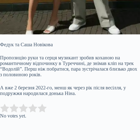
Федук та Саша Новікова
Пропозицію руки та серця музикант зробив коханою на
романтичному відпочинку в Туреччині, де знімав кліп на трек
“Водолій”. Перш ніж побратися, пара зустрічалася близько двох
з половиною років.
А вже 2 березня 2022-го, менш як через рік після весілля, у
подружжя народилася донька Ніна.
Submit Rating
Rate this item:
No votes yet.