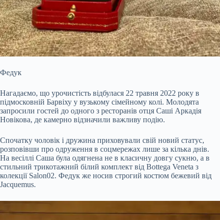
Федук
Нагадаємо, що урочистість відбулася 22 травня 2022 року в
підмосковній Барвіху у вузькому сімейному колі. Молодята
запросили гостей до одного з ресторанів отця Саші Аркадія
Новікова, де камерно відзначили важливу подію.
Спочатку чоловік і дружина приховували свій новий статус,
розповівши про одруження в соцмережах лише за кілька днів.
На весіллі Саша була одягнена не в класичну довгу сукню, а в
стильний трикотажний білий комплект від Bottega Veneta з
колекції Salon02. Федук же носив строгий костюм бежевий від
Jacquemus.