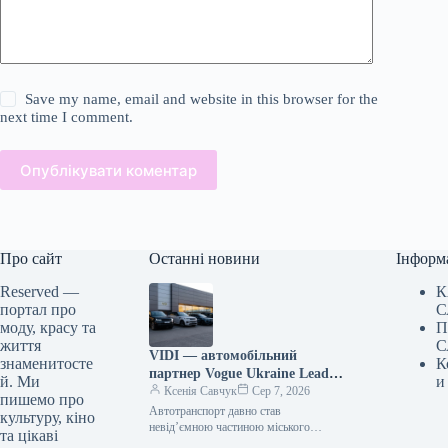
Save my name, email and website in this browser for the
next time I comment.
Опублікувати коментар
Про сайт
Останні новини
Інформ
Reserved —
К
портал про
С
моду, красу та
П
життя
С
VIDI — автомобільний
знаменитосте
К
партнер Vogue Ukraine Leaders
й. Ми
и
Gala: які автомобілі будуть
Ксенія Савчук
Сер 7, 2026
пишемо про
представлені на заході
Автотранспорт давно став
культуру, кіно
невід’ємною частиною міського
та цікаві
середовища — простором, що з’єднує