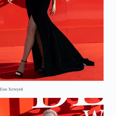
Енн Хетеуей