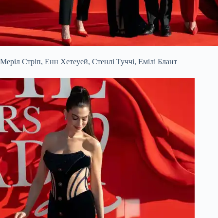
Меріл Стріп, Енн Хетеуей, Стенлі Туччі, Емілі Блант