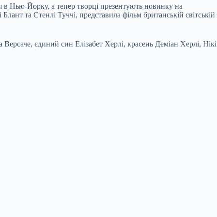
 в Нью-Йорку, а тепер творці презентують новинку на
Блант та Стенлі Туччі, представила фільм британській світській
а Версаче, єдиний син Елізабет Херлі, красень Деміан Херлі, Нікі