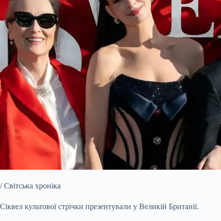
/ Світська хроніка
Сіквел культової стрічки презентували у Великій Британії.