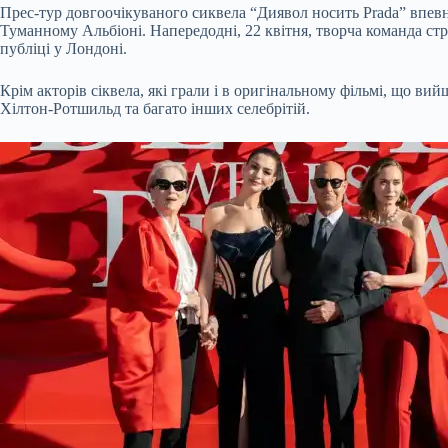
Прес-тур довгоочікуваного сиквела “Диявол носить Prada” впевн
Туманному Альбіоні. Напередодні, 22 квітня, творча команда стр
публіці у Лондоні.
Крім акторів сіквела, які грали і в оригінальному фільмі, що ви
Хілтон-Ротшильд та багато інших селебрітій.