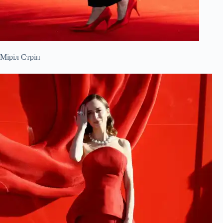
Міріл Стріп