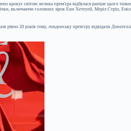
ено крокує світом: велика прем'єра відбулася раніше цього
тижня
ічки, включаючи головних зірок Енн Хетеуей, Меріл Стріп, Емілі 
йшов рівно 20 років тому, лондонську прем'єру відвідали Донателл