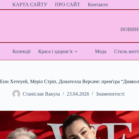
Перейти
КАРТА САЙТУ
ПРО САЙТ
Контакти
до
вмісту
НОВИНИ
Колекції
Краса і здоров’я
Мода
Стиль житт
Енн Хетеуей, Меріл Стріп, Донателла Версаче: прем'єра “Диявол
Станіслав Вакула
23.04.2026
Знаменитості