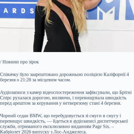
/ Новини про зірок
Співачку було заарештовано дорожньою поліцією Каліфорнії 4
березня о 21:28 за місцевим часом.
Аудіозаписи з камер відеоспостереження зафіксували, що Брітні
Спірс рухалася дорогою,
виляючи, і перевищувала швидкість
перед арештом за керування у нетверезому стані 4 березня.
Чорний седан BMW, що перебудовується зі смуги в смугу і
перевищує швидкість, — йдеться в аудіозаписі диспетчерської
служби, отриманого ексклюзивно виданням Page Six. –
Кабріолет 2026 випуску з Лос-Анджелеса.