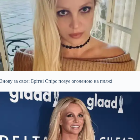
Знову за своє: Брітні Спірс позує оголеною на пляжі