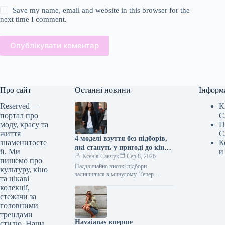
Save my name, email and website in this browser for the
next time I comment.
Опублікувати коментар
Про сайт
Останні новини
Інформ
Reserved —
К
портал про
С
моду, красу та
П
життя
С
4 моделі взуття без підборів,
знаменитосте
К
які стануть у пригоді до кінця
й. Ми
и
літа
Ксенія Савчук
Сер 8, 2026
пишемо про
Надзвичайно високі підбори
культуру, кіно
залишилися в минулому. Тепер
та цікаві
модниці дедалі частіше обирають
колекції,
взуття без підборів: від балеток до
стежачи за
мюлів. Найстильніші жінки…
головними
трендами
Havaianas вперше
стилю. Наша