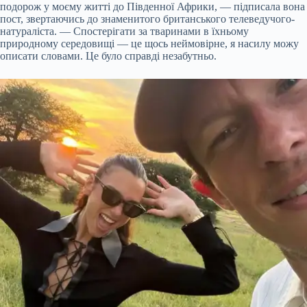
подорож у моєму житті до Південної Африки, — підписала вона
пост, звертаючись до знаменитого британського телеведучого-
натураліста. — Спостерігати за тваринами в їхньому
природному середовищі — це щось неймовірне, я насилу можу
описати словами. Це було справді незабутньо.