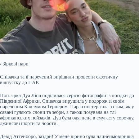
/ Зіркові пари
Співачка та її наречений вирішили провести екзотичну
відпустку до ПАР.
Поп-зірка Дуа Ліпа поділилася серією фотографій із поїздки до
Південної Африки. Співачка вирушила у подорож зі
своїм
нареченим Каллумом Тернером. Пара спостерігала за тим, як у
савані гуляють слони та зебри, а також позувала на тлі
африканських пейзажів. Дуа була одягнена в смугасту сорочку,
джинсові шорти та чоботи.
Девід Аттенборо, заздри! У мене щойно була найнеймовірніша