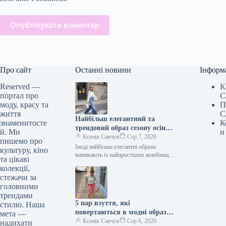
Опублікувати коментар
Про сайт
Останні новини
Інформ
Reserved —
К
портал про
С
моду, красу та
П
життя
С
Найбільш елегантний та
знаменитосте
К
трендовий образ сезону осінь
й. Ми
и
2026 включає лише три
Ксенія Савчук
Сер 7, 2026
пишемо про
елементи.
Іноді найбільш елегантні образи
культуру, кіно
виникають із найпростіших комбінацій.
та цікаві
Біла блуза, штани кльош та взуття на
колекції,
підборах – одна з тих…
стежачи за
головними
трендами
5 пар взуття, які
стилю. Наша
повертаються в модні образи
мета —
з приходом осені
Ксенія Савчук
Сер 6, 2026
надихати