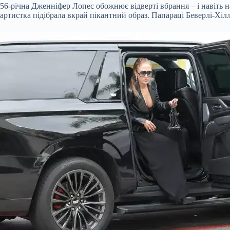
56-річна Дженніфер Лопес обожнює відверті вбрання – і навіть 
артистка підібрала вкрай пікантний образ. Папараці Беверлі-Хіл