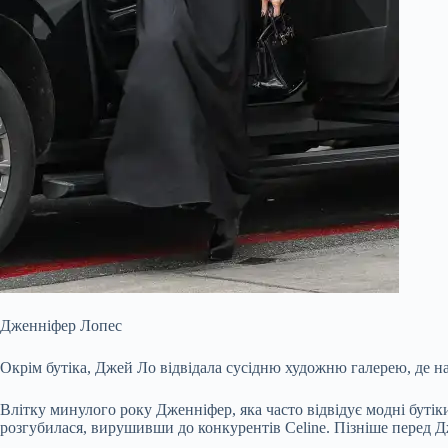
Дженніфер Лопес
Окрім бутіка, Джей Ло відвідала сусідню художню галерею, де 
Влітку минулого року Дженніфер, яка часто відвідує модні бутіки
розгубилася, вирушивши до конкурентів Celine. Пізніше перед Дж