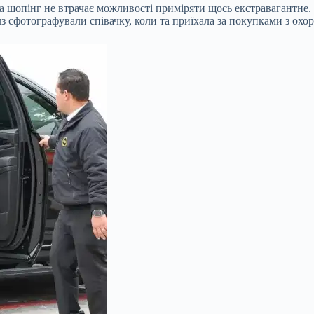
на шопінг не втрачає можливості приміряти щось
екстравагантне.
лз сфотографували співачку, коли та приїхала за покупками з ох