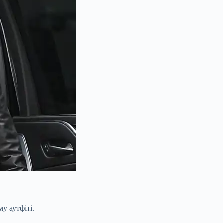
у аутфіті.