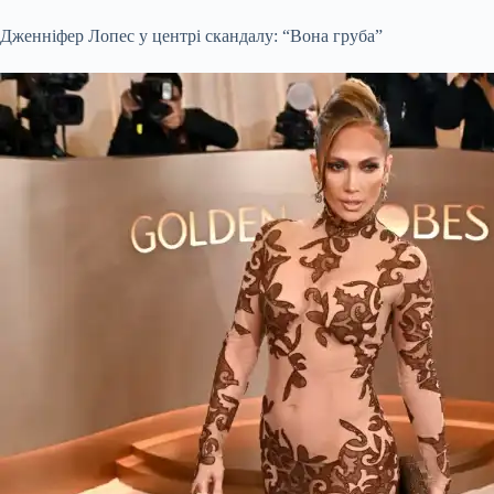
Дженніфер Лопес у центрі скандалу: “Вона груба”