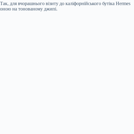
 Так, для вчорашнього візиту до каліфорнійського бутіка Hermes
ороною на тонованому джипі.