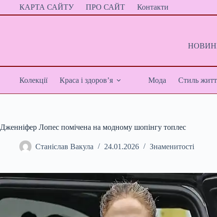
Перейти
КАРТА САЙТУ
ПРО САЙТ
Контакти
до
вмісту
НОВИНИ
Колекції
Краса і здоров’я
Мода
Стиль житт
Дженніфер Лопес помічена на модному шопінгу топлес
Станіслав Вакула
24.01.2026
Знаменитості