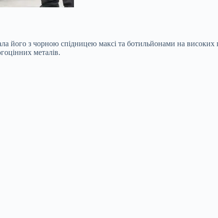
ала його з чорною спідницею максі та ботильйонами на високих 
огоцінних металів.