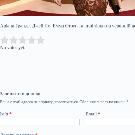
Аріана Гранде, Джей Ло, Емма Стоун та інші зірки на червоній д
Submit Rating
Rate this item:
No votes yet.
Залишити відповідь
Ваша e-mail адреса не оприлюднюватиметься.
Обов’язкові поля позначені
*
Ім’я
*
Email
*
Додати коментар
*