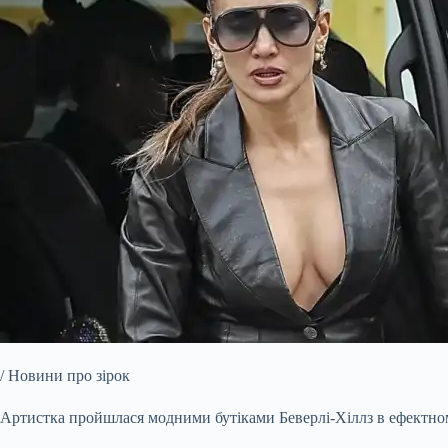
/ Новини про зірок
Артистка пройшлася модними бутіками Беверлі-Хіллз в ефектном