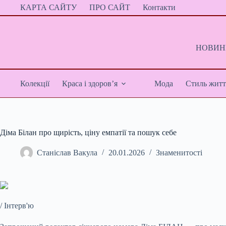
Перейти
КАРТА САЙТУ
ПРО САЙТ
Контакти
до
вмісту
НОВИНИ
Колекції
Краса і здоров’я
Мода
Стиль житт
Діма Білан про щирість, ціну емпатії та пошук себе
Станіслав Вакула
20.01.2026
Знаменитості
/ Інтерв'ю