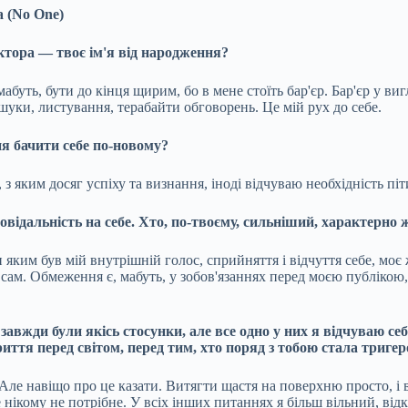
a (No One)
ктора — твоє ім'я від народження?
буть, бути до кінця щирим, бо в мене стоїть бар'єр. Бар'єр у виг
уки, листування, терабайти обговорень. Це мій рух до себе.
ня бачити себе по-новому?
з яким досяг успіху та визнання, іноді відчуваю необхідність піт
повідальність на себе. Хто, по-твоєму, сильніший, характерно
и яким був мій внутрішній голос, сприйняття і відчуття себе, м
сам. Обмеження є, мабуть, у зобов'язаннях перед моєю публікою
 завжди були якісь стосунки, але все одно у них я відчуваю се
риття перед світом, перед тим, хто поряд з тобою стала триге
 Але навіщо про це казати. Витягти щастя на поверхню просто, і в
 нікому не потрібне. У всіх інших питаннях я більш вільний, відк