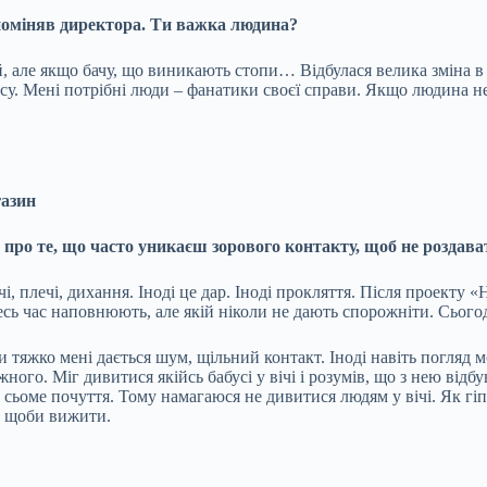
 поміняв директора. Ти важка людина?
але якщо бачу, що виникають стопи… Відбулася велика зміна в ко
у. Мені потрібні люди – фанатики своєї справи. Якщо людина не ф
газин
про те, що часто уникаєш зорового контакту, щоб не роздават
і, плечі, дихання. Іноді це дар. Іноді прокляття. Після проекту 
есь час наповнюють, але якій ніколи не дають спорожніти. Сьогод
и тяжко мені дається шум, щільний контакт. Іноді навіть погляд 
ого. Міг дивитися якійсь бабусі у вічі і розумів, що з нею відбу
сьоме почуття. Тому намагаюся не дивитися людям у вічі. Як гіпе
, щоби вижити.