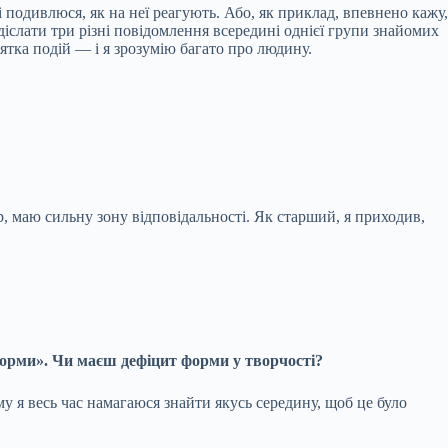
 подивлюся, як на неї реагують. Або, як приклад, впевнено кажу,
діслати три різні повідомлення всередині однієї групи знайомих
сятка подій — і я зрозумію багато про людину.
р, маю сильну зону відповідальності. Як старший, я приходив,
ї форми». Чи маєш дефіцит форми у творчості?
у я весь час намагаюся знайти якусь середину, щоб це було