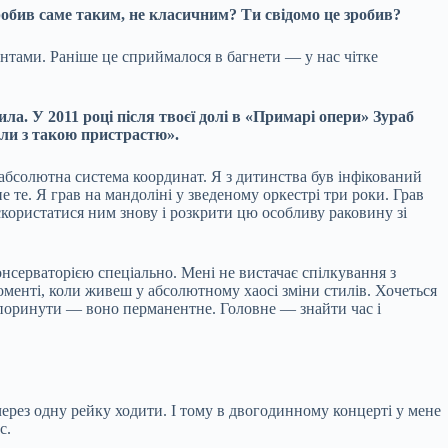
обив саме таким, не класичним? Ти свідомо це зробив?
кантами. Раніше це сприймалося в багнети — у нас чітке
ла. У 2011 році після твоєї долі в «Примарі опери» Зураб
ули з такою пристрастю».
к абсолютна система координат. Я з дитинства був інфікований
те. Я грав на мандоліні у зведеному оркестрі три роки. Грав
, скористатися ним знову і розкрити цю особливу раковину зі
нсерваторією спеціально. Мені не вистачає спілкування з
менті, коли живеш у абсолютному хаосі зміни стилів. Хочеться
 поринути — воно перманентне. Головне — знайти час і
через одну рейку ходити. І тому в двогодинному концерті у мене
с.