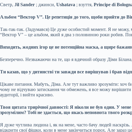
Светр,
Jil Sander
; джинси,
Ushatava
; взуття,
Principe di Bologn
Альбом “Вектор V”. Це репетиція до того, щоби прийти до Ві
Так-так-так. (Задумався) Це дуже особистий момент. Я не можу, ма
“Вектор V” – це альбом, який я два з половиною роки робив. Пош
Виходить, жодних ігор це не потенційна маска, а щире бажан
Безперечно. Незважаючи на те, що я вдячний образу Діми Білана, 
Ти казав, що у дитинстві ти завжди все вирішував і брав від
Цікаве питання. Мабуть, Діма. Але тут важливо зрозуміти: хоч б
чому не відчуваю затискання чи обмежень, я все можу вирішити 
аудиторії, і вийти красиво.
Твоя цитата трирічної давності: Я ніколи не був один. У мене
зрозумілим? Тобі не здається, що якась неповнота твого розк
Я дуже чутлива людина і, як на мене, часто бачу людей наскрізь.
відкрити свої фішки, коли в мене закінчиться порох. Але зараз це