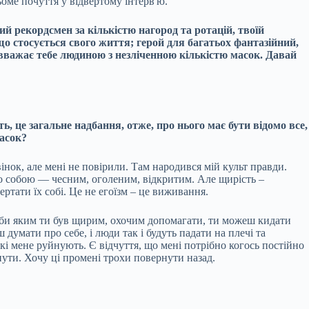
оме почуття у відвертому інтерв'ю.
й рекордсмен за кількістю нагород та ротацій, твоїй
, що стосується свого життя; герой для багатьох фантазійний,
 вважає тебе людиною з незліченною кількістю масок. Давай
, це загальне надбання, отже, про нього має бути відомо все,
масок?
звінок, але мені не повірили. Там народився мій культ правди.
но собою — чесним, оголеним, відкритим. Але щирість –
ртати їх собі. Це не егоїзм – це виживання.
оч би яким ти був щирим, охочим допомагати, ти можеш кидати
умати про себе, і люди так і будуть падати на плечі та
які мене руйнують. Є відчуття, що мені потрібно когось постійно
нути. Хочу ці промені трохи повернути назад.