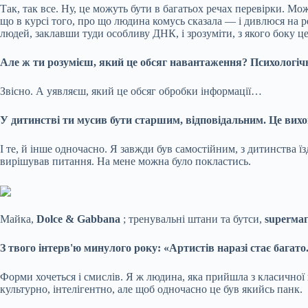
Так, так все. Ну, це можуть бути в багатьох речах перевірки. Мо
що в курсі того, про що людина комусь сказала — і дивлюся на р
людей, заклавши туди особливу ДНК, і зрозуміти, з якого боку це
Але ж ти розумієш, який це обсяг навантаження? Психологічн
Звісно. А уявляєш, який це обсяг обробки інформації…
У дитинстві ти мусив бути старшим, відповідальним. Це вихо
І те, й інше одночасно. Я завжди був самостійним, з дитинства 
вирішував питання. На мене можна було покластись.
Майка,
Dolce & Gabbana
; тренувальні штани та бутси,
superма
З твого інтерв'ю минулого року: «Артистів наразі стає багат
Форми хочеться і смислів. Я ж людина, яка прийшла з класичної
культурно, інтелігентно, але щоб одночасно це був якийсь панк.