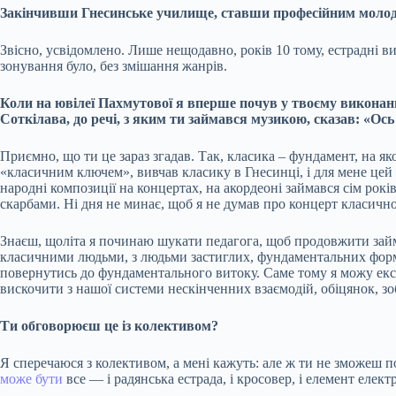
Закінчивши Гнесинське училище, ставши професійним молоди
Звісно, усвідомлено. Лише нещодавно, років 10 тому, естрадні в
зонування було, без змішання жанрів.
Коли на ювілеї Пахмутової я вперше почув у твоєму виконанні 
Соткілава, до речі, з яким ти займався музикою, сказав: «Ось
Приємно, що ти це зараз згадав. Так, класика – фундамент, на як
«класичним ключем», вивчав класику в Гнесинці, і для мене цей 
народні композиції на концертах, на акордеоні займався сім рокі
скарбами. Ні дня не минає, щоб я не думав про концерт класичн
Знаєш, щоліта я починаю шукати педагога, щоб продовжити займа
класичними людьми, з людьми застиглих, фундаментальних форм. 
повернутись до фундаментального витоку. Саме тому я можу екс
вискочити з нашої системи нескінченних взаємодій, обіцянок, зоб
Ти обговорюєш це із колективом?
Я сперечаюся з колективом, а мені кажуть: але ж ти не зможеш п
може бути
все — і радянська естрада, і кросовер, і елемент елект