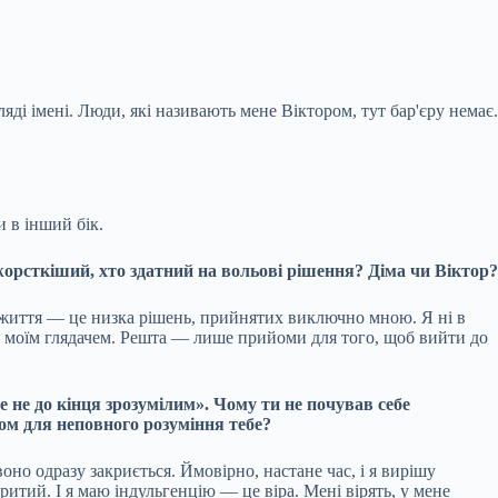
ляді імені. Люди, які називають мене Віктором, тут бар'єру немає.
и в інший бік.
 жорсткіший, хто здатний на вольові рішення? Діма чи Віктор?
оє життя — це низка рішень, прийнятих виключно мною. Я ні в
, моїм глядачем. Решта — лише прийоми для того, щоб вийти до
бе не до кінця зрозумілим». Чому ти не почував себе
ром для неповного розуміння тебе?
оно одразу закриється. Ймовірно, настане час, і я вирішу
ритий. І я маю індульгенцію — це віра. Мені вірять, у мене