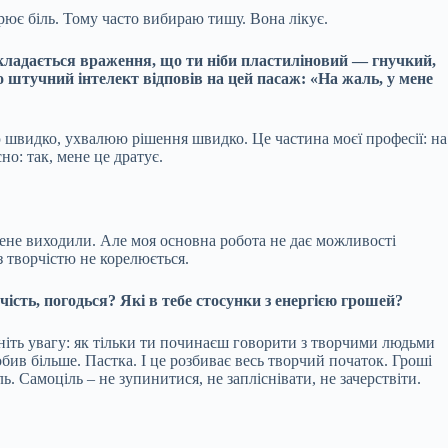
орює біль. Тому часто вибираю тишу. Вона лікує.
і складається враження, що ти ніби пластиліновий — гнучкий,
о штучний інтелект відповів на цей пасаж: «На жаль, у мене
ю швидко, ухвалюю рішення швидко. Це частина моєї професії: на
но: так, мене це дратує.
 мене виходили. Але моя основна робота не дає можливості
 творчістю не корелюється.
ість, погодься? Які в тебе стосунки з енергією грошей?
рніть увагу: як тільки ти починаєш говорити з творчими людьми
бив більше. Пастка. І це розбиває весь творчий початок. Гроші
. Самоціль – не зупинитися, не запліснівати, не зачерствіти.