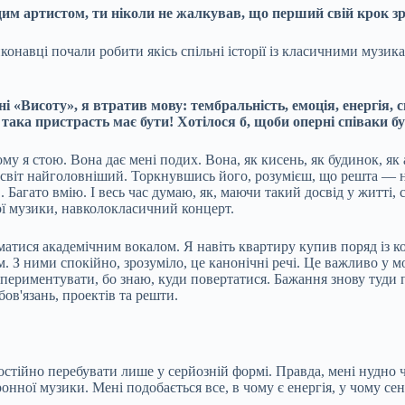
м артистом, ти ніколи не жалкував, що перший свій крок зр
иконавці почали робити якісь спільні історії із класичними музи
«Висоту», я втратив мову: тембральність, емоція, енергія, си
 така пристрасть має бути! Хотілося б, щоби оперні співаки б
ому я стою. Вона дає мені подих. Вона, як кисень, як будинок, я
світ найголовніший. Торкнувшись його, розумієш, що решта — не 
в. Багато вмію. І весь час думаю, як, маючи такий досвід у житті
ої музики, навколокласичний концерт.
тися академічним вокалом. Я навіть квартиру купив поряд із ко
З ними спокійно, зрозуміло, це канонічні речі. Це важливо у мо
периментувати, бо знаю, куди повертатися. Бажання знову туди
ов'язань, проектів та решти.
остійно перебувати лише у серйозній формі. Правда, мені нудно 
ронної музики. Мені подобається все, в чому є енергія, у чому сен