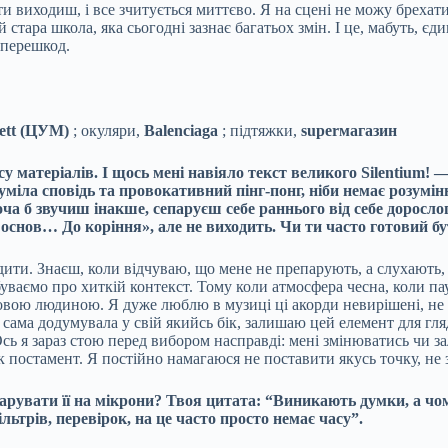
и виходиш, і все зчитується миттєво. Я на сцені не можу брехати
тара школа, яка сьогодні зазнає багатьох змін. І це, мабуть, єди
 перешкод.
ett (ЦУМ)
; окуляри,
Balenciaga
; підтяжки,
superмагазин
 матеріалів. І щось мені навіяло текст великого Silentium! —
ла сповідь та провокативний пінг-понг, ніби немає розуміння
хоча б звучиш інакше, сепаруєш себе раннього від себе доросл
о основ… До коріння», але не виходить. Чи ти часто готовий 
ти. Знаєш, коли відчуваю, що мене не препарують, а слухають, п
буваємо про хиткій контекст. Тому коли атмосфера чесна, коли пау
ковою людиною. Я дуже люблю в музиці ці акорди невирішені, не 
ма додумувала у свій якийсь бік, залишаю цей елемент для гляд
ь я зараз стою перед вибором насправді: мені змінюватись чи за
постамент. Я постійно намагаюся не поставити якусь точку, не з
парувати її на мікрони? Твоя цитата: “Виникають думки, а чо
ьтрів, перевірок, на це часто просто немає часу”.