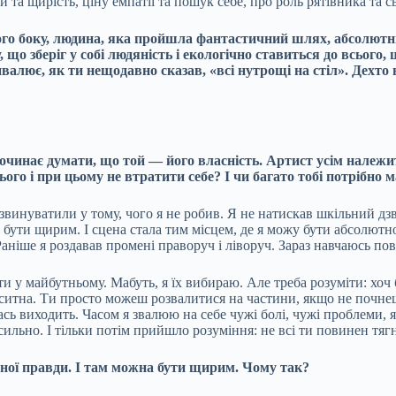
 щирість, ціну емпатії та пошук себе, про роль рятівника та сь
дного боку, людина, яка пройшла фантастичний шлях, абсолютни
у, що зберіг у собі людяність і екологічно ставиться до всього
валює, як ти нещодавно сказав, «всі нутрощі на стіл». Дехто
очинає думати, що той — його власність. Артист усім належить
ього і при цьому не втратити себе? І чи багато тобі потрібно 
ене звинуватили у тому, чого я не робив. Я не натискав шкільний д
 бути щирим. І сцена стала тим місцем, де я можу бути абсолют
аніше я роздавав промені праворуч і ліворуч. Зараз навчаюсь пове
ути у майбутньому. Мабуть, я їх вибираю. Але треба розуміти: х
итна. Ти просто можеш розвалитися на частини, якщо не почнеш д
ась виходить. Часом я звалюю на себе чужі болі, чужі проблеми, 
ильно. І тільки потім прийшло розуміння: не всі ти повинен тяг
тної правди. І там можна бути щирим. Чому так?