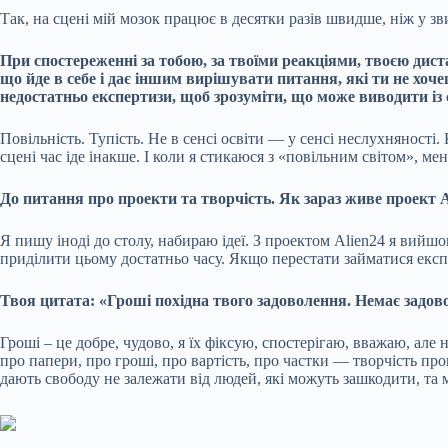
Так, на сцені мій мозок працює в десятки разів швидше, ніж у з
При спостереженні за тобою, за твоїми реакціями, твоєю дист
що йде в себе і дає іншим вирішувати питання, які ти не хо
недостатньо експертизи, щоб зрозуміти, що може виводити із 
Повільність. Тупість. Не в сенсі освіти — у сенсі неслухняност
сцені час іде інакше. І коли я стикаюся з «повільним світом», мен
До питання про проекти та творчість. Як зараз живе проект A
Я пишу іноді до столу, набираю ідеї. З проектом Alien24 я вийш
приділити цьому достатньо часу. Якщо перестати займатися експ
Твоя цитата: «Гроші похідна твого задоволення. Немає задово
Гроші – це добре, чудово, я їх фіксую, спостерігаю, вважаю, ал
про папери, про гроші, про вартість, про частки — творчість пр
дають свободу не залежати від людей, які можуть зашкодити, та м