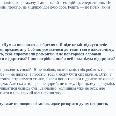
, навіть якщо захочу. Там я голий – емоційно, енергетично. Це
ний простір, де я цілком довіряю собі. Решта — це потік, який
 «Думка висловлена є брехня». Я ніде не міг відчути тебе
 предмета; у Собчак усе звелося до теми твого алкоголізму,
ого, тебе спробували розкрити. Але повторюся словами
бути відкритим? І що потрібно, щоби цей шлагбаум відкрився?
риходить спокій. Я не люблю, коли з моїх слів роблять те, чого
за — не пастка, а простір, тоді я можу бути справжнім. Втім, у
тонічне тризвучтя стійке, а коли воно трошки підкислене якоюсь
ача. Але сказати, що я нещирий, не можу. При цьому я розумію,
лишатися якимсь був. Звичайно, колишнім уже не буду, але
айти в цей глухий кут нерозвитку.
му саме ця людина зі мною, адже розкрити душу непросто,