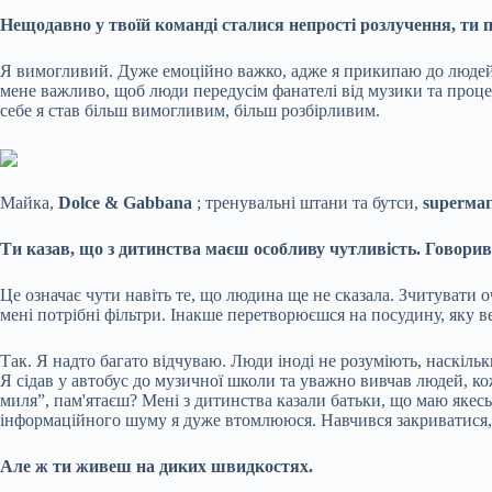
Нещодавно у твоїй команді сталися непрості розлучення, ти
Я вимогливий. Дуже емоційно важко, адже я прикипаю до людей, 
мене важливо, щоб люди передусім фанателі від музики та процес
себе я став більш вимогливим, більш розбірливим.
Майка,
Dolce & Gabbana
; тренувальні штани та бутси,
superма
Ти казав, що з дитинства маєш особливу чутливість. Говорив 
Це означає чути навіть те, що людина ще не сказала. Зчитувати оч
мені потрібні фільтри. Інакше перетворюєшся на посудину, яку в
Так. Я надто багато відчуваю. Люди іноді не розуміють, наскільк
Я сідав у автобус до музичної школи та уважно вивчав людей, кожн
миля”, пам'ятаєш? Мені з дитинства казали батьки, що маю якесь 
інформаційного шуму я дуже втомлююся. Навчився закриватися
Але ж ти живеш на диких швидкостях.