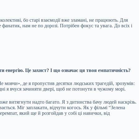
лективі, бо старі взаємодії вже зламані, не працюють. Для
анатик, нам не по дорозі. Потрібен фокус та увага. До всіх і
и енергію. Це захист? І що означає ця твоя емпатичність?
«Не мовчи», де я пропустив десятки людських трагедій, зрозумів:
ні я вчуся зачиняти двері, щоб не потонути в чужому морі.
може витягнути надто багато. Я з дитинства бачу людей наскрізь.
вається. Міг заплакати, відчути когось. Як у фільмі “Зелена
ремпат, який ще й розгойдав у собі ці навички, від