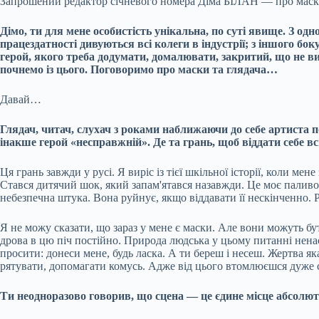
Запрошений редактор січневого номера Діма БІЛАН — про маски та
Дімо, ти для мене
особистість унікальна, по суті явище. З о
працездатності дивуються всі колеги в індустрії; з іншого бок
герой, якого треба додумати, домалювати, закритий, що не ви
почнемо із цього. Поговоримо про маски та глядача…
Давай…
Глядач, читач, слухач з роками наближаючи до себе артиста п
інакше герой «несправжній». Де та грань, щоб віддати себе вс
Ця грань завжди у русі. Я виріс із тієї шкільної історії, коли м
Стався дитячий шок, який запам'ятався назавжди. Це моє паливо
небезпечна штука. Вона руйнує, якщо віддавати її нескінченно. Р
Я не можу сказати, що зараз у мене є маски. Але вони можуть б
дрова в цю піч постійно. Природа людська у цьому питанні ненас
просити: донеси мене, будь ласка. А ти береш і несеш. Жертва як
рятувати, допомагати комусь. Адже від цього втомлюєшся дуже с
Ти неодноразово говорив, що сцена — це єдине місце абсолю