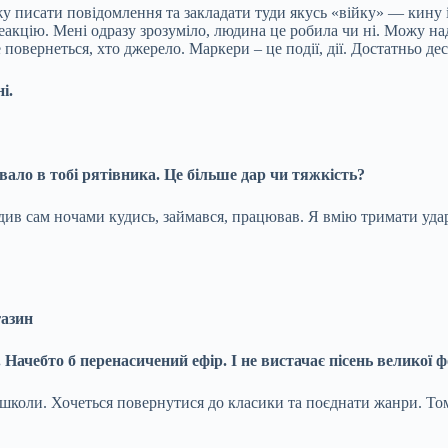
жу писати повідомлення та закладати туди якусь «війку» — кину і
еакцію. Мені одразу зрозуміло, людина це робила чи ні. Можу на
 повернеться, хто джерело. Маркери – це події, дії. Достатньо де
і.
вало в тобі рятівника. Це більше дар чи тяжкість?
їздив сам ночами кудись, займався, працював. Я вмію тримати уда
газин
о. Начебто б перенасичений ефір. І не вистачає пісень велико
 школи. Хочеться повернутися до класики та поєднати жанри. Том