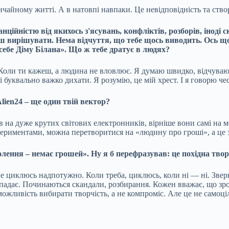
вичайному житті. А в натовпі навпаки. Це невідповідність та ств
анційністю від якихось з'ясувань, конфліктів, розборів, інод
чеш вирішувати. Нема відчуття, що тебе щось виводить. Ось щ
себе Діму Білана». Що ж тебе дратує в людях?
і. Коли ти кажеш, а людина не вловлює. Я думаю швидко, відчува
і буквально важко дихати. Я розумію, це мій хрест. І я говорю чес
lien24 – ще один твій вектор?
ов на дуже крутих світових електронників, вірніше вони самі на
ериментами, можна перетворитися на «людину про гроші», а це з
лення – немає грошей». Ну я б перефразував: це похідна творч
е не циклюсь надпотужно. Коли треба, циклюсь, коли ні — ні. Зве
опадає. Починаються скандали, розбирання. Кожен вважає, що зро
ожливість вибирати творчість, а не компроміс. Але це не самоціль