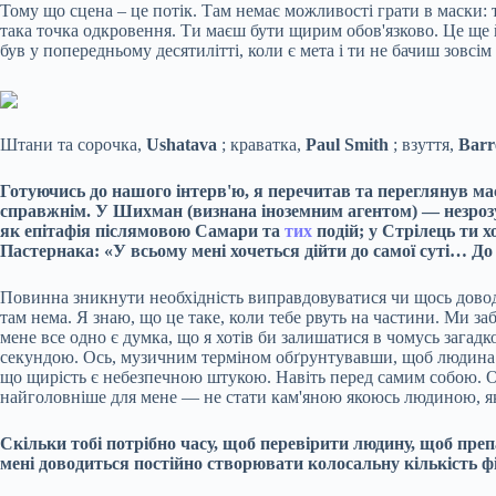
Тому що сцена – це потік. Там немає можливості грати в маски: т
така точка одкровення. Ти маєш бути щирим обов'язково. Це ще й с
був у попередньому десятилітті, коли є мета і ти не бачиш зовсім
Штани та сорочка,
Ushatava
; краватка,
Paul Smith
; взуття,
Barr
Готуючись до нашого інтерв'ю, я перечитав та переглянув масу
справжнім. У Шихман (визнана іноземним агентом) — незрозумі
як епітафія післямовою Самари та
тих
подій; у Стрілець ти 
Пастернака: «У всьому мені хочеться дійти до самої суті… Д
Повинна зникнути необхідність виправдовуватися чи щось доводи
там нема. Я знаю, що це таке, коли тебе рвуть на частини. Ми за
мене все одно є думка, що я хотів би залишатися в чомусь загад
секундою. Ось, музичним терміном обґрунтувавши, щоб людина са
що щирість є небезпечною штукою. Навіть перед самим собою. Ос
найголовніше для мене — не стати кам'яною якоюсь людиною, як 
Скільки тобі потрібно часу, щоб перевірити людину, щоб пре
мені доводиться постійно створювати колосальну кількість філ