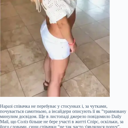
Наразі співачка не перебуває у стосунках і, за чутками,
почувається самотньою, а інсайдери описують її як ”травмовану
минулим досвідом. Ще в листопаді джерело повідомило Daily
Mail, що Соліз більше не бере участі в житті Спірс, оскільки, за
його словами, сини співачки “не так часто з'являлися поруч”,