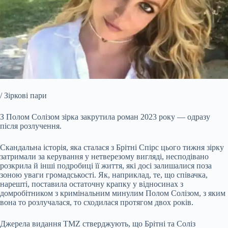
/ Зіркові пари
З Полом Солізом зірка закрутила роман 2023 року — одразу
після розлучення.
Скандальна історія, яка сталася з Брітні Спірс цього тижня зірку
затримали за керування у нетверезому
вигляді, несподівано
розкрила й інші подробиці її життя, які досі залишалися поза
зоною уваги громадськості. Як, наприклад, те, що співачка,
нарешті, поставила остаточну крапку у відносинах з
домробітником з кримінальним минулим Полом Солізом, з яким
вона то розлучалася, то сходилася протягом двох років.
Джерела видання TMZ стверджують, що Брітні та Соліз