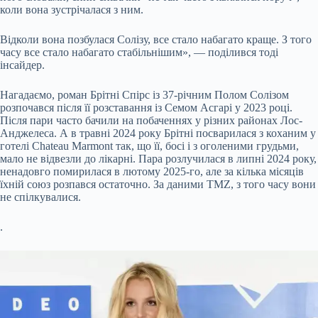
коли вона зустрічалася з ним.
Відколи вона позбулася Солізу, все стало набагато краще. З того
часу все стало набагато стабільнішим», — поділився тоді
інсайдер.
Нагадаємо, роман Брітні Спірс із 37-річним Полом Солізом
розпочався після її розставання із Семом Асгарі у 2023 році.
Після пари часто бачили на побаченнях у різних районах Лос-
Анджелеса. А в травні 2024 року Брітні посварилася з коханим у
готелі Chateau Marmont так, що її, босі і з оголеними грудьми,
мало не відвезли до лікарні. Пара розлучилася в липні 2024 року,
ненадовго помирилася в лютому 2025-го, але за кілька місяців
їхній союз розпався остаточно. За даними TMZ, з того часу вони
не спілкувалися.
.