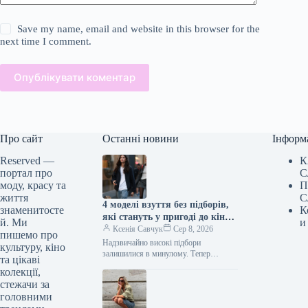
Save my name, email and website in this browser for the
next time I comment.
Опублікувати коментар
Про сайт
Останні новини
Інформ
Reserved —
К
портал про
С
моду, красу та
П
життя
С
4 моделі взуття без підборів,
знаменитосте
К
які стануть у пригоді до кінця
й. Ми
и
літа
Ксенія Савчук
Сер 8, 2026
пишемо про
Надзвичайно високі підбори
культуру, кіно
залишилися в минулому. Тепер
та цікаві
модниці дедалі частіше обирають
колекції,
взуття без підборів: від балеток до
стежачи за
мюлів. Найстильніші жінки…
головними