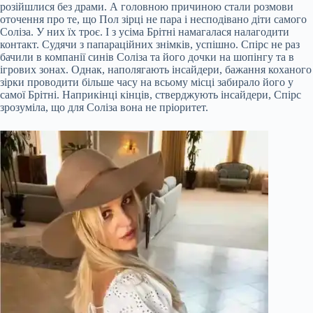
розійшлися без драми. А головною причиною стали розмови
оточення про те, що Пол зірці не пара і несподівано діти самого
Соліза. У них їх троє. І з усіма Брітні намагалася налагодити
контакт. Судячи з папараційних знімків, успішно. Спірс не раз
бачили в компанії синів Соліза та його дочки на шопінгу та в
ігрових зонах. Однак, наполягають інсайдери, бажання коханого
зірки проводити більше часу на всьому місці забирало його у
самої Брітні. Наприкінці кінців, стверджують інсайдери, Спірс
зрозуміла, що для Соліза вона не пріоритет.