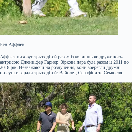
Бен Аффлек
Аффлек виховує трьох дітей разом із колишньою дружиною-
актрисою Дженніфер Гарнер. Зіркова пара була разом із 2011 по
2018 рік. Незважаючи на розлучення, вони зберегли дружні
стосунки заради трьох дітей: Вайолет, Серафіни та Семюеля.