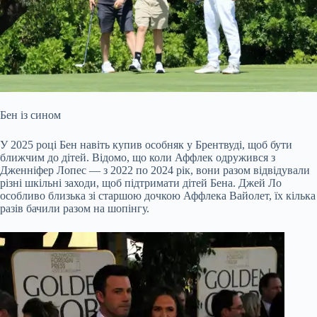
Бен із сином
У 2025 році Бен навіть купив особняк у Брентвуді, щоб бути
ближчим до дітей. Відомо, що коли Аффлек одружився з
Дженніфер Лопес — з 2022 по 2024 рік, вони разом відвідували
різні шкільні заходи, щоб підтримати дітей Бена. Джей Ло
особливо близька зі старшою дочкою Аффлека Вайолет, їх кілька
разів бачили разом на шопінгу.