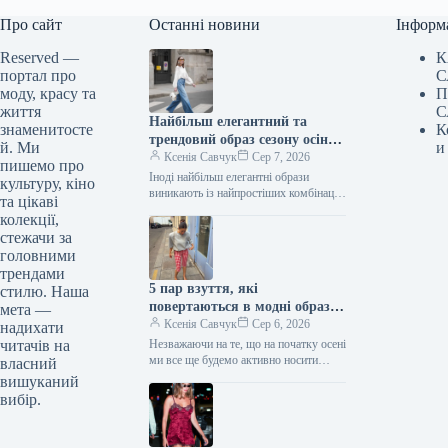
Про сайт
Останні новини
Інформ
Reserved —
К
портал про
С
моду, красу та
П
життя
С
Найбільш елегантний та
знаменитосте
К
трендовий образ сезону осінь
й. Ми
и
2026 включає лише три
Ксенія Савчук
Сер 7, 2026
пишемо про
елементи.
Іноді найбільш елегантні образи
культуру, кіно
виникають із найпростіших комбінацій.
та цікаві
Біла блуза, штани кльош та взуття на
колекції,
підборах – одна з тих…
стежачи за
головними
трендами
5 пар взуття, які
стилю. Наша
повертаються в модні образи
мета —
з приходом осені
Ксенія Савчук
Сер 6, 2026
надихати
читачів на
Незважаючи на те, що на початку осені
ми все ще будемо активно носити
власний
мюлі та шльопанці, а також завжди
вишуканий
матимемо…
вибір.