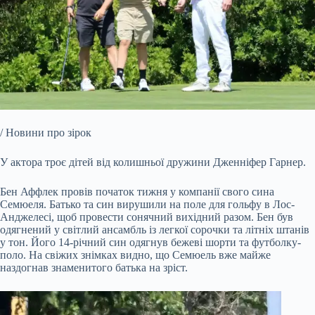
/ Новини про зірок
У актора троє дітей від колишньої дружини Дженніфер Гарнер.
Бен Аффлек провів початок тижня у компанії свого сина
Семюеля. Батько та син вирушили на поле для гольфу в
Лос-
Анджелесі, щоб провести сонячний вихідний разом. Бен був
одягнений у світлий ансамбль із легкої сорочки та літніх штанів
у тон. Його 14-річний син одягнув бежеві шорти та футболку-
поло. На свіжих знімках видно, що Семюель вже майже
наздогнав знаменитого батька на зріст.