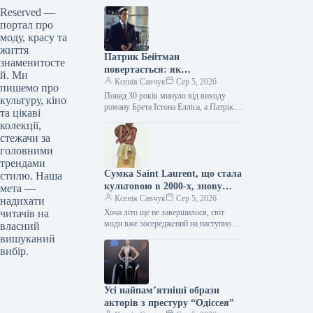
Reserved —
портал про
моду, красу та
життя
Патрик Бейтман
знаменитосте
повертається: як
й. Ми
“Американський психопат”
Ксенія Савчук
Сер 5, 2026
пишемо про
знову надихає модний світ
Понад 30 років минуло від виходу
культуру, кіно
роману Брета Істона Елліса, а Патрік
та цікаві
Бейтман досі залишається однією з
колекції,
найсуперечливіших фігур у…
стежачи за
головними
трендами
Сумка Saint Laurent, що стала
стилю. Наша
культовою в 2000-х, знову
мета —
з’являється — і претендує на
Ксенія Савчук
Сер 5, 2026
надихати
роль головного модного
читачів на
Хоча літо ще не завершилося, світ
доповнення осені 2026 року.
моди вже зосереджений на наступному
власний
сезоні. Найбажаніший аксесуар сезону
вишуканий
осінь-зима 2026/2027 почав з’являтися
вибір.
на…
Усі найпам’ятніші образи
акторів з престуру “Одіссея”