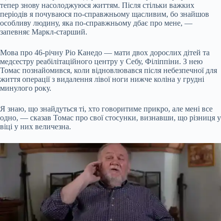
тепер знову насолоджуюся життям. Після стільки важких
періодів я почуваюся по-справжньому щасливим, бо знайшов
особливу людину, яка по-справжньому дбає про мене, —
запевняє Маркл-старший.
Мова про 46-річну Ріо Канедо — мати двох дорослих дітей та
медсестру реабілітаційного центру у Себу, Філіппіни. З нею
Томас познайомився, коли відновлювався після небезпечної для
життя операції з видалення лівої ноги нижче коліна у грудні
минулого року.
Я знаю, що знайдуться ті, хто говоритиме прикро, але мені все
одно, — сказав Томас про свої стосунки, визнавши, що різниця у
віці у них величезна.