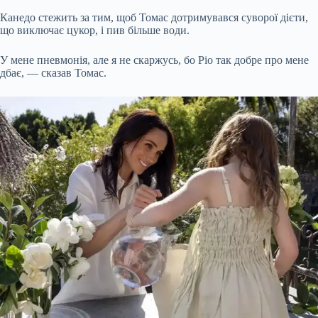
Канедо стежить за тим, щоб Томас дотримувався суворої дієти,
що виключає цукор, і пив більше води.
У мене пневмонія, але я не скаржусь, бо Ріо так добре про мене
дбає, — сказав Томас.