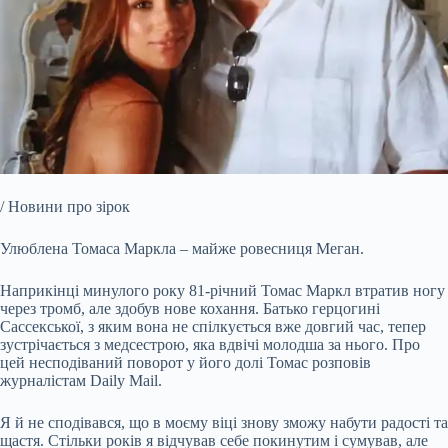
/ Новини про зірок
Улюблена Томаса Маркла – майже ровесниця Меган.
Наприкінці минулого року 81-річний Томас Маркл втратив ногу
через тромб, але здобув нове кохання. Батько герцогині
Сассекської, з
яким вона не спілкується вже довгий час, тепер
зустрічається з медсестрою, яка вдвічі молодша за нього. Про
цей несподіваний поворот у його долі Томас розповів
журналістам Daily Mail.
Я й не сподівався, що в моєму віці знову зможу набути радості та
щастя. Стільки років я відчував себе покинутим і сумував, але