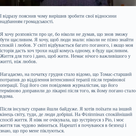
І відразу пояснив чому вирішив зробити свої відносини
надбанням громадськості.
Я хочу розповісти про це, бо ніколи не думав, що знов зможу
бути щасливим. Я хочу, щоб люди знали: ніколи не пізно знайти
спокій і любов. У світі відбувається багато поганого, і якщо моя
історія дасть хоч трохи надії комусь одному, я буду щасливим.
Життя для того і дано, щоб жити. Немає нічого важливішого у
житті, ніж любов.
Нагадаємо, на початку грудня стало відомо, що Томас-старший
потрапив до відділення інтенсивної терапії після термінової
операції. Тоді його син повідомив журналістам, що його
терміново доправили до лікарні після того, як йому погано стало
вдома.
Після інсульту справи йшли байдуже. Я хотів поїхати на інший
кінець світу, туди, де люди добріші. На Філіппінах спокійніший
спосіб життя. Я ніяк не очікувала, що зустрінуся з Ріо, і моє
життя так чудово зміниться. Нарешті я почуваюся в безпеці і
знаю, що про мене піклуються.