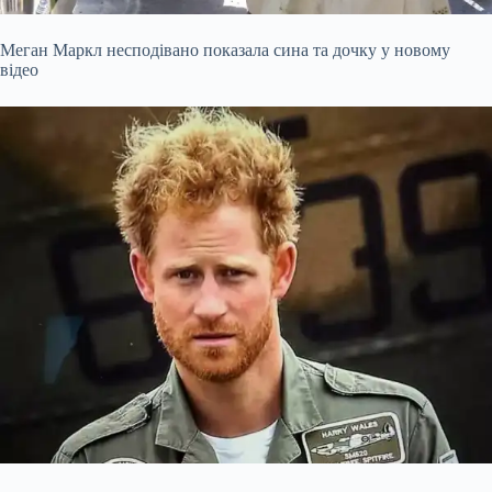
Меган Маркл несподівано показала сина та дочку у новому
відео