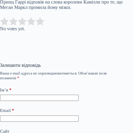
Принц Гаррі відповів на слова королеви Камілли про те, що
Меган Маркл промила йому мізки.
Submit Rating
Rate this item:
No votes yet.
Залишити відповідь
Ваша e-mail адреса не оприлюднюватиметься.
Обов’язкові поля
позначені
*
Ім’я
*
Email
*
Сайт