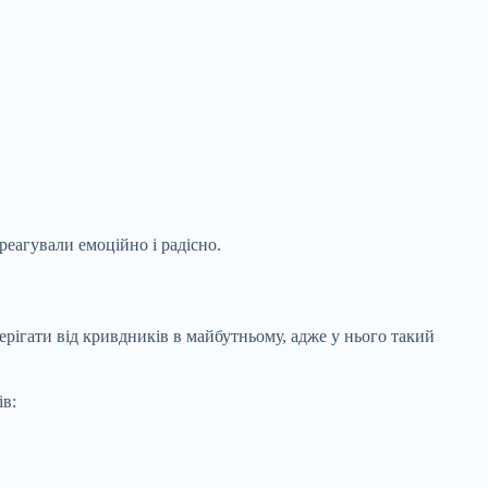
еагували емоційно і радісно.
ерігати від кривдників в майбутньому, адже у нього такий
ів: