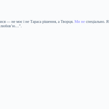
ися — не моє і не Тараса рішення, а Творця.
Ми не
спеціально. Я 
о любов’ю…”.