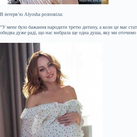
В інтерв’ю Alyosha розповіла:
“У мене було бажання народити третю дитину, а коли це має стат
обидва дуже раді, що нас вибрала ще одна душа, яку ми оточим