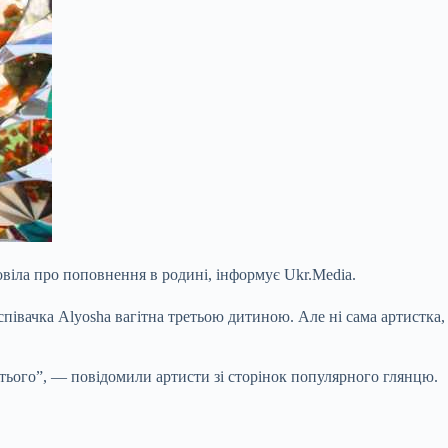
повіла про поповнення в родині, інформує Ukr.Media.
співачка Alyosha вагітна третьою дитиною. Але ні сама артистка, 
етього”, — повідомили артисти зі сторінок популярного глянцю.