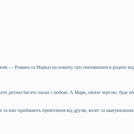
инів — Романа та Марка) на новину про поповнення в родині відр
ти дитині багато ласки і любові. А Марк, своєю чергою, буде об
х та вже приймають привітання від друзів, колег та шанувальник