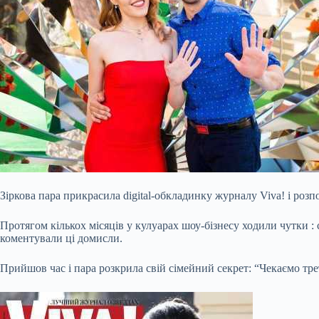
Зіркова пара прикрасила digital-обкладинку журналу Viva! і роз
Протягом кількох місяців у кулуарах шоу-бізнесу ходили чутки : 
коментували ці домисли.
Прийшов час і пара розкрила свій сімейний секрет: “Чекаємо тр