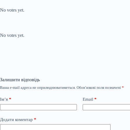
Submit Rating
Rate this item:
No votes yet.
Submit Rating
Rate this item:
No votes yet.
Залишити відповідь
Ваша e-mail адреса не оприлюднюватиметься.
Обов’язкові поля позначені
*
Ім’я
*
Email
*
Додати коментар
*