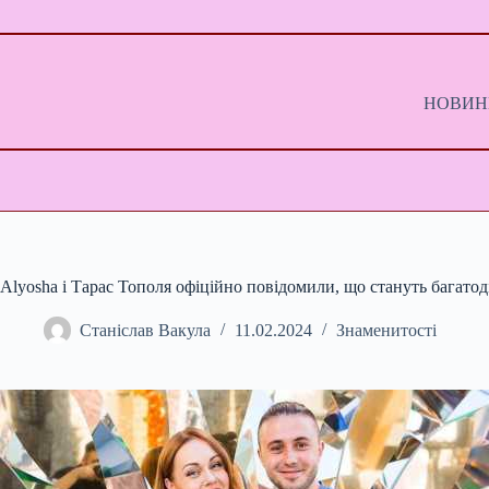
Перейти
до
вмісту
НОВИНИ
Alyosha і Тарас Тополя офіційно повідомили, що стануть багато
Станіслав Вакула
11.02.2024
Знаменитості