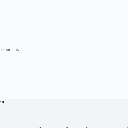
 I comment.
ни