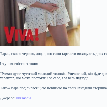
Тарас, своєю чергою, додав, що сини (артисти виховують двох с
І з упевненістю заявив:
“Роман дуже чуттєвий молодий чоловік. Упевнений, він буде дава
характер, що може постояти і за себе, і за весь під’їзд”.
Також пара поділилася цією новиною на своїх Instagram сторінка
Джерело:
ukr.media