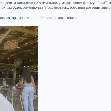
 з нещасним випадком на знімальному майданчику фільму “Іржа”, 
чок, які Алек опублікував у соцмережах, розбавив ще один знімо
ився актор, зазначивши обліковий запис колеги.