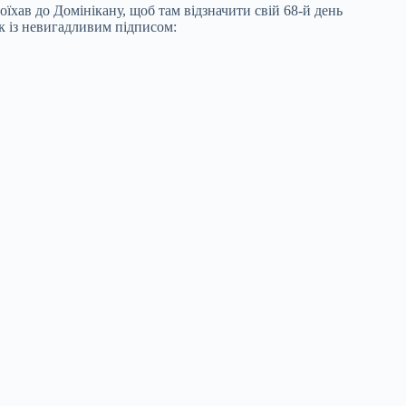
поїхав до
Домінікану, щоб там відзначити свій 68-й день
к із невигадливим підписом: