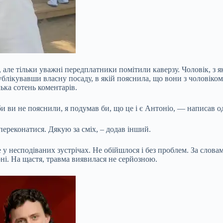
 але тільки уважні передплатники помітили каверзу. Чоловік, з я
блікувавши власну посаду, в якій пояснила, що вони з чоловіком 
ька сотень коментарів.
и ви не пояснили, я подумав би, що це і є Антоніо, — написав од
переконатися. Дякую за сміх, – додав інший.
несподіваних зустрічах. Не обійшлося і без проблем. За словами
арні. На щастя, травма виявилася не серйозною.