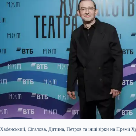
Хабенський, Сігалова, Дитина, Петров та інші зірки на Премії 