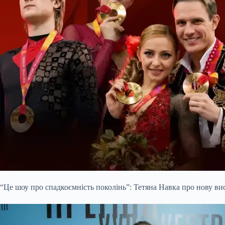
“Це шоу про спадкоємність поколінь”: Тетяна Навка про нову ви