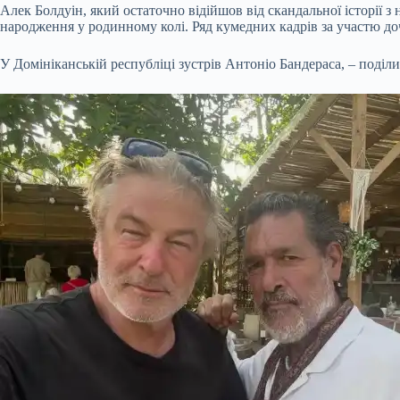
Алек Болдуін, який остаточно відійшов від скандальної історії
народження у родинному колі. Ряд кумедних кадрів за участю до
У Домініканській республіці зустрів Антоніо Бандераса, – поділ