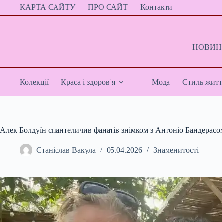
Перейти
КАРТА САЙТУ
ПРО САЙТ
Контакти
до
вмісту
НОВИНИ
Колекції
Краса і здоров’я
Мода
Стиль житт
Алек Болдуїн спантеличив фанатів знімком з Антоніо Бандерасо
Станіслав Вакула
05.04.2026
Знаменитості