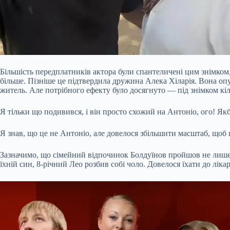
Більшість передплатників актора були спантеличені цим знімком,
більше. Пізніше це підтвердила дружина Алека Хіларія. Вона опу
житель. Але потрібного ефекту було досягнуто — під знімком кіл
Я тільки що подивився, і він просто схожий на Антоніо, ого! Якб
Я знав, що це не Антоніо, але довелося збільшити масштаб, щоб 
Зазначимо, що сімейний відпочинок Болдуїнов пройшов не лише у 
їхній син, 8-річний Лео розбив собі чоло. Довелося їхати до лік