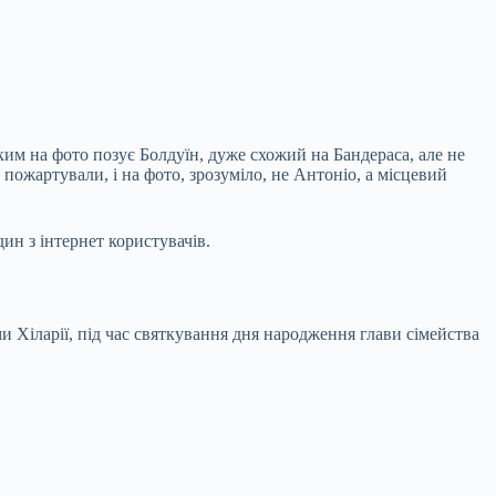
ким на фото позує Болдуїн, дуже схожий на Бандераса, але не
пожартували, і на фото, зрозуміло, не Антоніо, а місцевий
ин з інтернет користувачів.
 Хіларії, під час святкування дня народження глави сімейства