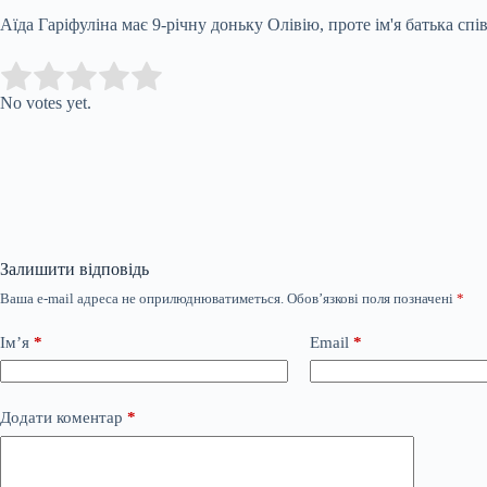
Аїда Гаріфуліна має 9-річну доньку Олівію, проте ім'я батька спів
Submit Rating
Rate this item:
No votes yet.
Залишити відповідь
Ваша e-mail адреса не оприлюднюватиметься.
Обов’язкові поля позначені
*
Ім’я
*
Email
*
Додати коментар
*