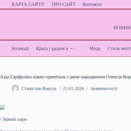
Перейти
КАРТА САЙТУ
ПРО САЙТ
Контакти
до
вмісту
НОВИНИ
Колекції
Краса і здоров’я
Мода
Стиль житт
Аїда Гаріфуліна ніжно привітала з днем народження Олексія Во
Станіслав Вакула
21.01.2026
Знаменитості
/ Зіркові пари