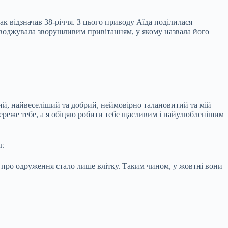
ак відзначав 38-річчя. З цього приводу Аїда поділилася
оводжувала зворушливим привітанням, у якому назвала його
ий, найвеселіший та добрий, неймовірно талановитий та мій
 береже тебе, а я обіцяю робити тебе щасливим і найулюбленішим
г.
мо про одруження стало лише влітку. Таким чином, у жовтні вони