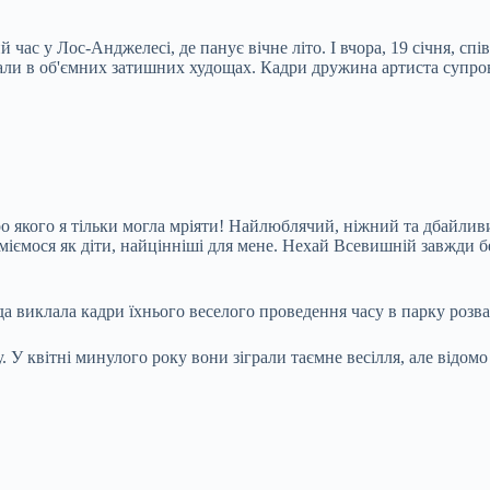
час у Лос-Анджелесі, де панує вічне літо. І вчора, 19 січня,
спів
ували в об'ємних затишних худощах. Кадри дружина артиста супр
о якого я тільки могла мріяти! Найлюблячий, ніжний та дбайлив
 сміємося як діти, найцінніші для мене. Нехай Всевишній завжди
да виклала кадри їхнього веселого проведення часу в парку розва
у. У квітні минулого року вони зіграли таємне весілля, але відо