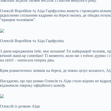
Закохані зіграли таємне весілля 15 квітня минулого року.
Олексій Воробйов та Аїда Гаріфулліна живуть і проводять вільний 
рідкісними спільними кадрами на березі океану, де обидва поз
“кращим чоловіком”.
Олексій Воробйов та Аїда Гаріфуліна
З днем народження тебе, моє кохання! Ти найкращий чоловік, пр
вічний stand-up comedian! Ті моменти, коли ми з тобою дурімо і
на світі! – написала оперна діва.
Крім романтичних знімків на березі, де ніжно цілує коханого, Аї
Нагадаємо, що про роман Олексія та Аїди стало відомо не відраз
відзначили півроку офіційного шлюбу.
Олексій із дочкою Аїди