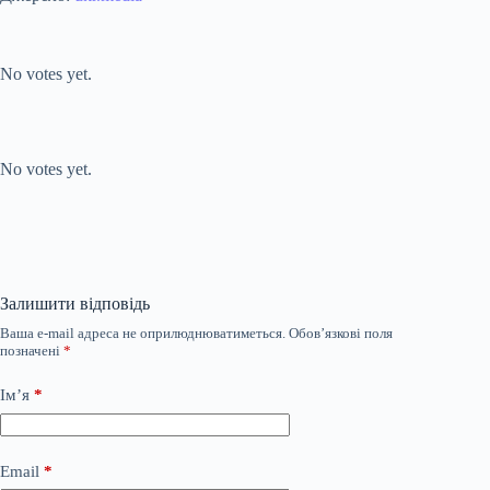
Submit Rating
Rate this item:
No votes yet.
Submit Rating
Rate this item:
No votes yet.
Залишити відповідь
Ваша e-mail адреса не оприлюднюватиметься.
Обов’язкові поля
позначені
*
Ім’я
*
Email
*