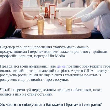
Відтепер твої перші побачення стануть максимально
продуктивними і перспективними, адже на допомогу прийшли
професійні юристи, передає Ukr.Media.
Правда, всі вони американці, але
це не
повинно збентежити тебе
(якщо, звичайно, ти не шалений патріот). Адже в США інститут
розлучень розвинений як ніде в світі і тамтешнім юристам з
розлучень є що розповісти про стосунки.
Читай і перечитуй перед кожним першим побаченням, поки
якийсь з них не стане останнім.
Як часто ти спілкуєшся з батьками і братами
і сестрами?