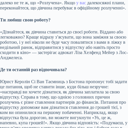
далеко не те ж, що «Розлучена». Якщо
у вас
далекосяжні плани,
переконайтеся, що дівчина перебуває в офіційному розлученні».
Ти любиш свою роботу?
«Дізнайтеся, як дівчина ставиться до своєї роботи. Віддано або
легковажно? Краще відразу з’ясувати, що вона заміжня за своєю
роботою, і у неї ніколи не буде часу повалятися з вами в ліжку в
недільний ранок, відправитися у відпустку або навіть просто
сходити в кіно» — застерігає адвокат Ліза Хелфенд Мейер з Лос-
Анджелеса.
Де ти останній раз відпочивала?
Юрист Керолін Сі Ван Таємниць з Бостона пропонує тобі задати
це питання, щоб не ставити інше, куди більш незручне:
«насправді ви хочете дізнатися, як дівчина заплатила за свою
відпустку. Справа в тому, що однією з головних причин
розлучень є різне ставлення партнерів до фінансів. Питання про
відпустку допоможе вам дізнатися ставлення до грошей тієї, з
ким ви опинилися на першому побаченні. Наприклад, якщо
відпустка була дорогою, ви можете вигукнути «Ух, це ж,
напевно, купа грошей!». Якщо дівчина відповість: «Подумаєш, у
мене п’ята кредитна картка лежала без діла, так і бабуся дала в