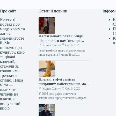
Про сайт
Останні новини
Інформ
Reserved —
К
портал про
С
моду, красу та
П
життя
С
На тлі нового появи Зендеї
знаменитосте
К
відновилася пам’ять про
й. Ми
и
тенденцію 2000-х: супергерої
Ксенія Савчук
Сер 6, 2026
пишемо про
знову актуальні.
Герої коміксів знову опановують не
культуру, кіно
лише екрани, а й модний світ.
та цікаві
Напередодні кінопрем’єри “Людина-
колекції,
павук: Немає шляху додому” Зендея
стежачи за
знову продемонструвала…
головними
трендами
Плетені туфлі замість
стилю. Наша
шкіряних: найстильніша мода
мета —
серпня 2026
Ксенія Савчук
Сер 6, 2026
надихати
читачів на
У 2026 році рафія остаточно
закріпилася серед головних матеріалів
власний
у світі люксових аксесуарів. Якщо ще
вишуканий
донедавна її асоціювали переважно з…
вибір.