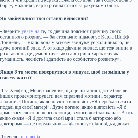
борг», можливо, варто розплатитися за рахунком і бігти.
Як закінчилися твої останні відносини?
«Зверніть
увагу на
те, як дівчина пояснює причину свого
останнього розриву, — багатозначно підморгує Карла Шифф
Доннели, — Якщо вона у всьому звинувачує колишнього, це
дуже поганий знак. А от якщо дівчина визнає, що теж винна в
розставанні, це демонструє такі гарні риси характеру як
гуманність, чесність і здатність до особистого розвитку».
Якщо б ти могла повернутися в минуле, щоб ти змінила у
своєму житті?
Ліза Хелфенд Мейер запевняє, що це питання здатне більше
інших продемонструвати вам справжні мотиви і характер
людини. «Погано, якщо дівчина відповість «Я переїхала жити
подалі від своєї матері». Дуже погано, якщо відповість «Я б
домоглася свого першого хлопця, в якого досі закохана». А ось
якщо скаже «Я б досягла своєї мрії і стала б акторкою або
доктором» — це нормально» — діагностує відповідь адвокат.
Джерело:
ukr.media