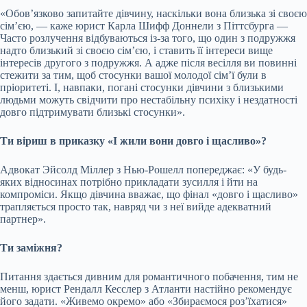
«Обов’язково запитайте дівчину, наскільки вона близька зі своєю
сім’єю, — каже юрист Карла Шифф Доннели з Піттсбурга —
Часто розлучення відбуваються із-за того, що один з подружжя
надто близький зі своєю сім’єю, і ставить її інтереси вище
інтересів другого з подружжя. А адже після весілля ви повинні
стежити за тим, щоб стосунки вашої молодої сім’ї були в
пріоритеті. І, навпаки, погані стосунки дівчини з близькими
людьми можуть свідчити про нестабільну психіку і нездатності
довго підтримувати близькі стосунки».
Ти віриш в приказку «І жили вони довго і щасливо»?
Адвокат Эйсолд Міллер з Нью-Рошелл попереджає: «У будь-
яких відносинах потрібно прикладати зусилля і йти на
компроміси. Якщо дівчина вважає, що фінал «довго і щасливо»
трапляється просто так, навряд чи з неї вийде адекватний
партнер».
Ти заміжня?
Питання здається дивним для романтичного побачення, тим не
менш, юрист Рендалл Кесслер з Атланти настійно рекомендує
його задати. «Живемо окремо» або «Збираємося роз’їхатися»