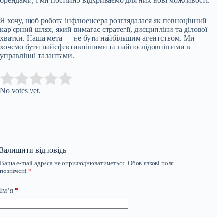
брендами, і ми постійно відкриваємо для них нові можливості.
Я хочу, щоб робота інфлюенсера розглядалася як повноцінний
кар'єрний шлях, який вимагає стратегії, дисципліни та ділової
хватки. Наша мета — не бути найбільшим агентством. Ми
хочемо бути найефективнішими та найпослідовнішими в
управлінні талантами.
Submit Rating
Rate this item:
No votes yet.
Залишити відповідь
Ваша e-mail адреса не оприлюднюватиметься.
Обов’язкові поля
позначені
*
Ім’я
*