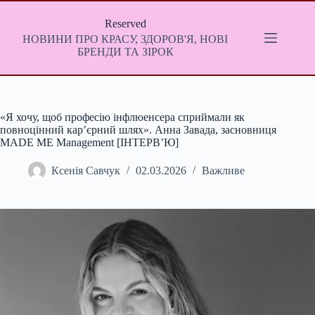
Перейти
до
Reserved
вмісту
НОВИНИ ПРО КРАСУ, ЗДОРОВ'Я, НОВІ
БРЕНДИ ТА ЗІРОК
«Я хочу, щоб професію інфлюенсера сприймали як
повноцінний кар’єрний шлях». Анна Завада, засновниця
MADE ME Management [ІНТЕРВ’Ю]
Ксенія Савчук
02.03.2026
Важливе