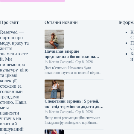
Про сайт
Останні новини
Інформ
Reserved —
К
портал про
С
моду, красу та
П
життя
С
Havaianas вперше
знаменитосте
К
представили босоніжки на
й. Ми
и
підборах — і це
Ксенія Савчук
Сер 8, 2026
пишемо про
найнеочікуваніше взуття 2027
Досі вʼєтнамки Havaianas були
культуру, кіно
року
виключно взуттям на пласкій підошві.
та цікаві
Тепер культові гумові шльопанці
колекції,
вперше з’явилися на підборах. Нову
стежачи за
модель представили…
головними
трендами
Спекотний серпень: 5 речей,
стилю. Наша
які слід терміново додати до
мета —
свого образу, якщо ви ще
Ксенія Савчук
Сер 8, 2026
надихати
цього не зробили
читачів на
Якщо наші рекомендаційні системи в
Instagram функціонують подібним
власний
чином, то ви, ймовірно, також
вишуканий
помітили тренд Reels, де модниці