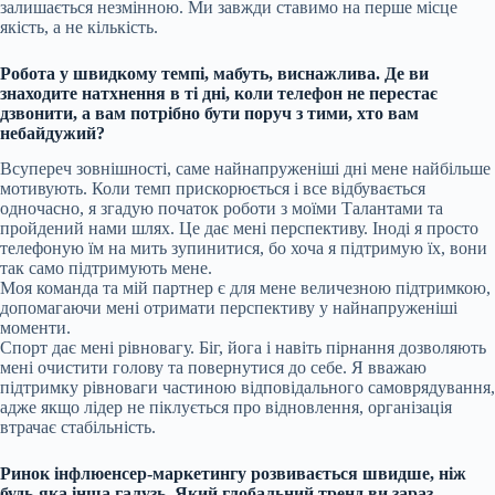
залишається незмінною. Ми завжди ставимо на перше місце
якість, а не кількість.
Робота у швидкому темпі, мабуть, виснажлива. Де ви
знаходите натхнення в ті дні, коли телефон не перестає
дзвонити, а вам потрібно бути поруч з тими, хто вам
небайдужий?
Всупереч зовнішності, саме найнапруженіші дні мене найбільше
мотивують. Коли темп прискорюється і все відбувається
одночасно, я згадую початок роботи з моїми Талантами та
пройдений нами шлях. Це дає мені перспективу. Іноді я просто
телефоную їм на мить зупинитися, бо хоча я підтримую їх, вони
так само підтримують мене.
Моя команда та мій партнер є для мене величезною підтримкою,
допомагаючи мені отримати перспективу у найнапруженіші
моменти.
Спорт дає мені рівновагу. Біг, йога і навіть пірнання дозволяють
мені очистити голову та повернутися до себе. Я вважаю
підтримку рівноваги частиною відповідального самоврядування,
адже якщо лідер не піклується про відновлення, організація
втрачає стабільність.
Ринок інфлюенсер-маркетингу розвивається швидше, ніж
будь-яка інша галузь. Який глобальний тренд ви зараз