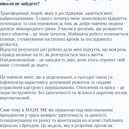
ніколи не забудете?
Трансформації людей, яких я досліджував, здаються мені
найреальнішими. З самого початку мене захоплювало відкриття
потенціалу та спостереження за тим, як добре навчена людина
досягає міжнародного рівня. З часом я зрозумів, що розкриття
свого обличчя – це лише початок. Найважча робота починається
пізніше, з планування наступних кроків та послідовного
розвитку.
Відчутні результати цієї роботи дали мені відчуття, що моя роль
справді впливає на те, як розгортається чиєсь життя.
Найдивовижніше – це швидкість змін, коли хтось отримує свій
шанс і готовий до нього.
Це навчило мене, що в моделюванні, а сьогодні також і в
інфлюенсер-маркетингу, розумовий розвиток та свідоме
управління кар'єрою є вирішальними. Охоплення та краса – це
лише інструменти. Без ідентичності та зв'язного наративу вплив
короткочасний.
Саме тому в MADE ME ми працюємо над персональним
брендингом у трьох вимірах: ідентичність та цінності,
позиціонування на ринку та монетизація на основі стабільних
відносин з брендом. Це модель, яку я розробив протягом