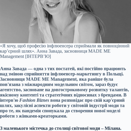
«Я хочу, щоб професію інфлюенсера сприймали як повноцінний
кар’єрний шлях». Анна Завада, засновниця MADE ME
Management [ІНТЕРВ’Ю]
Анна Завада — одна з тих постатей, які постійно працюють
над зміною сприйняття інфлюенсер-маркетингу в Польщі.
Засновниця MADE ME Management, яка раніше була
пов'язана з міжнародним модельним світом, зараз будує
агентство, засноване на довгостроковому розвитку талантів,
якісному контенті та стратегічних відносинах з брендами. В
інтерв'ю
Fashion Biznes
вона розповідає про свій кар'єрний
шлях, закулісні аспекти роботи у світовій індустрії моди та
про те, як пандемія спонукала до створення нової моделі
роботи з жінками-креаторками.
З маленького містечка до столиці світової моди – Мілана.