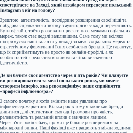
спостерігаєте на Заході, який незабаром переверне польський
Instagram з ніг на голову?
Зрештою, автентичність, послідовне розширення своєї ніші та
побудова справжнього зв'язку з аудиторією завжди перемагають.
Бути офлайн, тобто розвивати проекти поза межами соціальних
мереж, також стає дедалі важливішим. Саме тому ми всіляко
підтримуємо наші таланти у виході за межі соціальних мереж та
стратегічному формуванні їхніх особистих брендів. Це гарантує,
що їх сприйматимуть не просто як онлайн-профілі, а як
особистостей з реальним впливом та чітко визначеною
ідентичністю.
Де ви бачите своє агентство через п'ять років? Чи плануєте
ви розширюватися за межі польського ринку, чи хочете
створити імперію, яка революціонізує наше сприйняття
«професії інфлюенсера»?
З самого початку я хотів змінити наше уявлення про
інфлюенсер-маркетинг. Кілька років тому я закликав бренди
дивитися далі статистики; сьогодні розмови про якість,
релевантність та реальний вплив є звичним явищем.
Через п'ять років я бачу, що ми ще більше розширимося на
міжнародні ринки. Наші фахівці вже працюють з міжнародними