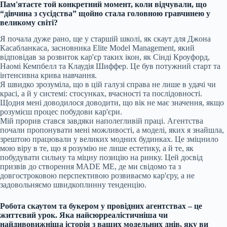
Пам'ятаєте той конкретний момент, коли відчували, що
“дівчина з сусідства” щойно стала головною гравчинею у
великому світі?
Я почала дуже рано, ще у старшій школі, як скаут для Джона
Касабланкаса, засновника Elite Model Management, який
відповідав за розвиток кар'єр таких ікон, як Сінді Кроуфорд,
Наомі Кемпбелл та Клаудія Шиффер. Це був потужний старт та
інтенсивна крива навчання.
Я швидко зрозуміла, що в цій галузі справа не лише в удачі чи
красі, а й у системі: стосунках, вчасності та послідовності.
Щодня мені доводилося доводити, що вік не має значення, якщо
розумієш процес побудови кар'єри.
Мій прорив стався завдяки наполегливій праці. Агентства
почали пропонувати мені можливості, а моделі, яких я знайшла,
зрештою працювали у великих модних будинках. Це зміцнило
мою віру в те, що я розумію не лише естетику, а й те, як
побудувати сильну та міцну позицію на ринку. Цей досвід
призвів до створення MADE ME, де ми свідомо та з
довгостроковою перспективою розвиваємо кар'єру, а не
задовольняємо швидкоплинну тенденцію.
Робота скаутом та букером у провідних агентствах – це
життєвий урок. Яка найсюрреалістичніша чи
найдивовижніша історія з ваших модельних днів, яку ви