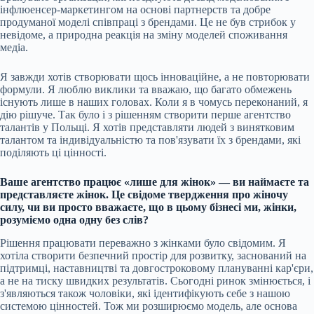
інфлюенсер-маркетингом на основі партнерств та добре
продуманої моделі співпраці з брендами. Це не був стрибок у
невідоме, а природна реакція на зміну моделей споживання
медіа.
Я завжди хотів створювати щось інноваційне, а не повторювати
формули. Я люблю виклики та вважаю, що багато обмежень
існують лише в наших головах. Коли я в чомусь переконаний, я
дію рішуче. Так було і з рішенням створити перше агентство
талантів у Польщі. Я хотів представляти людей з винятковим
талантом та індивідуальністю та пов'язувати їх з брендами, які
поділяють ці цінності.
Ваше агентство працює «лише для жінок» — ви наймаєте та
представляєте жінок. Це свідоме твердження про жіночу
силу, чи ви просто вважаєте, що в цьому бізнесі ми, жінки,
розуміємо одна одну без слів?
Рішення працювати переважно з жінками було свідомим. Я
хотіла створити безпечний простір для розвитку, заснований на
підтримці, наставництві та довгостроковому плануванні кар'єри,
а не на тиску швидких результатів. Сьогодні ринок змінюється, і
з'являються також чоловіки, які ідентифікують себе з нашою
системою цінностей. Тож ми розширюємо модель, але основа