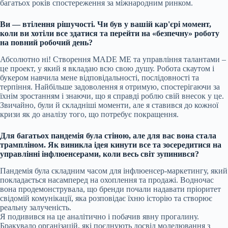
багатьох років спостереження за міжнародним ринком.
Ви — втілення рішучості. Чи був у вашій кар'єрі момент,
коли ви хотіли все здатися та перейти на «безпечну» роботу
на повний робочий день?
Абсолютно ні! Створення MADE ME та управління талантами –
це проект, у який я вкладаю всю свою душу. Робота скаутом і
букером навчила мене відповідальності, послідовності та
терпіння. Найбільше задоволення я отримую, спостерігаючи за
їхнім зростанням і знаючи, що я справді роблю свій внесок у це.
Звичайно, були й складніші моменти, але я ставився до кожної
кризи як до аналізу того, що потребує покращення.
Для багатьох пандемія була стіною, але для вас вона стала
трампліном. Як виникла ідея кинути все та зосередитися на
управлінні інфлюенсерами, коли весь світ зупинився?
Пандемія була складним часом для інфлюенсер-маркетингу, який
покладається насамперед на охоплення та продажі. Водночас
вона продемонструвала, що бренди почали надавати пріоритет
свідомій комунікації, яка розповідає їхню історію та створює
реальну залученість.
Я подивився на це аналітично і побачив явну прогалину.
Бракувало організацій, які поєднують досвід моделювання з