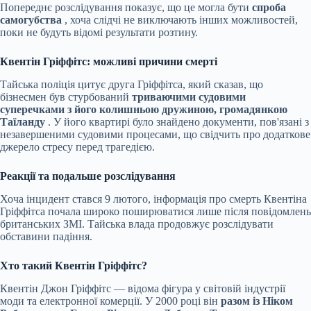
Попереднє розслідування показує, що це могла бути
спроба
самогубства
, хоча слідчі не виключають інших можливостей,
поки не будуть відомі результати розтину.
Квентін Гріффітс: можливі причини смерті
Тайська поліція цитує друга Гріффітса, який сказав, що
бізнесмен був стурбований
триваючими судовими
суперечками з його колишньою дружиною, громадянкою
Таїланду
. У його квартирі було знайдено документи, пов'язані з
незавершеними судовими процесами, що свідчить про додаткове
джерело стресу перед трагедією.
Реакції та подальше розслідування
Хоча інцидент стався 9 лютого, інформація про смерть Квентіна
Гріффітса почала широко поширюватися лише після повідомлень
британських ЗМІ. Тайська влада продовжує розслідувати
обставини падіння.
Хто такий Квентін Гріффітс?
Квентін Джон Гріффітс — відома фігура у світовій індустрії
моди та електронної комерції. У 2000 році він
разом із Ніком