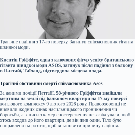
Трагічне падіння з 17-го поверху. Загинув співзасновник гіганта
швидкої моди.
Квентін Гріффітс, одна з ключових фігур успіху британського
гіганта швидкої моди ASOS, загинув після падіння з балкону
в Паттайї, Таїланд, підтвердила місцева влада.
Трагічні обставини смерті співзасновника Asos
За даними поліції Паттайї,
58-річного Гріффітса знайшли
мертвим на землі під балконом квартири на 17-му поверсі
житлового комплексу 9 лютого 2026 року. Правоохоронці не
виявили жодних ознак насильницького проникнення чи
боротьби, а записи з камер спостереження не зафіксували, щоб
хтось входив до його квартири, де він жив один. Тіло було
направлено на розтин, щоб встановити причину падіння.