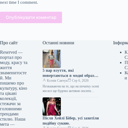
next time I comment.
Опублікувати коментар
Про сайт
Останні новини
Інформ
Reserved —
К
портал про
С
моду, красу та
П
життя
С
5 пар взуття, які
знаменитосте
К
повертаються в модні образи
й. Ми
и
з приходом осені
Ксенія Савчук
Сер 6, 2026
пишемо про
Незважаючи на те, що на початку осені
культуру, кіно
ми все ще будемо активно носити
та цікаві
мюлі та шльопанці, а також завжди
колекції,
матимемо…
стежачи за
головними
трендами
Після Хейлі Бібер, усі захотіли
стилю. Наша
подібну сукню.
мета —