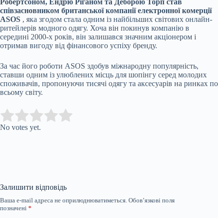
Робертсоном, Ендрю Ріганом та Деборою Торп став
співзасновником британської компанії електронної комерції
ASOS
, яка згодом стала одним із найбільших світових онлайн-
ритейлерів модного одягу. Хоча він покинув компанію в
середині 2000-х років, він залишався значним акціонером і
отримав вигоду від фінансового успіху бренду.
За час його роботи ASOS здобув міжнародну популярність,
ставши одним із улюблених місць для шопінгу серед молодих
споживачів, пропонуючи тисячі одягу та аксесуарів на ринках по
всьому світу.
Submit Rating
Rate this item:
No votes yet.
Залишити відповідь
Ваша e-mail адреса не оприлюднюватиметься.
Обов’язкові поля
позначені
*