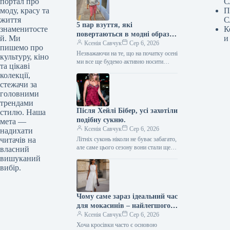
портал про
С
моду, красу та
П
життя
С
5 пар взуття, які
знаменитосте
К
повертаються в модні образи
й. Ми
и
з приходом осені
Ксенія Савчук
Сер 6, 2026
пишемо про
Незважаючи на те, що на початку осені
культуру, кіно
ми все ще будемо активно носити
та цікаві
мюлі та шльопанці, а також завжди
колекції,
матимемо…
стежачи за
головними
трендами
Після Хейлі Бібер, усі захотіли
стилю. Наша
подібну сукню.
мета —
Ксенія Савчук
Сер 6, 2026
надихати
читачів на
Літніх суконь ніколи не буває забагато,
але саме цього сезону вони стали ще
власний
сміливішими. Тренди літа 2026
вишуканий
остаточно відмовляються від…
вибір.
Чому саме зараз ідеальний час
для мокасинів – найлегшого
закритого взуття
Ксенія Савчук
Сер 6, 2026
Хоча кросівки часто є основою