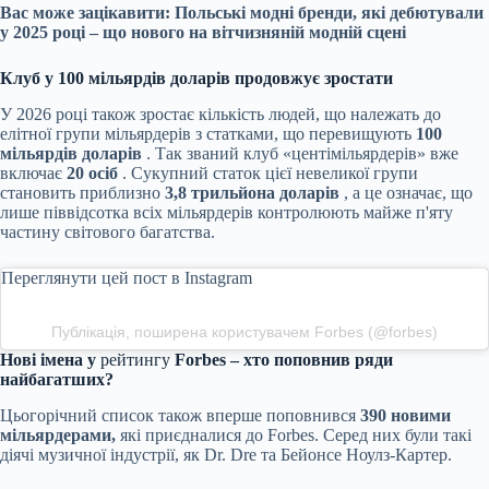
Вас може зацікавити:
Польські модні бренди, які дебютували
у 2025 році – що нового на вітчизняній модній сцені
Клуб у 100 мільярдів доларів продовжує зростати
У 2026 році також зростає кількість людей, що належать до
елітної групи мільярдерів з статками, що перевищують
100
мільярдів доларів
. Так званий клуб «центімільярдерів» вже
включає
20 осіб
. Сукупний статок цієї невеликої групи
становить приблизно
3,8 трильйона доларів
, а це означає, що
лише піввідсотка всіх мільярдерів контролюють майже п'яту
частину світового багатства.
Переглянути цей пост в Instagram
Публікація, поширена користувачем Forbes (@forbes)
Нові імена у
рейтингу
Forbes
– хто поповнив ряди
найбагатших?
Цьогорічний список також вперше поповнився
390 новими
мільярдерами,
які приєдналися до Forbes. Серед них були такі
діячі музичної індустрії, як Dr. Dre та Бейонсе Ноулз-Картер.