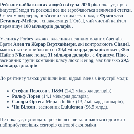
Рейтинг найбагатших людей світу за 2026 рік
показує, що в
індустрії моди та розкоші все ще заробляються величезні статки.
Серед мільярдерів, пов'язаних з цим сектором, є
Франсуаза
Бетанкур-Мейєрс
, спадкоємиця L'Oréal, чий чистий капітал
перевищує
100 мільярдів доларів
.
У списку Forbes також є власники великих модних брендів.
Брати
Ален та Жерар Вертхаймери,
які контролюють
Chanel,
мають статки приблизно на
39,4 мільярда доларів
кожен,
Філ
Найт
з
Nike
має понад
31 мільярд доларів
, а
Франсуа Піно
,
засновник групи компаній класу люкс Kering, має близько
29,5
мільярда доларів
.
До рейтингу також увійшли інші відомі імена з індустрії моди:
Стефан Перссон
з
H&M
(24,2 мільярда доларів),
Ральф Лорен
(14,1 мільярда доларів),
Сандра Ортега Мера
з Inditex (13,2 мільярда доларів),
Чіп Вілсон
, засновник
Lululemon
($6,5 млрд).
Це показує, що мода та розкіш все ще залишаються одними з
найприбутковіших секторів світової економіки.