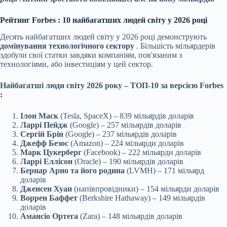
Рейтинг
Forbes
: 10 найбагатших людей світу у 2026 році
Десять найбагатших людей світу у 2026 році демонструють
домінування технологічного сектору
. Більшість мільярдерів
здобули свої статки завдяки компаніям, пов'язаним з
технологіями, або інвестиціям у цей сектор.
Найбагатші люди світу 2026 року – ТОП-10 за версією
Forbes
:
Ілон Маск
(Tesla, SpaceX) – 839 мільярдів доларів
Ларрі Пейдж
(Google) – 257 мільярдів доларів
Сергій Брін
(Google) – 237 мільярдів доларів
Джефф Безос
(Amazon) – 224 мільярди доларів
Марк Цукерберг
(Facebook) – 222 мільярди доларів
Ларрі Еллісон
(Oracle) – 190 мільярдів доларів
Бернар Арно та його родина
(LVMH) – 171 мільярд
доларів
Дженсен Хуан
(напівпровідники) – 154 мільярди доларів
Воррен Баффет
(Berkshire Hathaway) – 149 мільярдів
доларів
Амансіо Ортега
(Zara) – 148 мільярдів доларів