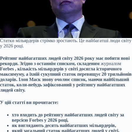
Статки мільярдерів стрімко зростають. Це найбагатші люди світу
у 2026 році.
Рейтинг найбагатших людей світу 2026 року має побити нові
рекорди. Згідно з останнім списком, складеним
журналом
Forbes
, кількість мільярдерів у світі досягла історичного
максимуму, а їхній сукупний статок перевищує 20 трильйонів
доларів. Ілон Маск знову очолює список, маючи найбільший
статок, коли-небудь зафіксований у рейтингу найбагатших
людей світу.
У цій статті ви прочитаєте:
хто входить до рейтингу найбагатших людей світу за
версією Forbes у 2026 році,
як виглядають десять найбагатших мільярдерів,
який загальний статок найбагатших людей у світі,