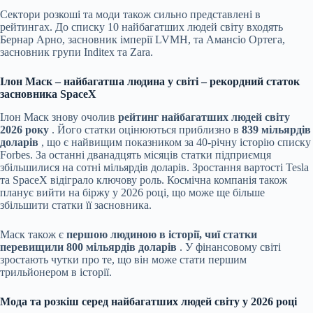
Сектори розкоші та моди також сильно представлені в
рейтингах. До списку 10 найбагатших людей світу входять
Бернар Арно, засновник імперії LVMH, та Амансіо Ортега,
засновник групи Inditex та Zara.
Ілон Маск – найбагатша людина у світі – рекордний статок
засновника SpaceX
Ілон Маск знову очолив
рейтинг найбагатших людей світу
2026 року
. Його статки оцінюються приблизно в
839 мільярдів
доларів
, що є найвищим показником за 40-річну історію списку
Forbes. За останні дванадцять місяців статки підприємця
збільшилися на сотні мільярдів доларів. Зростання вартості Tesla
та SpaceX відіграло ключову роль. Космічна компанія також
планує вийти на біржу у 2026 році, що може ще більше
збільшити статки її засновника.
Маск також є
першою людиною в історії, чиї статки
перевищили 800 мільярдів доларів
. У фінансовому світі
зростають чутки про те, що він може стати першим
трильйонером в історії.
Мода та розкіш серед найбагатших людей світу у 2026 році