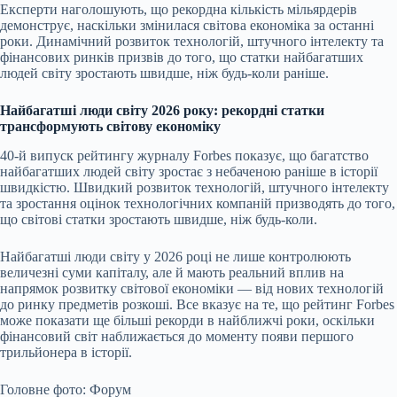
Експерти наголошують, що рекордна кількість мільярдерів
демонструє, наскільки змінилася світова економіка за останні
роки. Динамічний розвиток технологій, штучного інтелекту та
фінансових ринків призвів до того, що статки найбагатших
людей світу зростають швидше, ніж будь-коли раніше.
Найбагатші люди світу 2026 року: рекордні статки
трансформують світову економіку
40-й випуск рейтингу журналу Forbes показує, що багатство
найбагатших людей світу зростає з небаченою раніше в історії
швидкістю. Швидкий розвиток технологій, штучного інтелекту
та зростання оцінок технологічних компаній призводять до того,
що світові статки зростають швидше, ніж будь-коли.
Найбагатші люди світу у 2026 році не лише контролюють
величезні суми капіталу, але й мають реальний вплив на
напрямок розвитку світової економіки — від нових технологій
до ринку предметів розкоші. Все вказує на те, що рейтинг Forbes
може показати ще більші рекорди в найближчі роки, оскільки
фінансовий світ наближається до моменту появи першого
трильйонера в історії.
Головне фото: Форум