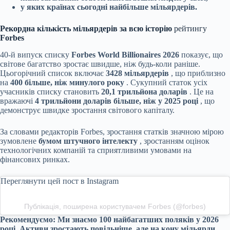
у яких країнах сьогодні найбільше мільярдерів.
Рекордна кількість мільярдерів за всю історію
рейтингу
Forbes
40-й випуск списку
Forbes World Billionaires 2026
показує, що
світове багатство зростає швидше, ніж будь-коли раніше.
Цьогорічний список включає
3428 мільярдерів
, що приблизно
на
400 більше, ніж минулого року
. Сукупний статок усіх
учасників списку становить
20,1 трильйона доларів
. Це на
вражаючі
4 трильйони доларів більше, ніж у 2025 році
, що
демонструє швидке зростання світового капіталу.
За словами редакторів Forbes, зростання статків значною мірою
зумовлене
бумом штучного інтелекту
, зростанням оцінок
технологічних компаній та сприятливими умовами на
фінансових ринках.
Переглянути цей пост в Instagram
Публікація, поширена користувачем Forbes (@forbes)
Рекомендуємо:
Ми знаємо 100 найбагатших поляків у 2026
році. Активи зростають повільніше, але на кону мільярди.