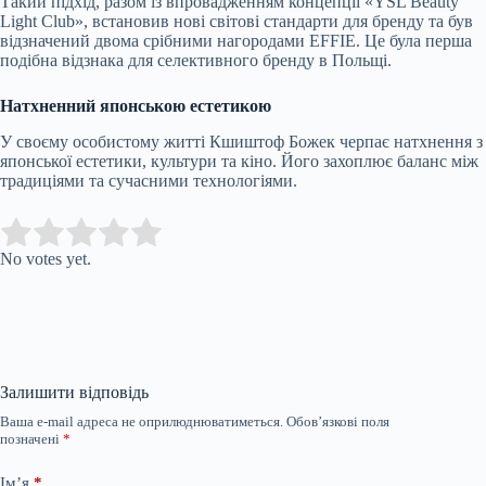
Такий підхід, разом із впровадженням концепції «YSL Beauty
Light Club», встановив нові світові стандарти для бренду та був
відзначений двома срібними нагородами EFFIE. Це була перша
подібна відзнака для селективного бренду в Польщі.
Натхненний японською естетикою
У своєму особистому житті Кшиштоф Божек черпає натхнення з
японської естетики, культури та кіно. Його захоплює баланс між
традиціями та сучасними технологіями.
Submit Rating
Rate this item:
No votes yet.
Залишити відповідь
Ваша e-mail адреса не оприлюднюватиметься.
Обов’язкові поля
позначені
*
Ім’я
*