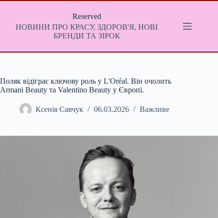
Перейти
до
Reserved
вмісту
НОВИНИ ПРО КРАСУ, ЗДОРОВ'Я, НОВІ
БРЕНДИ ТА ЗІРОК
Поляк відіграє ключову роль у L'Oréal. Він очолить
Armani Beauty та Valentino Beauty у Європі.
Ксенія Савчук
06.03.2026
Важливе