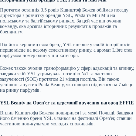
Протягом останніх 3,5 років Кшиштоф Божек обіймав посаду
директора з розвитку брендів YSL, Prada та Miu Miu на
польському та балтійському ринках. За цей час він очолив
команду, яка досягла історичних результатів продажів та
брендингу.
Під його керівництвом бренд YSL вперше у своїй історії посів
перше місце на всьому селективному ринку, а аромат Libre став
парфумом номер один у цій категорії.
Божек також очолив трансформацію у сфері адвокації та впливу,
завдяки якій YSL утримувала позицію №1 за часткою
залученості (SOE) протягом 21 місяця поспіль. Він також
успішно запустив Prada Beauty, яка швидко піднялася на 7 місце
на ринку парфумів.
YSL Beauty на Open'er та церемонії вручення нагород EFFIE
Вплив Кшиштофа Божека поширився і за межі Польщі. Завдяки
його баченню бренд YSL з'явився на фестивалі Open'er, ставши
частиною поп-культури молодих споживачів.