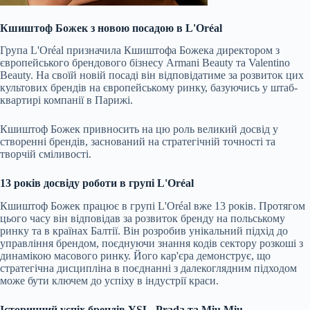
Кшиштоф Божек з новою посадою в L'Oréal
Група L'Oréal призначила Кшиштофа Божека директором з
європейського брендового бізнесу Armani Beauty та Valentino
Beauty. На своїй новій посаді він відповідатиме за розвиток цих
культових брендів на європейському ринку, базуючись у штаб-
квартирі компанії в Парижі.
Кшиштоф Божек привносить на цю роль великий досвід у
створенні брендів, заснований на стратегічній точності та
творчій сміливості.
13 років досвіду роботи в групі L'Oréal
Кшиштоф Божек працює в групі L'Oréal вже 13 років. Протягом
цього часу він відповідав за розвиток бренду на польському
ринку та в країнах Балтії. Він розробив унікальний підхід до
управління брендом, поєднуючи знання кодів сектору розкоші з
динамікою масового ринку. Його кар'єра демонструє, що
стратегічна дисципліна в поєднанні з далекоглядним підходом
може бути ключем до успіху в індустрії краси.
Історичний успіх брендів YSL, Prada та Miu Miu