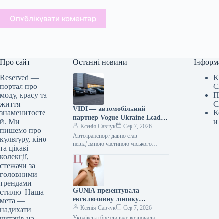
Опублікувати коментар
Про сайт
Останні новини
Інформ
Reserved —
К
портал про
С
моду, красу та
П
життя
С
VIDI — автомобільний
знаменитосте
К
партнер Vogue Ukraine Leaders
й. Ми
и
Gala: які автомобілі будуть
Ксенія Савчук
Сер 7, 2026
пишемо про
представлені на заході
Автотранспорт давно став
культуру, кіно
невід’ємною частиною міського
та цікаві
середовища — простором, що з’єднує
колекції,
роботу та дім, подорожі та
стежачи за
повсякденні клопоти. Тому вибір…
головними
трендами
GUNIA презентувала
стилю. Наша
ексклюзивну лінійку
мета —
ювелірних виробів на честь
Ксенія Савчук
Сер 7, 2026
надихати
Дня Незалежності
читачів на
Українські бренди вже розпочали