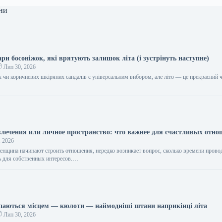
ни
ари босоніжок, які врятують залишок літа (і зустрінуть наступне)
Лип 30, 2026
х чи коричневих шкіряних сандалів є універсальним вибором, але літо — це прекрасний 
лечения или личное пространство: что важнее для счастливых отн
, 2026
енщина начинают строить отношения, нередко возникает вопрос, сколько времени провод
ть для собственных интересов.…
паються місцем — кюлоти — наймодніші штани наприкінці літа
Лип 30, 2026