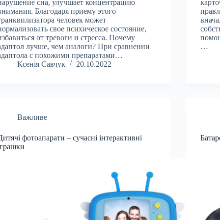
нарушение сна, улучшает концентрацию
карто
внимания. Благодаря приему этого
правл
транквилизатора человек может
внача
нормализовать свое психическое состояние,
собст
избавиться от тревоги и стресса. Почему
помощ
адаптол лучше, чем аналоги? При сравнении
…
адаптола с похожими препаратами…
Ксенія Савчук
20.10.2022
Важливе
Дитячі фотоапарати – сучасні інтерактивні
Батар
іграшки