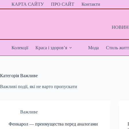
Перейти
КАРТА САЙТУ
ПРО САЙТ
Контакти
до
вмісту
НОВИНИ
Колекції
Краса і здоров’я
Мода
Стиль житт
Категорія
Важливе
Важливі події, які не варто пропускати
Важливе
Фенкарол — преимущества перед аналогами