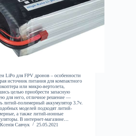
еи LiPo для FPV дронов – особенности
ая источник питания для компактного
окоптера или микро-вертолета,
шись целью приобрести запасную
ею для него, отличное решение —
ь литий-полимерный аккумулятор 3.7v.
одобных моделей подходят литий-
ерные, а также литий-ионные
уляторы. В интернет-магазине…
Ксенія Савчук
25.05.2021