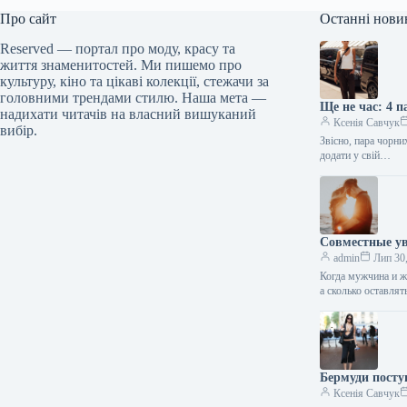
Про сайт
Останні нови
Reserved — портал про моду, красу та
життя знаменитостей. Ми пишемо про
культуру, кіно та цікаві колекції, стежачи за
головними трендами стилю. Наша мета —
Ще не час: 4 п
надихати читачів на власний вишуканий
Ксенія Савчук
вибір.
Звісно, пара чорни
додати у свій…
Совместные ув
admin
Лип 30
Когда мужчина и ж
а сколько оставля
Бермуди посту
Ксенія Савчук