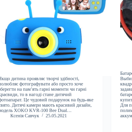
Батар
Якщо дитина проявляє творчі здібності,
Выбир
полюбляє фотографувати або просто хоче
квадр
зберегти на пам’ять гарні моменти чи гарні
задав
краєвиди, то в нагоді стане дитячий
батар
фотоапарат. Це чудовий подарунок на будь-яке
купит
свято. Дитячі камери мають красивий дизайн,
Для п
модель XOKO KVR-100 Bee Dual…
полим
Ксенія Савчук
25.05.2021
аккум