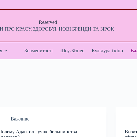
Reserved
 ПРО КРАСУ, ЗДОРОВ'Я, НОВІ БРЕНДИ ТА ЗІРОК
я
Знаменитості
Шоу-Бізнес
Культура і кіно
Ва
Важливе
Почему Адаптол лучше большинства
Визит