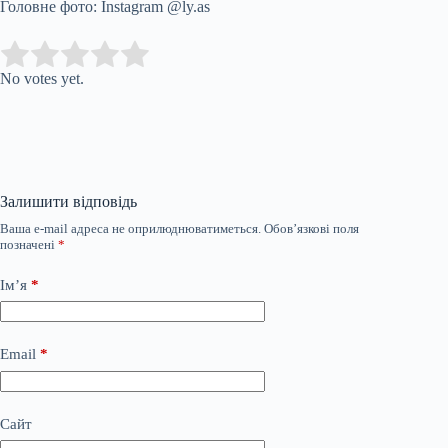
Головне фото: Instagram @ly.as
Submit Rating
Rate this item:
No votes yet.
Залишити відповідь
Ваша e-mail адреса не оприлюднюватиметься.
Обов’язкові поля
позначені
*
Ім’я
*
Email
*
Сайт