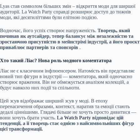
Lyas став символом більших змін – відкриття моди для ширшої
аудиторії. La Watch Party справді розширює доступ до тижнів
моди, які десятиліттями були елітною подією.
Водночас, його успіх створює напруженість.
Творець, який
починав як аутсайдер, тепер балансує між незалежністю та
зростаючою присутністю в мейнстрімі індустрії, а його проєкт
приваблює партнерів та спонсорів
.
Хто такий Ліас? Нова роль модного коментатора
Ліас не є класичним інфлюенсером. Натомість він представляє
новий тип фігури в індустрії — коментатора, який одночасно
створює враження. Він не обмежується аналізом колекцій, а
будує навколо них події та спільноти.
Цей зсув відображає ширший зсув у моді. В епоху
перенасичення образами, контекст, наратив та емоції стають
дедалі ціннішими. Глядачі більше не хочуть просто дивитися —
вони хочуть брати участь.
La Watch Party відповідає цій
тенденції, а її творець стає однією з найсимвольніших фігур
цієї трансформації.