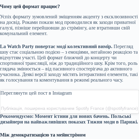
Чому цей формат працює?
Успіх формату зумовлений зміщенням акценту з ексклюзивності
на досвід. Роками покази мод проводилися як заходи приватної
галузі, пізніше перейшовши до стрімінгу, але втративши свій
комунальний елемент.
La Watch Party повертає моді колективний вимір.
Перегляд
шоу стає соціальною подією – з емоціями, негайною реакцією та
відчуттям участі. Цей формат ближчий до концерту чи
спортивної трансляції, ніж до традиційного шоу. Крім того, роль
глядача змінюється – від пасивного спостерігача до активного
учасника. Деякі версії заходу містять інтерактивні елементи, такі
як голосування та коментування в режимі реального часу.
Переглянути цей пост в Instagram
Публікація, поширена користувачем Spotify France (@spotifyfrance)
Рекомендуємо:
Момент істини для нових бачень. Польські
дизайнери на найважливіших показах Тижня моди в Парижі.
Між демократизацією та мейнстрімом