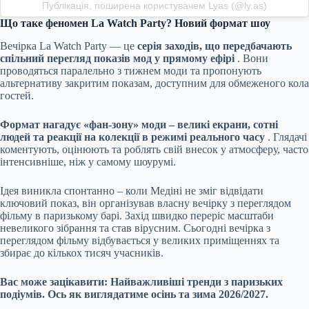
Публікація, поширена користувачем Lyas (@ly.as)
Що таке феномен La Watch Party? Новий формат шоу
Вечірка La Watch Party — це
серія заходів, що передбачають
спільний перегляд показів мод у прямому ефірі
. Вони
проводяться паралельно з тижнем моди та пропонують
альтернативу закритим показам, доступним для обмеженого кола
гостей.
Формат нагадує «фан-зону» моди – великі екрани, сотні
людей та реакції на колекції в режимі реального часу
. Глядачі
коментують, оцінюють та роблять свій внесок у атмосферу, часто
інтенсивніше, ніж у самому шоурумі.
Ідея виникла спонтанно – коли Медіні не зміг відвідати
ключовий показ, він організував власну вечірку з переглядом
фільму в паризькому барі. Захід швидко переріс масштаби
невеликого зібрання та став вірусним. Сьогодні вечірка з
переглядом фільму відбувається у великих приміщеннях та
збирає до кількох тисяч учасників.
Вас може зацікавити:
Найважливіші тренди з паризьких
подіумів. Ось як виглядатиме осінь та зима 2026/2027.