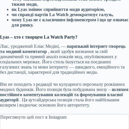
тижня моди,
як Lyas змінює сприйняття моди аудиторією,
чи справді партія La Watch демократизує галузь,
чому Lyas не є класичним інфлюенсером і що це означає
для ринку.
Lyas – хто є творцем La Watch Party?
Ліас, уроджений Еліас Медіні, —
паризький інтернет-творець
та модний коментатор
, який здобув визнання за свій
динамічний та прямий аналіз показів мод, опублікованих у
соціальних мережах. Його стиль базується на поєднанні
галузевих знань та мови інтернету — швидкого, емоційного та
без дистанції, характерної для традиційних медіа.
Він не походить з редакції чи кулуарного персоналу розкішних
модних будинків. Його позиція була побудована знизу –
шляхом
постійного коментування колекцій та формування власної
аудиторії
. Ця аутсайдерська позиція стала його найбільшим
козирем і водночас основою його авторитету.
Переглянути цей пост в Instagram