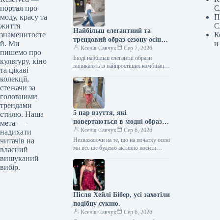
портал про
С
моду, красу та
П
життя
С
Найбільш елегантний та
знаменитосте
К
трендовий образ сезону осінь
й. Ми
и
2026 включає лише три
Ксенія Савчук
Сер 7, 2026
пишемо про
елементи.
Іноді найбільш елегантні образи
культуру, кіно
виникають із найпростіших комбінацій.
та цікаві
Біла блуза, штани кльош та взуття на
колекції,
підборах – одна з тих…
стежачи за
головними
трендами
5 пар взуття, які
стилю. Наша
повертаються в модні образи
мета —
з приходом осені
Ксенія Савчук
Сер 6, 2026
надихати
читачів на
Незважаючи на те, що на початку осені
ми все ще будемо активно носити
власний
мюлі та шльопанці, а також завжди
вишуканий
матимемо…
вибір.
Після Хейлі Бібер, усі захотіли
подібну сукню.
Ксенія Савчук
Сер 6, 2026