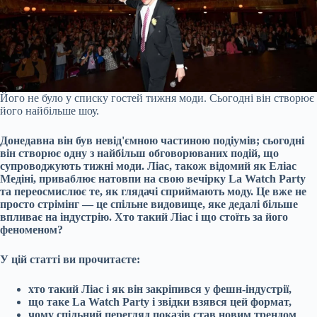
Його не було у списку гостей тижня моди. Сьогодні він створює
його найбільше шоу.
Донедавна він був невід'ємною частиною подіумів; сьогодні
він створює одну з найбільш обговорюваних подій, що
супроводжують тижні моди. Ліас, також відомий як Еліас
Медіні, приваблює натовпи на свою вечірку La Watch Party
та переосмислює те, як глядачі сприймають моду. Це вже не
просто стрімінг — це спільне видовище, яке дедалі більше
впливає на індустрію. Хто такий Ліас і що стоїть за його
феноменом?
У цій статті ви прочитаєте:
хто такий Ліас і як він закріпився у фешн-індустрії,
що таке La Watch Party і звідки взявся цей формат,
чому спільний перегляд показів став новим трендом