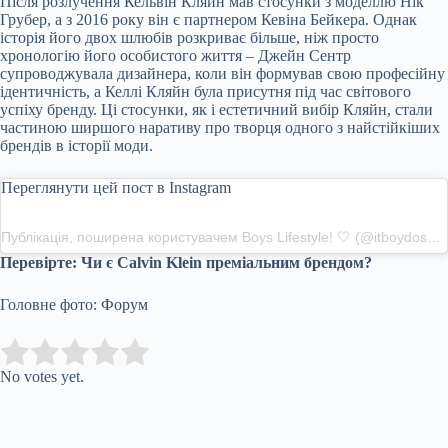
Після розлучення Кельвін Кляйн мав стосунки з моделлю Нік
Грубер, а з 2016 року він є партнером Кевіна Бейкера. Однак
історія його двох шлюбів розкриває більше, ніж просто
хронологію його особистого життя – Джейн Сентр
супроводжувала дизайнера, коли він формував свою професійну
ідентичність, а Келлі Кляйн була присутня під час світового
успіху бренду. Ці стосунки, як і естетичний вибір Кляйн, стали
частиною ширшого наративу про творця одного з найстійкіших
брендів в історії моди.
Переглянути цей пост в Instagram
Публікація, поширена користувачем Boys Lifestyle! 🤍 (@itboydossier)
Перевірте:
Чи є Calvin Klein преміальним брендом?
Головне фото: Форум
Submit Rating
Rate this item:
No votes yet.