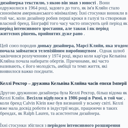
дизайнерка текстилю, з якою він знав з юності
. Вони
одружилися в 1964 році, задовго до того, як ім'я Кляйн стало
синонімом американського мінімалізму. Їхні стосунки виникли в
той час, коли дизайнер робив перші кроки в галузі та створював
власний бренд. Біографії того часу часто описують цей період як
період інтенсивного зростання, але також і як період
життєвих рішень, прийнятих дуже рано
.
Цей союз породив
доньку дизайнера, Марсі Кляйн, яка згодом
почала займатися телевізійним виробництвом
. Однак шлюб
закінчився розлученням у 1974 році, якраз коли кар'єра Кельвіна
Кляйна почала набирати обертів. Причинами, які часто
називають, є його молодість, амбіції та темп життя, які
виявилося важко поєднати.
Келлі Ректор – дружина Кельвіна Кляйна часів епохи Імперії
Другою дружиною дизайнера була Келлі Ректор, більш відома як
Келлі Кляйн.
Весілля відбулося в 1986 році в Римі, в той час
,
коли бренд Calvin Klein вже був визнаний у всьому світі. Келлі
вже мала досвід роботи в індустрії моди, працюючи в таких
брендах, як Ralph Lauren, та асистентом дизайнера.
Їхні стосунки збіглися з
періодом інтенсивного розширення