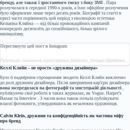
бренду, але також і зростаючого тиску з боку ЗМІ
. Пара
розлучилася в середині 1990-х років, а їхнє офіційне розлучення
було оформлене лише через десять років. Біографії та статті в
пресі часто порівнюють цей період з еволюцією естетики
Кельвіна Кляйна — від більш провокаційних кампаній
попередніх десятиліть до спокійнішого, більш зрілого
мінімалізму.
Переглянути цей пост в Instagram
Публікація, поширена користувачем Jellybean_Vintage (@jellybean_vintage)
Келлі Кляйн – не просто «дружина дизайнера»
Було б надмірним спрощенням зводити Келлі Кляйн виключно
до ролі дружини дизайнера. Після завершення кар'єри дизайнера
вона зосередилася на фотографії та мистецькій діяльності
,
публікуючи свої роботи в таких журналах, як
Vogue, Harper's
Bazaar
та
Interview
. З часом вона також почала публікувати
власні фотокниги, утвердившись як незалежна художниця.
Calvin Klein, дружини та конфіденційність як частина міфу
про бренд