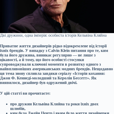
Дві дружини, одна імперія: особиста історія Кельвіна Кляйна
Приватне життя дизайнерів рідко відокремлене від історії
їхніх брендів. У випадку з Calvin Klein питання про те, ким
була його дружина, виникає регулярно — не лише з
цікавості, а й тому, що його особисті стосунки
супроводжували ключові моменти в розвитку одного з
найвпливовіших американських модних брендів. Нещодавно
ця тема знову спливла завдяки серіалу «Історія кохання:
Джон Ф. Кеннеді-молодший та Керолін Бессетт». Як
виявилося, дизайнер був одружений двічі.
У цій статті ви прочитаєте:
про дружин Кельвіна Кляйна та роки їхніх двох
шлюбів,
ким була Джейн Центр і яким було життя дизайнерки