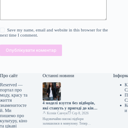
Save my name, email and website in this browser for the
next time I comment.
Опублікувати коментар
Про сайт
Останні новини
Інформ
Reserved —
К
портал про
С
моду, красу та
П
життя
С
4 моделі взуття без підборів,
знаменитосте
К
які стануть у пригоді до кінця
й. Ми
и
літа
Ксенія Савчук
Сер 8, 2026
пишемо про
Надзвичайно високі підбори
культуру, кіно
залишилися в минулому. Тепер
та цікаві