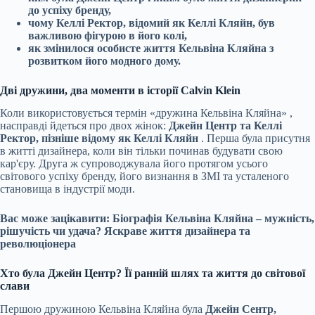
до успіху бренду,
чому Келлі Ректор, відомий як Келлі Кляйн, був
важливою фігурою в його колі,
як змінилося особисте життя Кельвіна Кляйна з
розвитком його модного дому.
Дві дружини, два моменти в історії Calvin Klein
Коли використовується термін
«дружина Кельвіна Кляйна»
,
насправді йдеться про двох жінок:
Джейн Центр та Келлі
Ректор, пізніше відому як Келлі Кляйн
. Перша була присутня
в житті дизайнера, коли він тільки починав будувати свою
кар'єру. Друга ж супроводжувала його протягом усього
світового успіху бренду, його визнання в ЗМІ та усталеного
становища в індустрії моди.
Вас може зацікавити:
Біографія Кельвіна Кляйна – мужність,
рішучість чи удача? Яскраве життя дизайнера та
революціонера
Хто була Джейн Центр? Її ранній шлях та життя до світової
слави
Першою дружиною Кельвіна Кляйна була
Джейн Сентр,