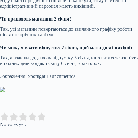
Ні, у школах різдвяні та новорічні канікули, тому вчителі та
адміністративний персонал мають вихідний.
Чи працюють магазини 2 січня?
Так, усі магазини повертаються до звичайного графіку роботи
після новорічних канікул.
Чи можу я взяти відпустку 2 січня, щоб мати довгі вихідні?
Так, а взявши додаткову відпустку 5 січня, ви отримуєте аж п'ять
вихідних днів завдяки святу 6 січня, у вівторок.
Зображення: Spotlight Launchmetrics
Submit Rating
Rate this item:
No votes yet.