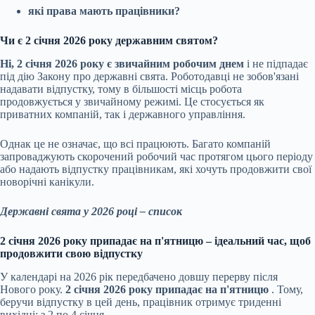
які права мають працівники?
Чи є 2 січня 2026 року державним святом?
Ні, 2 січня 2026 року є звичайним робочим днем
​​і не підпадає
під дію Закону про державні свята. Роботодавці не зобов'язані
надавати відпустку, тому в більшості місць робота
продовжується у звичайному режимі. Це стосується як
приватних компаній, так і державного управління.
Однак це не означає, що всі працюють. Багато компаній
запроваджують скорочений робочий час протягом цього періоду
або надають відпустку працівникам, які хочуть продовжити свої
новорічні канікули.
Державні свята у 2026 році – список
2 січня 2026 року припадає на п'ятницю – ідеальний час, щоб
продовжити свою відпустку
У календарі на 2026 рік передбачено довшу перерву після
Нового року.
2 січня 2026 року припадає на п'ятницю
. Тому,
беручи відпустку в цей день, працівник отримує триденні
вихідні: з 2 по 4 січня.