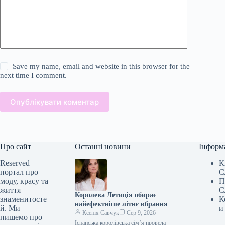
Save my name, email and website in this browser for the
next time I comment.
Опублікувати коментар
Про сайт
Останні новини
Інформ
Reserved —
К
портал про
С
моду, красу та
П
життя
С
Королева Летиція обирає
знаменитосте
К
найефектніше літнє вбрання
й. Ми
и
Ксенія Савчук
Сер 9, 2026
пишемо про
Іспанська королівська сім’я провела