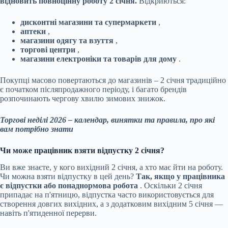
відновить повноцінну роботу 2 січня.
Відкриються:
дисконтні магазини та супермаркети
,
аптеки
,
магазини одягу та взуття
,
торгові центри
,
магазини електроніки та товарів для дому
.
Покупці масово повертаються до магазинів – 2 січня традиційно
є початком післяпродажного періоду, і багато брендів
розпочинають чергову хвилю зимових знижок.
Торгові неділі 2026 – календар, винятки та правила, про які
вам потрібно знати
Чи може працівник взяти відпустку 2 січня?
Ви вже знаєте, у кого вихідний 2 січня, а хто має йти на роботу.
Чи можна взяти відпустку в цей день?
Так, якщо у працівника
є відпустки або понаднормова робота
. Оскільки 2 січня
припадає на п'ятницю, відпустка часто використовується для
створення довгих вихідних, а з додатковим вихідним 5 січня —
навіть п'ятиденної перерви.