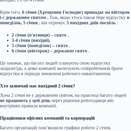
Крім того,
6 січня (Хрещення Господнє) припадає на вівторок
і є державним святом
.
Тож, якщо хтось також бере відпустку
в
понеділок, 5 січня
, він отримує
5 вихідних днів поспіль
:
2 січня (п'ятниця) – свято
,
3-4 січня (вихідні),
5 січня (понеділок) – свято
,
6 січня (вівторок) – державне свято
.
Це означає, що багато людей планують свою відпустку
заздалегідь, а деякі компанії заохочують співробітників брати
відпустки в періоди зниження робочого навантаження.
Хто зазвичай має вихідний 2 січня?
Хоча 2 січня не є державним святом, на практиці багато людей
не працюють у цей день
через рішення роботодавця або
внутрішні правила компанії.
Працівники офісних компаній та корпорацій
Багато організацій пом’якшили графіки роботи 2 січня,