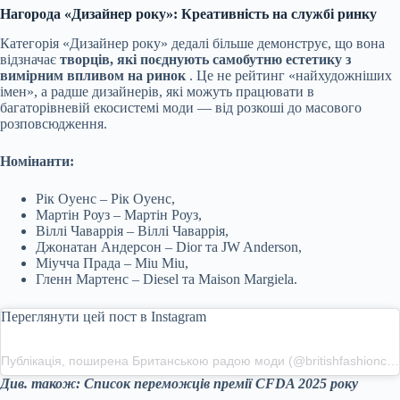
Нагорода «Дизайнер року»: Креативність на службі ринку
Категорія «Дизайнер року» дедалі більше демонструє, що вона
відзначає
творців, які поєднують самобутню естетику з
вимірним впливом на ринок
. Це не рейтинг «найхудожніших
імен», а радше дизайнерів, які можуть працювати в
багаторівневій екосистемі моди — від розкоші до масового
розповсюдження.
Номінанти:
Рік Оуенс – Рік Оуенс,
Мартін Роуз – Мартін Роуз,
Віллі Чаваррія – Віллі Чаваррія,
Джонатан Андерсон
– Dior та JW Anderson,
Міучча Прада
– Miu Miu,
Гленн Мартенс – Diesel та Maison Margiela.
Переглянути цей пост в Instagram
Публікація, поширена Британською радою моди (@britishfashioncouncil)
Див. також:
Список переможців премії CFDA 2025 року