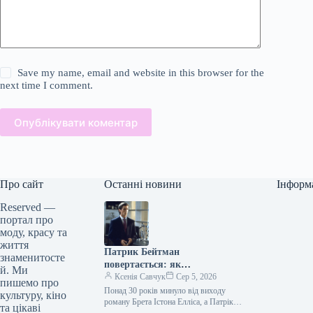
Save my name, email and website in this browser for the
next time I comment.
Опублікувати коментар
Про сайт
Останні новини
Інформ
Reserved —
портал про
моду, красу та
життя
Патрик Бейтман
знаменитосте
повертається: як
й. Ми
“Американський психопат”
Ксенія Савчук
Сер 5, 2026
пишемо про
знову надихає модний світ
Понад 30 років минуло від виходу
культуру, кіно
роману Брета Істона Елліса, а Патрік
та цікаві