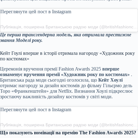
Переглянути цей пост в Instagram
Публікація, поширена Британською радою моди (@britishfashioncouncil)
Це перша трансгендерна модель, яка отримала престижне
звання Моделі року.
Кейт Гоулі вперше в історії отримала нагороду «Художник року
по костюмах»
Церемонія вручення премії Fashion Awards 2025
вперше
ознаменує вручення премії «Художник року по костюмах»
.
Британська рада моди сьогодні оголосила, що
Кейт Хоулі
отримає нагороду за дизайн костюмів до фільму Гільєрмо дель
Торо «Франкенштейн» для Netflix. Визнання Хоулі підкреслює
зростаючу важливість дизайну костюмів у світі моди.
Переглянути цей пост в Instagram
Публікація, поширена Британською радою моди (@britishfashioncouncil)
Що показують номінації на премію The Fashion Awards 2025?