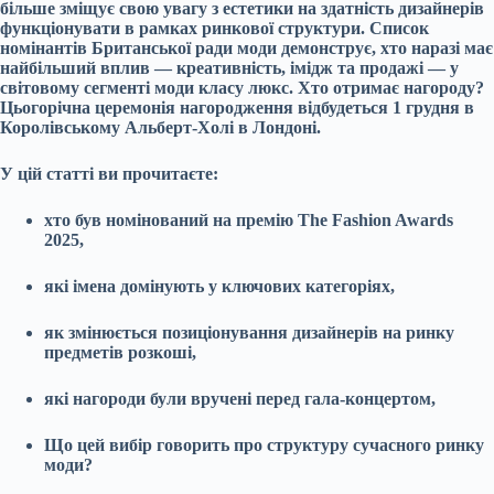
більше зміщує свою увагу з естетики на здатність дизайнерів
функціонувати в рамках ринкової структури. Список
номінантів Британської ради моди демонструє, хто наразі має
найбільший вплив — креативність, імідж та продажі — у
світовому сегменті моди класу люкс. Хто отримає нагороду?
Цьогорічна церемонія нагородження відбудеться 1 грудня в
Королівському Альберт-Холі в Лондоні.
У цій статті ви прочитаєте:
хто був номінований на премію The Fashion Awards
2025,
які імена домінують у ключових категоріях,
як змінюється позиціонування дизайнерів на ринку
предметів розкоші,
які нагороди були вручені перед гала-концертом,
Що цей вибір говорить про структуру сучасного ринку
моди?