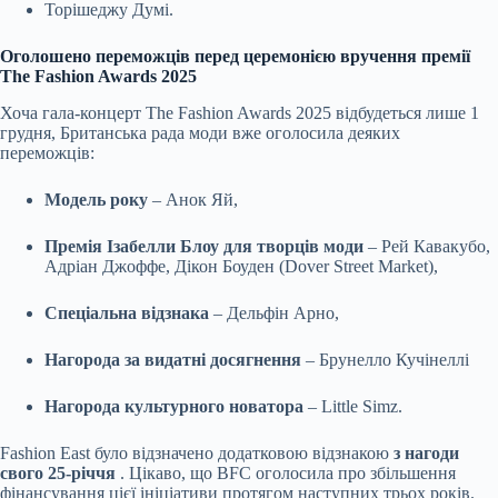
Торішеджу Думі.
Оголошено переможців перед церемонією вручення премії
The Fashion Awards 2025
Хоча гала-концерт The Fashion Awards 2025 відбудеться лише 1
грудня, Британська рада моди вже оголосила деяких
переможців:
Модель року
– Анок Яй,
Премія Ізабелли Блоу для творців моди
– Рей Кавакубо,
Адріан Джоффе, Дікон Боуден (Dover Street Market),
Спеціальна відзнака
– Дельфін Арно,
Нагорода за видатні досягнення
– Брунелло Кучінеллі
Нагорода культурного новатора
– Little Simz.
Fashion East
було відзначено додатковою відзнакою
з нагоди
свого 25-річчя
. Цікаво, що BFC оголосила про збільшення
фінансування цієї ініціативи протягом наступних трьох років.