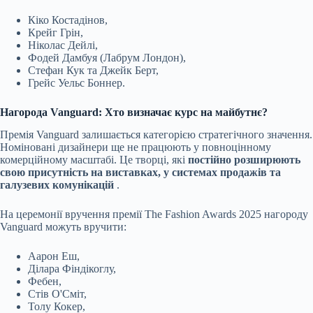
Кіко Костадінов,
Крейг Грін,
Ніколас Дейлі,
Фодей Дамбуя (Лабрум Лондон),
Стефан Кук та Джейк Берт,
Грейс Уельс Боннер.
Нагорода Vanguard: Хто визначає курс на майбутнє?
Премія Vanguard залишається категорією стратегічного значення.
Номіновані дизайнери ще не працюють у повноцінному
комерційному масштабі. Це творці, які
постійно розширюють
свою присутність на виставках, у системах продажів та
галузевих комунікацій
.
На церемонії вручення премії The Fashion Awards 2025 нагороду
Vanguard можуть вручити:
Аарон Еш,
Ділара Фіндікоглу,
Фебен,
Стів О'Сміт,
Толу Кокер,