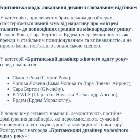
Британська мода: локальний дизайн з глобальним відтінком
У категоріях, присвячених британським дизайнерам,
спостерігається
явний зсув від наративу про «місцеві
таланти» до повноцінних гравців на міжнародному ринку
.
Сімоне Роша, Сара Бертон та Ердем тепер функціонують як
бренди зі стабільним позиціонуванням та впізнаваністю, а не
просто імена, пов’язані з лондонською сценою.
У
категорії
«Британський дизайнер жіночого одягу року»
серед номінантів:
Сімоне Роча (Сімоне Роча),
Чопова Ловена (Емма Чопова та Лора Ловена-Айронс),
Сара Бертон (Givenchy),
KNWLS (Шарлотта Ноулз та Александр Арсено),
Ердем (Ердем Мораліоглу).
У чоловічому сегменті номінації демонструють постійне
домінування дизайнерів, які переосмислюють сучасний
чоловічий силует з культурної та комерційної точки зору.
Розігрується
нагорода
«Британський дизайнер чоловічого
одягу року»
: