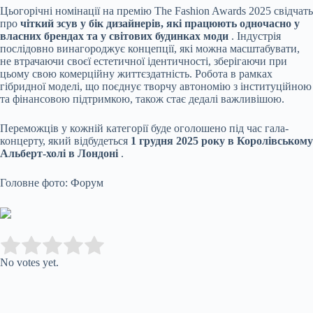
Цьогорічні номінації на премію The Fashion Awards 2025 свідчать
про
чіткий зсув у бік дизайнерів, які працюють одночасно у
власних брендах та у світових будинках моди
. Індустрія
послідовно винагороджує концепції, які можна масштабувати,
не втрачаючи своєї естетичної ідентичності, зберігаючи при
цьому свою комерційну життєздатність. Робота в рамках
гібридної моделі, що поєднує творчу автономію з інституційною
та фінансовою підтримкою, також стає дедалі важливішою.
Переможців у кожній категорії буде оголошено під час гала-
концерту, який відбудеться
1 грудня 2025 року в Королівському
Альберт-холі в Лондоні
.
Головне фото: Форум
Submit Rating
Rate this item:
No votes yet.