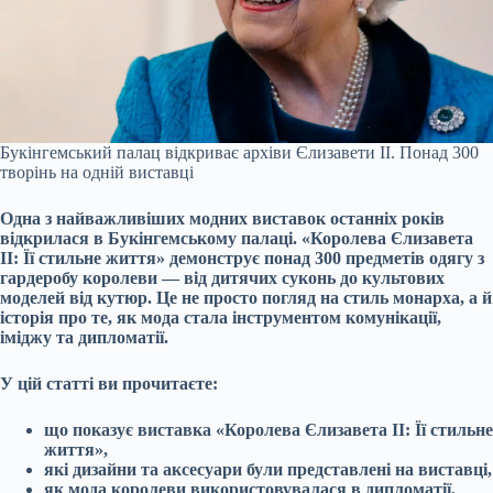
Букінгемський палац відкриває архіви Єлизавети II. Понад 300
творінь на одній виставці
Одна з найважливіших модних виставок останніх років
відкрилася в Букінгемському палаці. «Королева Єлизавета
II: Її стильне життя» демонструє понад 300 предметів одягу з
гардеробу королеви — від дитячих суконь до культових
моделей від кутюр. Це не просто погляд на стиль монарха, а й
історія про те, як мода стала інструментом комунікації,
іміджу та дипломатії.
У цій статті ви прочитаєте:
що показує виставка «Королева Єлизавета II: Її стильне
життя»,
які дизайни та аксесуари були представлені на виставці,
як мода королеви використовувалася в дипломатії,