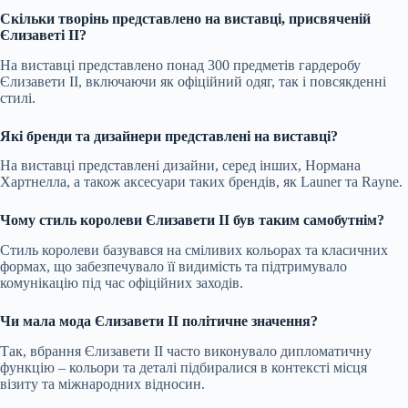
Скільки творінь представлено на виставці, присвяченій
Єлизаветі II?
На виставці представлено понад 300 предметів гардеробу
Єлизавети II, включаючи як офіційний одяг, так і повсякденні
стилі.
Які бренди та дизайнери представлені на виставці?
На виставці представлені дизайни, серед інших, Нормана
Хартнелла, а також аксесуари таких брендів, як Launer та Rayne.
Чому стиль королеви Єлизавети II був таким самобутнім?
Стиль королеви базувався на сміливих кольорах та класичних
формах, що забезпечувало її видимість та підтримувало
комунікацію під час офіційних заходів.
Чи мала мода Єлизавети II політичне значення?
Так, вбрання Єлизавети II часто виконувало дипломатичну
функцію – кольори та деталі підбиралися в контексті місця
візиту та міжнародних відносин.