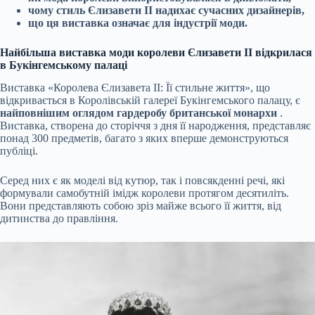
чому стиль Єлизавети II надихає сучасних дизайнерів,
що ця виставка означає для індустрії моди.
Найбільша виставка моди королеви Єлизавети II відкрилася
в Букінгемському палаці
Виставка «Королева Єлизавета II: Її стильне життя», що
відкривається в Королівській галереї Букінгемського палацу, є
найповнішим оглядом гардеробу британської монархи
.
Виставка, створена до сторіччя з дня її народження, представляє
понад 300 предметів, багато з яких вперше демонструються
публіці.
Серед них є як моделі від кутюр, так і повсякденні речі, які
формували самобутній імідж королеви протягом десятиліть.
Вони представляють собою зріз майже всього її життя, від
дитинства до правління.