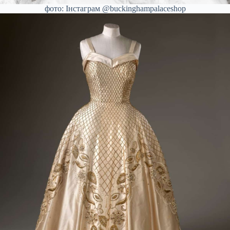
фото: Інстаграм @buckinghampalaceshop