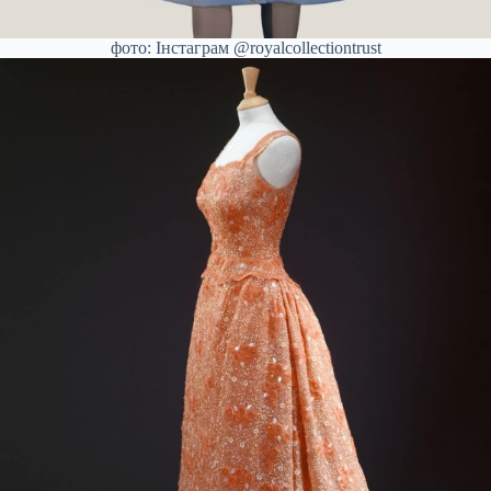
фото: Інстаграм @royalcollectiontrust