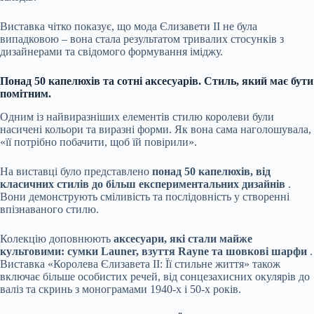
Виставка чітко показує, що мода Єлизавети II не була
випадковою – вона стала результатом тривалих стосунків з
дизайнерами та свідомого формування іміджу.
Понад 50 капелюхів та сотні аксесуарів. Стиль, який має бути
помітним.
Одним із найвиразніших елементів стилю королеви були
насичені кольори та виразні форми. Як вона сама наголошувала,
«її потрібно побачити, щоб їй повірили».
На виставці було представлено
понад 50 капелюхів, від
класичних стилів до більш експериментальних дизайнів
.
Вони демонструють сміливість та послідовність у створенні
впізнаваного стилю.
Колекцію доповнюють
аксесуари, які стали майже
культовими: сумки Launer, взуття Rayne та шовкові шарфи
.
Виставка «Королева Єлизавета II: Її стильне життя» також
включає більше особистих речей, від сонцезахисних окулярів до
валіз та скринь з монограмами 1940-х і 50-х років.