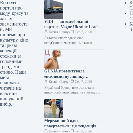
Reserved —
К
портал про
С
моду, красу та
П
життя
С
VIDI — автомобільний
знаменитосте
К
партнер Vogue Ukraine Leaders
й. Ми
и
Gala: які автомобілі будуть
Ксенія Савчук
Сер 7, 2026
пишемо про
представлені на заході
Автотранспорт давно став
культуру, кіно
невід’ємною частиною міського
та цікаві
середовища — простором, що з’єднує
колекції,
роботу та дім, подорожі та
стежачи за
повсякденні клопоти. Тому вибір…
головними
трендами
GUNIA презентувала
стилю. Наша
ексклюзивну лінійку
мета —
ювелірних виробів на честь
Ксенія Савчук
Сер 7, 2026
надихати
Дня Незалежності
читачів на
Українські бренди вже розпочали
низку особливих ініціатив з нагоди
власний
Дня Незалежності. Зокрема, GUNIA
вишуканий
Project презентували символічну серію
вибір.
прикрас – позолочені…
Мереживний одяг
повертається: ця тенденція з
70-х років стане ключовою у
Ксенія Савчук
Сер 7, 2026