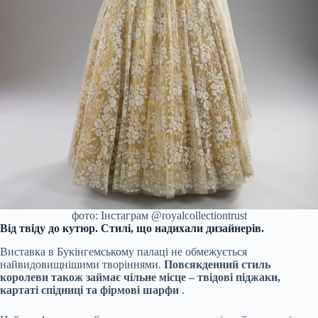
фото: Інстаграм @royalcollectiontrust
Від твіду до кутюр. Стилі, що надихали дизайнерів.
Виставка в Букінгемському палаці не обмежується
найвидовищнішими творіннями.
Повсякденний стиль
королеви також займає чільне місце – твідові піджаки,
картаті спідниці та фірмові шарфи
.