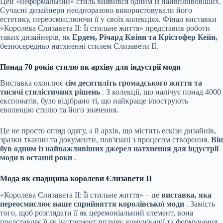
Цей «неформальний» стиль виявився одним із найвпливовіших.
Сучасні дизайнери неодноразово використовували його
естетику, переосмислюючи її у своїх колекціях. Фінал виставки
«Королева Єлизавета II: Її стильне життя» представив роботи
таких дизайнерів, як
Ердем, Річард Квінн та Крістофер Кейн,
безпосередньо натхненні стилем Єлизавети II.
Понад 70 років стилю як архіву для індустрії моди
Виставка охоплює
сім десятиліть громадського життя та
тисячі стилістичних рішень
. З колекції, що налічує понад 4000
експонатів, було відібрано ті, що найкраще ілюструють
еволюцію стилю та його значення.
Це не просто огляд одягу, а й архів, що містить ескізи дизайнів,
зразки тканин та документи, пов'язані з процесом створення.
Він
був одним із найважливіших джерел натхнення для індустрії
моди в останні роки
.
Мода як спадщина королеви Єлизавети II
«Королева Єлизавета II: Її стильне життя» – це
виставка, яка
переосмислює наше сприйняття королівської моди
. Замість
того, щоб розглядати її як церемоніальний елемент, вона
представляє її як інструмент впливу, комунікації та формування