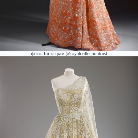
фото: Інстаграм @royalcollectiontrust