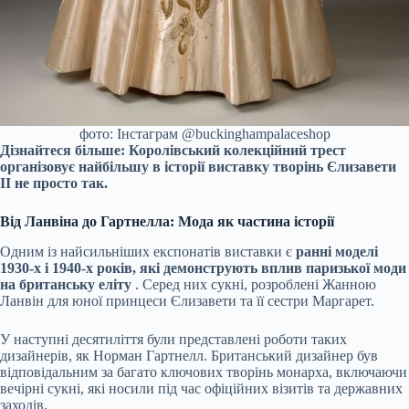
фото: Інстаграм @buckinghampalaceshop
Дізнайтеся більше:
Королівський колекційний трест
організовує найбільшу в історії виставку творінь Єлизавети
II не просто так.
Від Ланвіна до Гартнелла: Мода як частина історії
Одним із найсильніших експонатів виставки є
ранні моделі
1930-х і 1940-х років, які демонструють вплив паризької моди
на британську еліту
. Серед них сукні, розроблені Жанною
Ланвін для юної принцеси Єлизавети та її сестри Маргарет.
У наступні десятиліття були представлені роботи таких
дизайнерів, як Норман Гартнелл. Британський дизайнер був
відповідальним за багато ключових творінь монарха, включаючи
вечірні сукні, які носили під час офіційних візитів та державних
заходів.