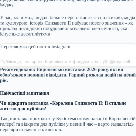
іміджу.
У час, коли мода дедалі більше переплітається з політикою, медіа
та культурою, історія Єлизавети II набуває нового значення – як
приклад послідовно побудованої візуальної ідентичності, яка
існує вже десятиліттями.
Переглянути цей пост в Instagram
Публікація, поширена Королівським фондом колекцій (@royalcollectiontrust)
Рекомендовано:
Європейські виставки 2026 року, які ви
обов'язково повинні відвідати. Гарний розклад подій на цілий
рік.
Найчастіші запитання
Чи відкрита виставка «Королева Єлизавета II: Її стильне
життя» для публіки?
Так, виставка проходить у Букінгемському палаці в Королівській
галереї та відкрита для публіки у певний час – варто заздалегідь
перевірити наявність квитків.