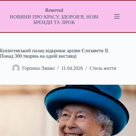
Перейти
до
Reserved
вмісту
НОВИНИ ПРО КРАСУ, ЗДОРОВ'Я, НОВІ
БРЕНДИ ТА ЗІРОК
Букінгемський палац відкриває архіви Єлизавети II.
Понад 300 творінь на одній виставці
Горпина Ляшко
11.04.2026
Стиль життя