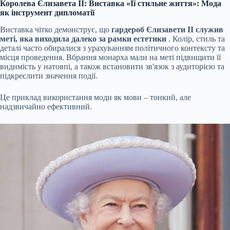
Королева Єлизавета II: Виставка «Її стильне життя»: Мода
як інструмент дипломатії
Виставка чітко демонструє, що
гардероб Єлизавети II служив
меті, яка виходила далеко за рамки естетики
. Колір, стиль та
деталі часто обиралися з урахуванням політичного контексту та
місця проведення. Вбрання монарха мали на меті підвищити її
видимість у натовпі, а також встановити зв'язок з аудиторією та
підкреслити значення події.
Це приклад використання моди як мови – тонкий, але
надзвичайно ефективний.