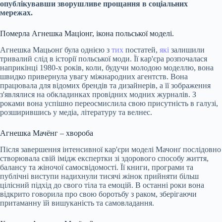
опублікувавши зворушливе прощання в соціальних
мережах.
Померла Агнешка Маціонг, ікона польської моделі.
Агнешка Мацьонґ була однією з
тих
постатей,
які
залишили
тривалий слід в історії польської моди. Її кар'єра розпочалася
наприкінці 1980-х років, коли, будучи молодою моделлю, вона
швидко привернула увагу міжнародних агентств. Вона
працювала для відомих брендів та дизайнерів, а її зображення
з'являлися на обкладинках провідних модних журналів. З
роками вона успішно переосмислила свою присутність в галузі,
розширившись у медіа, літературу та велнес.
Агнешка Мачёнг – хвороба
Після завершення інтенсивної кар'єри моделі Мачонґ послідовно
створювала свій імідж експертки зі здорового способу життя,
балансу та жіночої самосвідомості. Її книги, програми та
публічні виступи надихнули тисячі жінок прийняти більш
цілісний підхід до свого тіла та емоцій. В останні роки вона
відкрито говорила про свою боротьбу з раком, зберігаючи
притаманну їй вишуканість та самовладання.