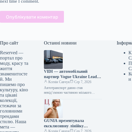
next time I comment.
Опублікувати коментар
Про сайт
Останні новини
Інформ
Reserved —
К
портал про
С
моду, красу та
П
життя
С
VIDI — автомобільний
знаменитосте
К
партнер Vogue Ukraine Leaders
й. Ми
и
Gala: які автомобілі будуть
Ксенія Савчук
Сер 7, 2026
пишемо про
представлені на заході
Автотранспорт давно став
культуру, кіно
невід’ємною частиною міського
та цікаві
середовища — простором, що з’єднує
колекції,
роботу та дім, подорожі та
стежачи за
повсякденні клопоти. Тому вибір…
головними
трендами
GUNIA презентувала
стилю. Наша
ексклюзивну лінійку
мета —
ювелірних виробів на честь
Ксенія Савчук
Сер 7, 2026