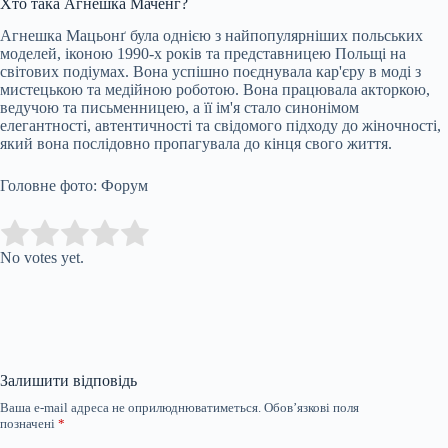
Хто така Агнешка Мачёнг?
Агнешка Мацьонґ була однією з найпопулярніших польських
моделей, іконою 1990-х років та представницею Польщі на
світових подіумах. Вона успішно поєднувала кар'єру в моді з
мистецькою та медійною роботою. Вона працювала акторкою,
ведучою та письменницею, а її ім'я стало синонімом
елегантності, автентичності та свідомого підходу до жіночності,
який вона послідовно пропагувала до кінця свого життя.
Головне фото: Форум
Submit Rating
Rate this item:
No votes yet.
Залишити відповідь
Ваша e-mail адреса не оприлюднюватиметься.
Обов’язкові поля
позначені
*