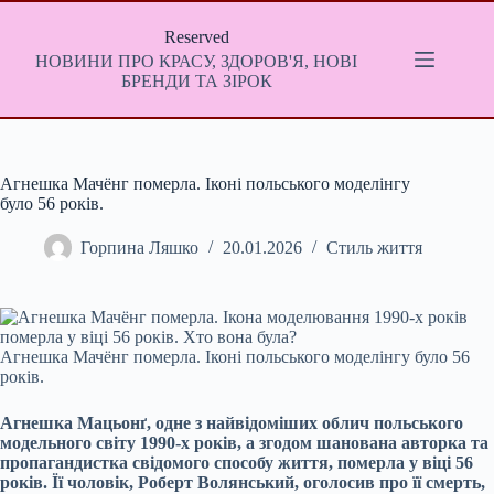
Перейти
до
Reserved
вмісту
НОВИНИ ПРО КРАСУ, ЗДОРОВ'Я, НОВІ
БРЕНДИ ТА ЗІРОК
Агнешка Мачёнг померла. Іконі польського моделінгу
було 56 років.
Горпина Ляшко
20.01.2026
Стиль життя
Агнешка Мачёнг померла. Іконі польського моделінгу було 56
років.
Агнешка Мацьонґ, одне з найвідоміших облич польського
модельного світу 1990-х років, а згодом шанована авторка та
пропагандистка свідомого способу життя, померла у віці 56
років. Її чоловік, Роберт Волянський, оголосив про її смерть,