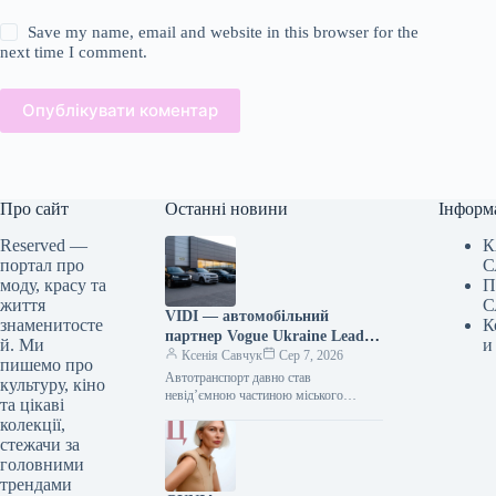
Save my name, email and website in this browser for the
next time I comment.
Опублікувати коментар
Про сайт
Останні новини
Інформ
Reserved —
К
портал про
С
моду, красу та
П
життя
С
VIDI — автомобільний
знаменитосте
К
партнер Vogue Ukraine Leaders
й. Ми
и
Gala: які автомобілі будуть
Ксенія Савчук
Сер 7, 2026
пишемо про
представлені на заході
Автотранспорт давно став
культуру, кіно
невід’ємною частиною міського
та цікаві
середовища — простором, що з’єднує
колекції,
роботу та дім, подорожі та
стежачи за
повсякденні клопоти. Тому вибір…
головними
трендами