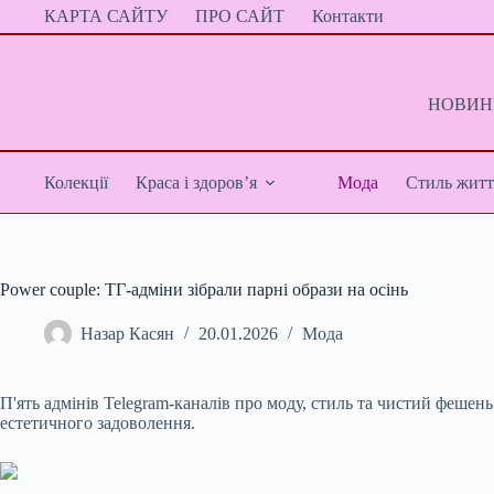
Перейти
КАРТА САЙТУ
ПРО САЙТ
Контакти
до
вмісту
НОВИНИ
Колекції
Краса і здоров’я
Мода
Стиль житт
Power couple: ТГ-адміни зібрали парні образи на осінь
Назар Касян
20.01.2026
Мода
П'ять адмінів Telegram-каналів про моду, стиль та чистий феш
естетичного задоволення.