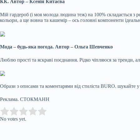
КК. Автор – Ксенія Китаєва
Мій гардероб (і моя молода людина теж) на 100% складається з р
кольори, а ще вовна та кашемір – ось головні компоненти ідеаль
Мода – будь-яка погода. Автор – Ольга Шевченко
Люблю прості та яскраві поєднання. Рідко чіпляюся за тренди, ал
Образи з описами та коментарями від стиліста BURO. шукайте у 
Реклама. СТОКМАНН
Submit Rating
Rate this item:
No votes yet.