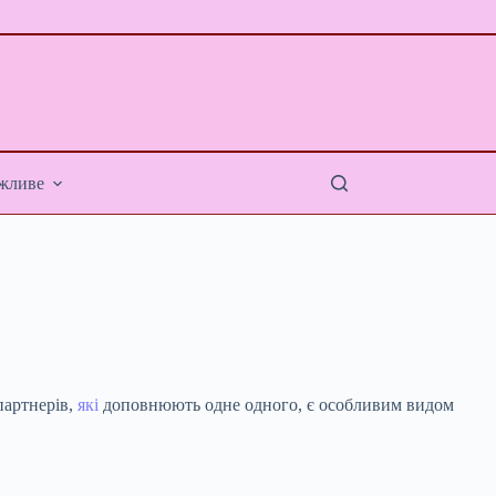
жливе
партнерів,
які
доповнюють одне одного, є особливим видом