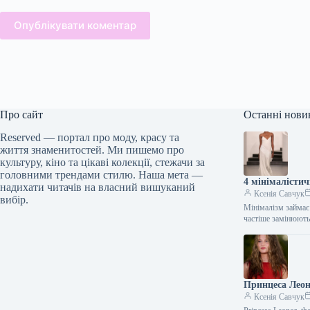
Опублікувати коментар
Про сайт
Останні нови
Reserved — портал про моду, красу та
життя знаменитостей. Ми пишемо про
культуру, кіно та цікаві колекції, стежачи за
головними трендами стилю. Наша мета —
4 мінімалістич
надихати читачів на власний вишуканий
Ксенія Савчук
вибір.
Мінімалізм займає 
частіше замінюють
Принцеса Леон
Ксенія Савчук