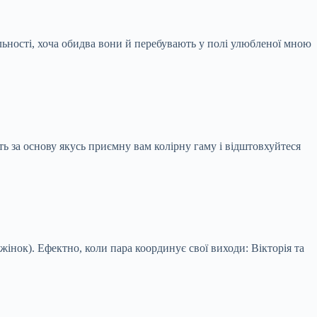
льності, хоча обидва вони й перебувають у полі улюбленої мною
 за основу якусь приємну вам колірну гаму і відштовхуйтеся
жінок). Ефектно, коли пара координує свої виходи: Вікторія та