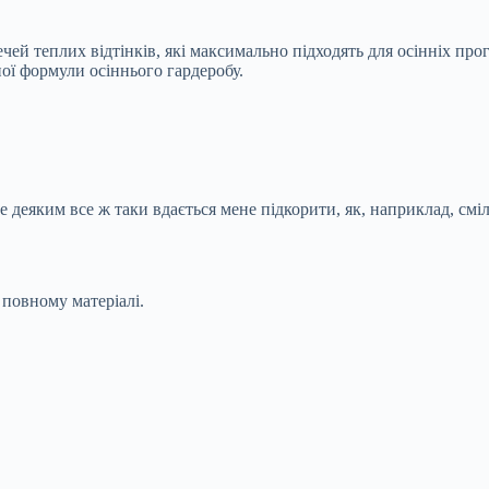
ечей теплих відтінків, які максимально підходять для осінніх пр
ної формули осіннього гардеробу.
е деяким все ж таки вдається мене підкорити, як, наприклад, сміл
повному матеріалі.