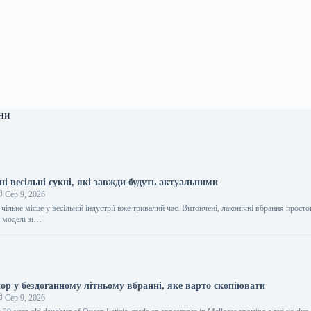
ни
ні весільні сукні, які завжди будуть актуальними
Сер 9, 2026
чільне місце у весільній індустрії вже тривалий час. Витончені, лаконічні вбрання прост
 моделі зі…
ор у бездоганному літньому вбранні, яке варто скопіювати
Сер 9, 2026