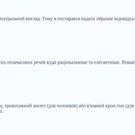
театральний вигляд. Тому я постарався надати образам індивідуа
позачасових речей куди раціональніше та елегантніше. Візьміть
, трикотажний жилет (для чоловіків) або в'язаний кроп-топ (для 
х.