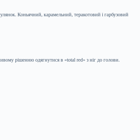
огулянок. Коньячний, карамельний, теракотовий і гарбузовий
ивому рішенню одягнутися в «total red» з ніг до голови.