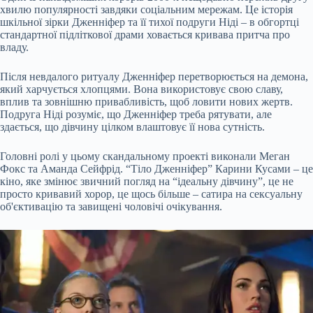
хвилю популярності завдяки соціальним мережам. Це історія
шкільної зірки Дженніфер та її тихої подруги Ніді – в обгортці
стандартної підліткової драми ховається кривава притча про
владу.
Після невдалого ритуалу Дженніфер перетворюється на демона,
який харчується хлопцями. Вона використовує свою славу,
вплив та зовнішню привабливість, щоб ловити нових жертв.
Подруга Ніді розуміє, що Дженніфер треба рятувати, але
здається, що дівчину цілком влаштовує її нова сутність.
Головні ролі у цьому скандальному проекті виконали Меган
Фокс та Аманда Сейфрід. “Тіло Дженніфер” Карини Кусами – це
кіно, яке змінює звичний погляд на “ідеальну дівчину”, це не
просто кривавий хорор, це щось більше – сатира на сексуальну
об'єктивацію та завищені чоловічі очікування.