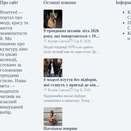
Про сайт
Останні новини
Інформ
Reserved —
К
портал про
С
моду, красу та
П
життя
С
9 трендових штанів літа 2026
знаменитосте
К
року, що повертаються з 1970-
й. Ми
и
х
Ксенія Савчук
Сер 8, 2026
пишемо про
Модні тенденції 1970-х не здають
культуру, кіно
своїх позицій вже не один сезон. Цього
та цікаві
літа це особливо помітно за брюками:
колекції,
фасони, характерні…
стежачи за
головними
трендами
4 моделі взуття без підборів,
стилю. Наша
які стануть у пригоді до кінця
мета —
літа
Ксенія Савчук
Сер 8, 2026
надихати
читачів на
Надзвичайно високі підбори
залишилися в минулому. Тепер
власний
модниці дедалі частіше обирають
вишуканий
взуття без підборів: від балеток до
вибір.
мюлів. Найстильніші жінки…
Havaianas вперше