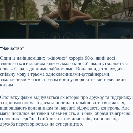
“Чаківство”
Один із найвідоміших “жіночих” хорорів 90-х, який досі
залишається еталоном відьомського кіно. У школі утворюється
нова – Сара, з дивними здібностями. Вона швидко знаходить
спільну мову з трьома однокласницями-аутсайдерами,
захопленими магією, і разом вони утворюють свій невеликий
килим.
Спочатку фільм відчувається як історія про дружбу та підтримку:
за допомогою магії дівчата починають змінювати своє життя,
відповідають кривдникам та нарешті відчувають контроль. Але
магія посилює не тільки впевненість, а й біль, образи та агресію
головних героїнь. Їхній зв'язок починає тріщати по швах, а
дружба перетворюється на суперництво.