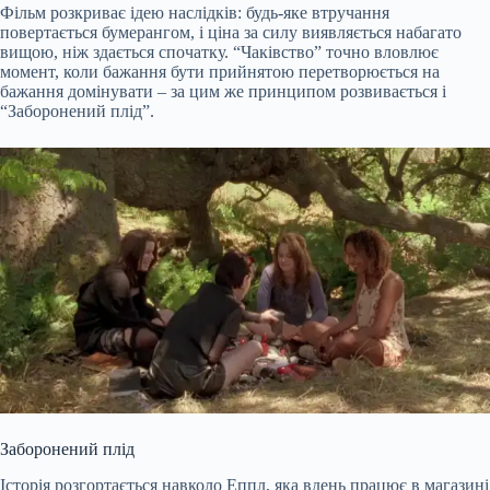
Фільм розкриває ідею наслідків: будь-яке втручання
повертається бумерангом, і ціна за силу виявляється набагато
вищою, ніж здається спочатку. “Чаківство” точно вловлює
момент, коли бажання бути прийнятою перетворюється на
бажання домінувати – за цим же принципом розвивається і
“Заборонений плід”.
Заборонений плід
Історія розгортається навколо Еппл, яка вдень працює в магазині