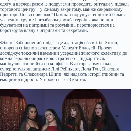
одягу, а ввечері разом із подругами проводить ритуали у підвалі
торгового центру – у їхньому закритому, майже сакральному
просторі. Поява новенької Пампкін порушує тендітний баланс
усередині групи: і незабаром дружба героїнь, яка повинна
будуватися на підтримці та розумінні, перетворюється на
боротьбу за владу з інтригами та секретами.
Фільм “Заборонений плід” – це адаптація п'єси Лілі Хотон,
створена спільно з режисером Мередіт Еллоуей. Проект
досліджує токсичні взаємини усередині жіночого колективу, де
кожна героїня обирає свою стратегію – підкоритися,
маніпулювати чи йти на конфлікт. В акторському складі
суперпопулярні актриси: Лілі Рейнхарт, Лола Тун, Вікторія
Педретті та Олександра Шипп, які надають історії глибини та
емоційної щирості. У прокаті – з 23 квітня.