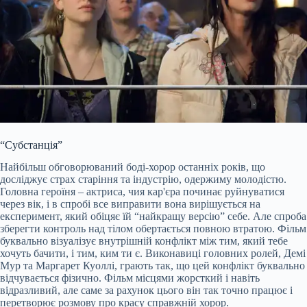
“Субстанція”
Найбільш обговорюваний боді-хорор останніх років, що
досліджує страх старіння та індустрію, одержиму молодістю.
Головна героїня – актриса, чия кар'єра починає руйнуватися
через вік, і в спробі все виправити вона вирішується на
експеримент, який обіцяє їй “найкращу версію” себе. Але спроба
зберегти контроль над тілом обертається повною втратою. Фільм
буквально візуалізує внутрішній конфлікт між тим, який тебе
хочуть бачити, і тим, ким ти є. Виконавиці головних ролей, Демі
Мур та Маргарет Куоллі, грають так, що цей конфлікт буквально
відчувається фізично. Фільм місцями жорсткий і навіть
відразливий, але саме за рахунок цього він так точно працює і
перетворює розмову про красу справжній хорор.