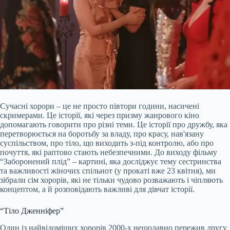
Сучасні хорори – це не просто півтори години, насичені
скримерами. Це історії, які через призму жанрового кіно
допомагають говорити про різні теми. Це історії про дружбу, яка
перетворюється на
боротьбу за владу, про красу, нав'язану
суспільством, про тіло, що виходить з-під контролю, або про
почуття, які раптово стають небезпечними. До виходу фільму
“Заборонений плід” – картині, яка досліджує тему сестринства
та важливості жіночих спільнот (у прокаті вже 23 квітня), ми
зібрали сім хорорів, які не тільки чудово розважають і чіпляють
концептом, а й розповідають важливі для дівчат історії.
“Тіло Дженніфер”
Один із найвідоміших хорорів 2000-х нещодавно пережив другу