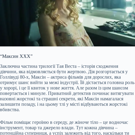
“Максин XXX”
Заключна частина трилогії Тая Веста – історія сходження
дівчини, яка відмовляється бути жертвою. Дія розгортається у
Голлівуді 80-х, Максін – актриса фільмів для дорослих, яка
отримує шанс вийти за межі індустрії. Їй дістається головна роль
у хорорі, і це її квиток у нове життя. Але разом із цим шансом
повертається і минуле. Приватний детектив починає витягувати
назовні жорстокі та страшні секрети, які Максін намагалася
залишити позаду, і на цьому тлі у місті відбуваються жорстокі
вбивства.
Фільм поміщає героїню в середу, де жіноче тіло – це водночас
інструмент, товар та джерело влади. Тут кожна дівчина –
потенційна суперниця, а успіх залежить від того, наскільки ти