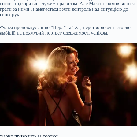
готова підкоритись чужим правилам. Але Максін відмовляється
грати за ними і намагається взяти контроль над ситуацією до
своїх рук.
Фільм продовжує лінію “Перл” та “X”, перетворюючи історію
амбіцій на похмурий портрет одержимості успіхом.
“Воно приходить за тобою”