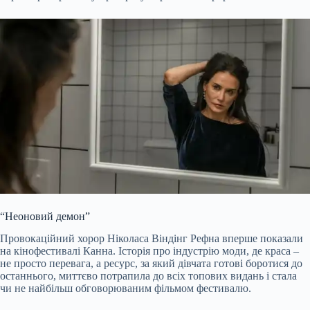
“Неоновий демон”
Провокаційний хорор Ніколаса Віндінг Рефна вперше показали
на кінофестивалі Канна. Історія про індустрію моди, де краса –
не просто перевага, а ресурс, за який дівчата готові боротися до
останнього, миттєво потрапила до всіх топових видань і стала
чи не найбільш обговорюваним фільмом фестивалю.