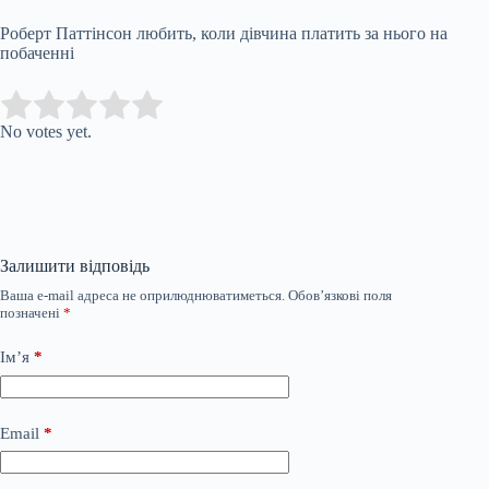
Роберт Паттінсон любить, коли дівчина платить за нього на
побаченні
Submit Rating
Rate this item:
No votes yet.
Залишити відповідь
Ваша e-mail адреса не оприлюднюватиметься.
Обов’язкові поля
позначені
*
Ім’я
*
Email
*