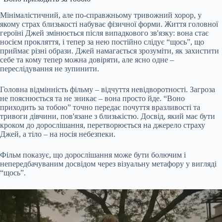
Мінімалістичний, але по-справжньому тривожний хорор, у
якому страх близькості набуває фізичної форми. Життя головної
героїні Джей змінюється після випадкового зв'язку: вона стає
носієм прокляття, і тепер за нею постійно слідує “щось”, що
приймає різні образи. Джей намагається зрозуміти, як захистити
себе та кому тепер можна довіряти, але ясно одне –
переслідування не зупинити.
Головна відмінність фільму – відчуття невідворотності. Загроза
не пояснюється та не зникає – вона просто йде. “Воно
приходить за тобою” точно передає почуття вразливості та
тривоги дівчини, пов'язане з близькістю. Досвід, який має бути
кроком до дорослішання, перетворюється на джерело страху
Джей, а тіло – на носія небезпеки.
Фільм показує, що дорослішання може бути болючим і
непередбачуваним досвідом через візуальну метафору у вигляді
“щось”.