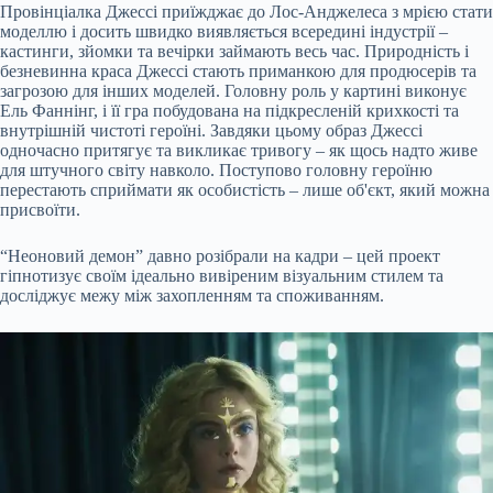
Провінціалка Джессі приїжджає до Лос-Анджелеса з мрією стати
моделлю і досить швидко виявляється всередині індустрії –
кастинги, зйомки та вечірки займають весь час. Природність і
безневинна краса Джессі стають приманкою для продюсерів та
загрозою для інших моделей. Головну роль у картині виконує
Ель Фаннінг, і її гра побудована на підкресленій крихкості та
внутрішній чистоті героїні. Завдяки цьому образ Джессі
одночасно притягує та викликає тривогу – як щось надто живе
для штучного світу навколо. Поступово головну героїню
перестають сприймати як особистість – лише об'єкт, який можна
присвоїти.
“Неоновий демон” давно розібрали на кадри – цей проект
гіпнотизує своїм ідеально вивіреним візуальним стилем та
досліджує межу між захопленням та споживанням.