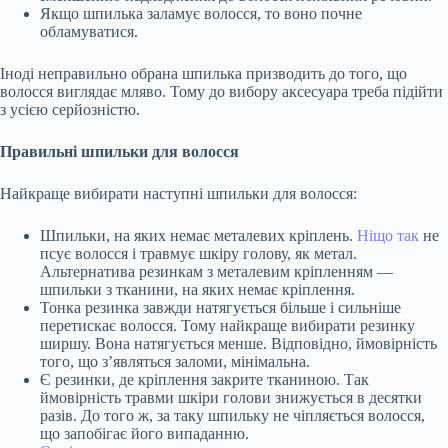
Якщо шпилька заламує волосся, то воно почне
обламуватися.
Іноді неправильно обрана шпилька призводить до того, що
волосся виглядає мляво. Тому до вибору аксесуара треба підійти
з усією серйозністю.
Правильні шпильки для волосся
Найкраще вибирати наступні шпильки для волосся:
Шпильки, на яких немає металевих кріплень.
Ніщо так
не
псує волосся і травмує шкіру голову, як метал.
Альтернатива резинкам з металевим кріпленням —
шпильки з тканини, на яких немає кріплення.
Тонка резинка завжди натягується більше і сильніше
перетискає волосся. Тому найкраще вибирати резинку
ширшу. Вона натягується менше. Відповідно, ймовірність
того, що з’являться заломи, мінімальна.
Є резинки, де кріплення закрите тканиною. Так
ймовірність травми шкіри голови знижується в десятки
разів. До того ж, за таку шпильку не чіпляється волосся,
що запобігає його випаданню.