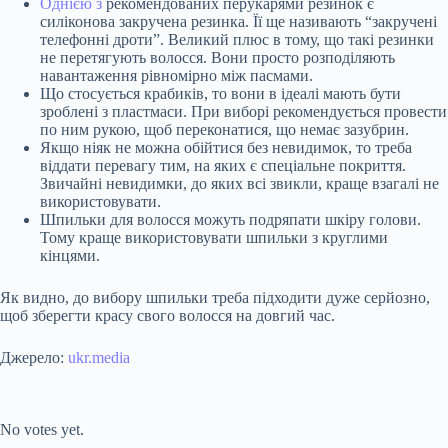
Однією з
рекомендованих перукарями резинок є
силіконова закручена резинка. Її ще називають “закручені
телефонні дроти”. Великий плюс в тому, що такі резинки
не перетягують волосся. Вони просто розподіляють
навантаження рівномірно між пасмами.
Що стосується крабиків, то вони в ідеалі мають бути
зроблені з пластмаси. При виборі рекомендується провести
по ним рукою, щоб переконатися, що немає зазубрин.
Якщо ніяк не можна обійтися без невидимок, то треба
віддати перевагу тим, на яких є спеціальне покриття.
Звичайні невидимки, до яких всі звикли, краще взагалі не
використовувати.
Шпильки для волосся можуть подряпати шкіру голови.
Тому краще використовувати шпильки з круглими
кінцями.
Як видно, до вибору шпильки треба підходити дуже серйозно,
щоб зберегти красу свого волосся на довгий час.
Джерело:
ukr.media
Submit Rating
Rate this item:
No votes yet.