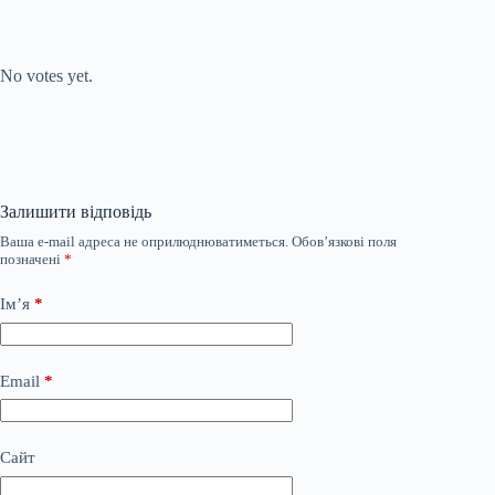
Submit Rating
Rate this item:
No votes yet.
Залишити відповідь
Ваша e-mail адреса не оприлюднюватиметься.
Обов’язкові поля
позначені
*
Ім’я
*
Email
*
Сайт