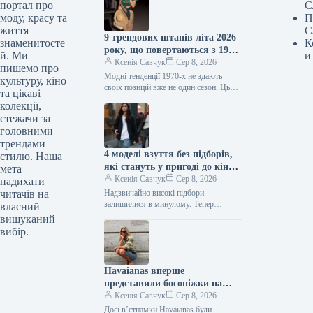
портал про
С
моду, красу та
П
життя
С
9 трендових штанів літа 2026
знаменитосте
К
року, що повертаються з 1970-
й. Ми
и
х
Ксенія Савчук
Сер 8, 2026
пишемо про
Модні тенденції 1970-х не здають
культуру, кіно
своїх позицій вже не один сезон. Цього
та цікаві
літа це особливо помітно за брюками:
колекції,
фасони, характерні…
стежачи за
головними
трендами
4 моделі взуття без підборів,
стилю. Наша
які стануть у пригоді до кінця
мета —
літа
Ксенія Савчук
Сер 8, 2026
надихати
читачів на
Надзвичайно високі підбори
залишилися в минулому. Тепер
власний
модниці дедалі частіше обирають
вишуканий
взуття без підборів: від балеток до
вибір.
мюлів. Найстильніші жінки…
Havaianas вперше
представили босоніжки на
підборах — і це
Ксенія Савчук
Сер 8, 2026
найнеочікуваніше взуття 2027
Досі вʼєтнамки Havaianas були