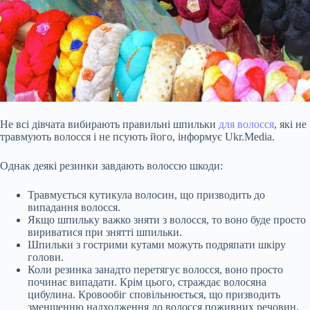
Не всі дівчата вибирають правильні шпильки
для волосся
, які не
травмують волосся і не псують його, інформує Ukr.Media.
Однак деякі резинки завдають волоссю шкоди:
Травмується кутикула волосин, що призводить до
випадання волосся.
Якщо шпильку важко зняти з волосся, то
воно буде просто
вириватися при знятті шпильки.
Шпильки з гострими кутами можуть подряпати шкіру
голови.
Коли резинка занадто перетягує волосся, воно просто
починає випадати. Крім цього, страждає волосяна
цибулина. Кровообіг сповільнюється, що призводить
зменшенню надходження до волосся поживних речовин.