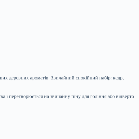
ливих деревних ароматів. Звичайний спокійний набір: кедр,
тва і перетворюється на звичайну піну для гоління або відверто