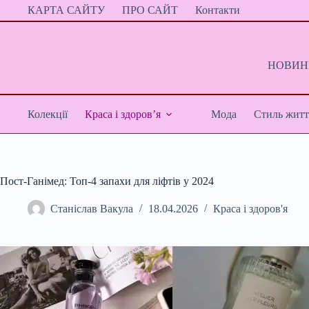
Перейти
КАРТА САЙТУ
ПРО САЙТ
Контакти
до
вмісту
НОВИНИ
Колекції
Краса і здоров’я
Мода
Стиль житт
Пост-Ганімед: Топ-4 запахи для ліфтів у 2024
Станіслав Вакула
18.04.2026
Краса і здоров'я