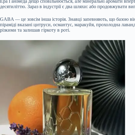
Ера
Ганімеда дещо сповільнюється, але мінеральні аромати вперт
десятиліттю. Зараз в індустрії є два шляхи: або продовжувати в
GABA — це зовсім інша історія. Знавці запевняють, що базою він
піраміді вказані цитруси, османтус, маракуйя, прохолодна лаван
різкими та залишав гіркоту в роті.