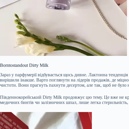
Borntostandout Dirty Milk
Зараз у парфумерії відбувається щось дивне. Лактонна тенденція
вирішили інакше. Варто поглянути на лідерів продажів, де міцно
чистоти. Вони прагнуть пахнути десертом, але так, щоб не було н
Південнокорейський Dirty Milk продовжує цю тему. Це вже не кр
медичних бинтів чи залізничних шпал, лише легка стерильність,