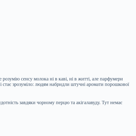
розумію сенсу молока ні в каві, ні в житті, але парфумери
 і стає зрозуміло: людям набридли штучні аромати порошкової
дотність завдяки чорному перцю та акігалавуду. Тут немає