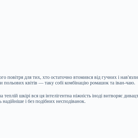
ого повітря для тих, хто остаточно втомився від гучних і нав'яз
ки польових квітів — таку собі комбінацію ромашок та іван-чаю.
а теплій шкірі вся ця інтелігентна ніжність іноді витворяє дивац
сь надійніше і без подібних несподіванок.