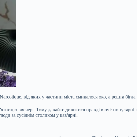
rcotique, від яких у частини міста смикалося око, а решта бігла 
'ятницю ввечері. Тому давайте дивитися правді в очі: популярні 
юди за сусіднім столиком у кав'ярні.