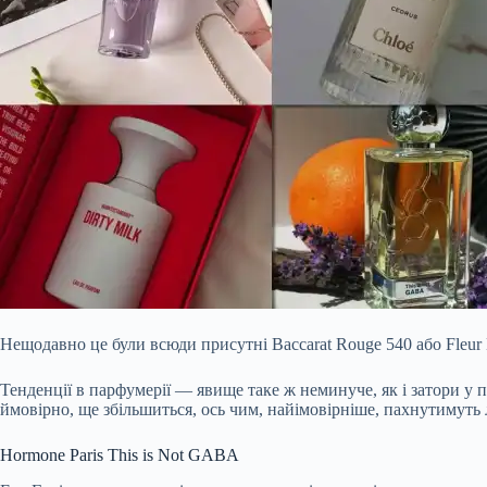
Нещодавно це були всюди присутні Baccarat Rouge 540 або Fleur Na
Тенденції в парфумерії — явище таке ж неминуче, як і затори у п
ймовірно, ще збільшиться, ось чим, найімовірніше, пахнутимуть л
Hormone Paris This is Not GABA