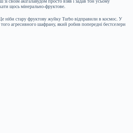
зі своїм акігалавудом просто взяв і задав тон усьому
укати щось мінерально-фруктове.
 Це ніби стару фруктову жуйку Turbo відправили в космос. У
є того агресивного шафрану, який робив попередні бестселери