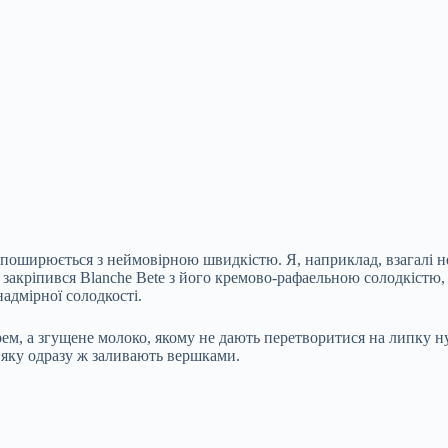
 поширюється з неймовірною швидкістю. Я, наприклад, взагалі не 
 закріпився Blanche Bete з його кремово-рафаельною солодкістю,
адмірної солодкості.
ем, а згущене молоко, якому не дають перетворитися на липку ну
 яку одразу ж заливають вершками.