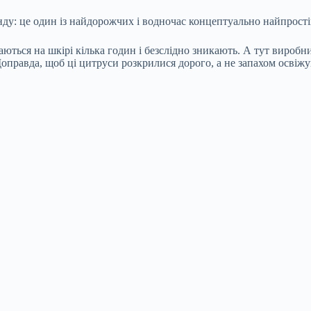
нду: це один із найдорожчих і водночас концептуально найпростіш
ються на шкірі кілька годин і безслідно зникають. А тут виробн
оправда, щоб ці цитруси розкрилися дорого, а не запахом освіжу