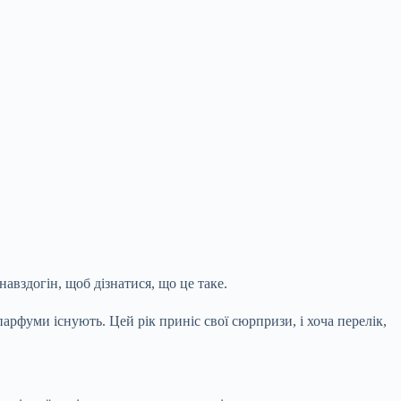
навздогін, щоб дізнатися, що це таке.
парфуми існують. Цей рік приніс свої сюрпризи, і хоча перелік,