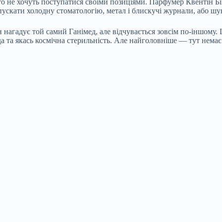
о не хочуть поступатися своїми позиціями. Парфумер Квентін Біш 
ипускати холодну стоматологію, метал і блискучі журнали, або ш
 нагадує той самий Ганімед, але відчувається зовсім по-іншому.
да та якась космічна стерильність. Але найголовніше — тут нема