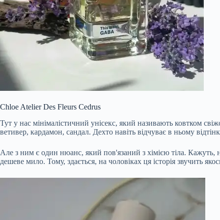
Chloe Atelier Des Fleurs Cedrus
Тут у нас мінімалістичний унісекс, який називають ковтком свіж
ветивер, кардамон, сандал. Дехто навіть відчуває в ньому відтін
Але з ним є один нюанс, який пов'язаний з хімією тіла. Кажуть, н
дешеве мило. Тому, здається, на чоловіках ця історія звучить яко