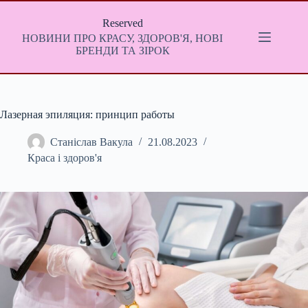
Перейти
до
Reserved
вмісту
НОВИНИ ПРО КРАСУ, ЗДОРОВ'Я, НОВІ
БРЕНДИ ТА ЗІРОК
Лазерная эпиляция: принцип работы
Станіслав Вакула
21.08.2023
Краса і здоров'я