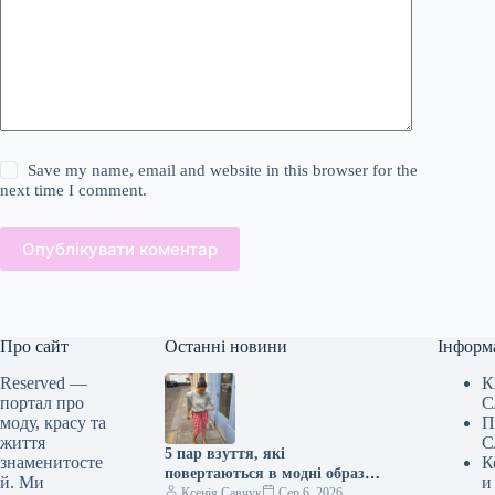
Save my name, email and website in this browser for the
next time I comment.
Опублікувати коментар
Про сайт
Останні новини
Інформ
Reserved —
К
портал про
С
моду, красу та
П
життя
С
5 пар взуття, які
знаменитосте
К
повертаються в модні образи
й. Ми
и
з приходом осені
Ксенія Савчук
Сер 6, 2026