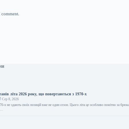
 I comment.
ни
анів літа 2026 року, що повертаються з 1970-х
Сер 8, 2026
70-х не здають своїх позицій вже не один сезон. Цього літа це особливо помітно за брюк
ні…