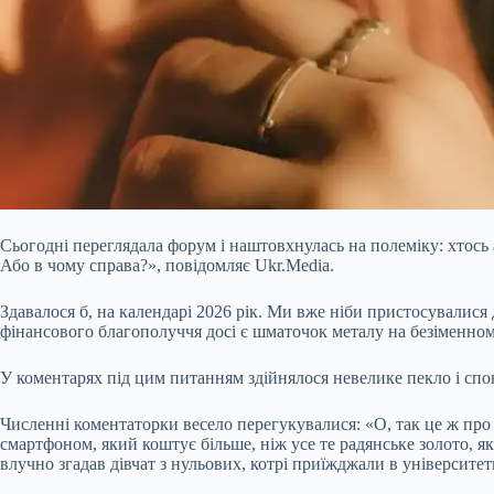
Сьогодні переглядала форум і наштовхнулась на полеміку: хтось
Або в чому справа?», повідомляє Ukr.Media.
Здавалося б, на календарі 2026 рік. Ми вже ніби пристосувалис
фінансового благополуччя досі є шматочок металу на безіменном
У
коментарях під цим питанням здійнялося невелике пекло і спо
Численні коментаторки весело перегукувалися: «О, так це ж про 
смартфоном, який коштує більше, ніж усе те радянське золото, як
влучно згадав дівчат з нульових, котрі приїжджали в університе