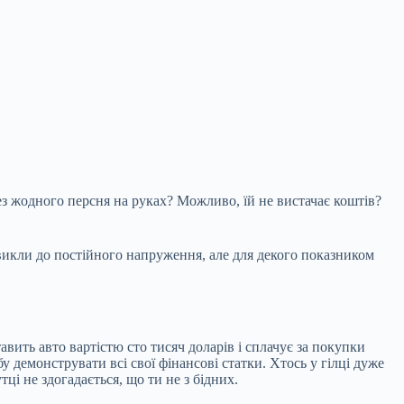
ез жодного персня на руках? Можливо, їй не вистачає коштів?
звикли до постійного напруження, але для декого показником
вить авто вартістю сто тисяч доларів і сплачує за покупки
у демонструвати всі свої фінансові статки. Хтось у гілці дуже
і не здогадається, що ти не з бідних.