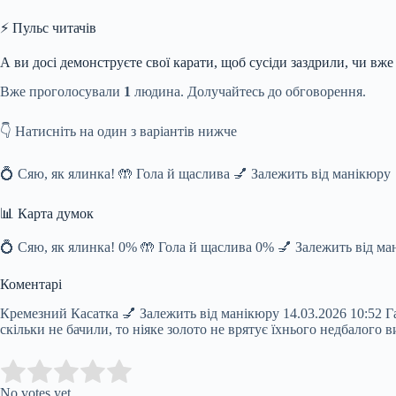
⚡ Пульс читачів
А ви досі демонструєте свої карати, щоб сусіди заздрили, чи вже
Вже проголосували
1
людина. Долучайтесь до обговорення.
👇 Натисніть на один з варіантів нижче
💍 Сяю, як ялинка! 🤲 Гола й щаслива 💅 Залежить від манікюру
📊 Карта думок
💍 Сяю, як ялинка! 0% 🤲 Гола й щаслива 0% 💅 Залежить від м
Коментарі
Кремезний Касатка 💅 Залежить від манікюру 14.03.2026 10:52 Г
скільки не бачили, то ніяке золото не врятує їхнього недбалого 
Submit Rating
Rate this item:
No votes yet.