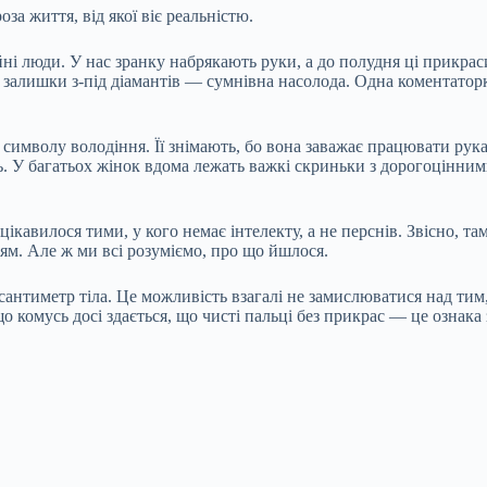
а життя, від якої віє реальністю.
і люди. У нас зранку набрякають руки, а до полудня ці прикраси
 залишки з-під діамантів — сумнівна насолода. Одна коментаторк
символу володіння. Її знімають, бо вона заважає працювати рука
лось. У багатьох жінок вдома лежать важкі скриньки з дорогоцінн
ікавилося тими, у кого немає інтелекту, а не перснів. Звісно, т
ям. Але ж ми всі розуміємо, про що йшлося.
сантиметр тіла. Це можливість взагалі не замислюватися над тим
 комусь досі здається, що чисті пальці без прикрас — це ознака з