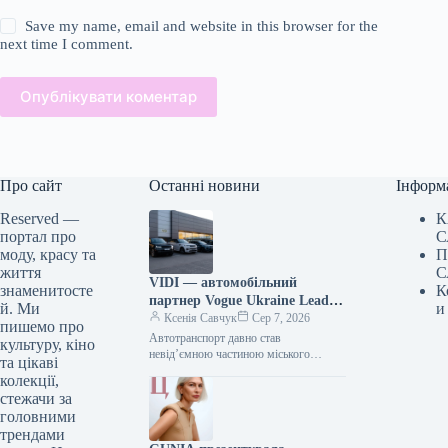
Save my name, email and website in this browser for the
next time I comment.
Опублікувати коментар
Про сайт
Останні новини
Інформ
Reserved —
К
портал про
С
моду, красу та
П
життя
С
VIDI — автомобільний
знаменитосте
К
партнер Vogue Ukraine Leaders
й. Ми
и
Gala: які автомобілі будуть
Ксенія Савчук
Сер 7, 2026
пишемо про
представлені на заході
Автотранспорт давно став
культуру, кіно
невід’ємною частиною міського
та цікаві
середовища — простором, що з’єднує
колекції,
роботу та дім, подорожі та
стежачи за
повсякденні клопоти. Тому вибір…
головними
трендами