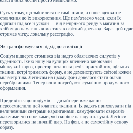
еластичних лосин просто немислимо.
Суть у тому, що змінилися не самі штани, а наше адекватне
ставлення до їх використання. Ще пам’ятаємо часи, коли їх
одягали під все й усюди — від вечірнього рейду в магазин за
хлібом до намагань вписатися в офісний дрес-код. Зараз цей одяг
отримав чітку, локальну реєстрацію.
Як трансформувався підхід до стилізації
Соціум відверто стомився від надто облягаючих силуетів у
буденності. Їхню нішу на вулицях впевнено завоювали
мішкуваті карго, просторі штани та речі з пристойних, щільних
тканин, котрі тримають форму, а не демонструють світові кожен
міліметр тіла. Легінсам на цьому фоні довелося стати більш
перебірливими. Тепер вони потребують сумлінно продуманого
оформлення.
Придивіться до подіумів — дизайнери вже давно
переосмислили цей клаптик тканини. Їх радять приховувати під
величезними светрами-кардиганами, камуфлювати оверсайз-
жакетами чи сорочками, які скоріше нагадують сукні. Легінси
перетворилися на нижній шар. На фон, а не самостійну основу
образу.