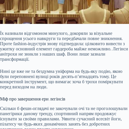
Їх називали відгомоном минулого, докоряли за візуальне
спрощення усього навкруги та передбачали повне зникнення.
Проте fashion-індустрія знову підтвердила: цілковито вивести з
ужитку основний елемент гардероба майже неможливо. Легінси
анітрохи не зникли з наших шаф. Вони лише зазнали
трансформації.
Нині це вже не та бездумна уніформа на будь-яку подію, якою
були переповнені вулиці років десять-п’ятнадцять тому. Це
конкретний інструмент, що вимагає хоча б трохи поміркувати
перед виходом на люди.
Міф про завершення ери легінсів
Скільки б фешн-оглядачі не закочували очі та не проголошували
панегірики даному тренду, спортивний напрям продовжує
існувати за своїми правилами. Уявити сучасний всесвіт йоги,
пілатесу чи будь-яких динамічних занять без добротних