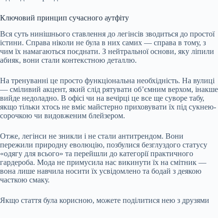
Ключовий принцип сучасного аутфіту
Вся суть нинішнього ставлення до легінсів зводиться до простої
істини. Справа ніколи не була в них самих — справа в тому, з
чим їх намагаються поєднати. З нейтральної основи, яку ліпили
абияк, вони стали контекстною деталлю.
На тренуванні це просто функціональна необхідність. На вулиці
— сміливий акцент, який слід рятувати об’ємним верхом, інакше
вийде недоладно. В офісі чи на вечірці це все ще суворе табу,
якщо тільки хтось не вміє майстерно приховувати їх під сукнею-
сорочкою чи видовженим блейзером.
Отже, легінси не зникли і не стали антитрендом. Вони
пережили природну еволюцію, позбулися безглуздого статусу
«одягу для всього» та перейшли до категорії практичного
гардероба. Мода не примусила нас викинути їх на смітник —
вона лише навчила носити їх усвідомлено та бодай з деякою
часткою смаку.
Якщо стаття була корисною, можете поділитися нею з друзями