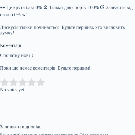
🕶️ Це крута база 0% 🚫 Тільки для спорту 100% 🧥 Залежить від
стилю 0% 💡
Дискусія тільки починається. Будьте першим, хто висловить
думку!
Коментарі
Спочатку нові ↕
Поки що немає коментарів. Будьте першим!
Submit Rating
Rate this item:
No votes yet.
Залишити відповідь
Ваша e-mail адреса не оприлюднюватиметься.
Обов’язкові поля