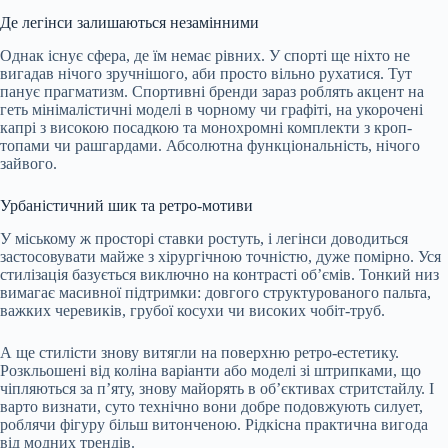
Де легінси залишаються незамінними
Однак існує сфера, де їм немає рівних. У спорті ще ніхто не
вигадав нічого зручнішого, аби просто вільно рухатися. Тут
панує прагматизм. Спортивні бренди зараз роблять акцент на
геть мінімалістичні моделі в чорному чи графіті, на укорочені
капрі з високою посадкою та монохромні комплекти з кроп-
топами чи рашгардами. Абсолютна функціональність, нічого
зайвого.
Урбаністичний шик та ретро-мотиви
У міському ж просторі ставки ростуть, і легінси доводиться
застосовувати майже з хірургічною точністю, дуже помірно. Уся
стилізація базується виключно на контрасті об’ємів. Тонкий низ
вимагає масивної підтримки: довгого структурованого пальта,
важких черевиків, грубої косухи чи високих чобіт-труб.
А ще стилісти знову витягли на поверхню ретро-естетику.
Розкльошені від коліна варіанти або моделі зі штрипками, що
чіпляються за п’яту, знову майорять в об’єктивах стритстайлу. І
варто визнати, суто технічно вони добре подовжують силует,
роблячи фігуру більш витонченою. Рідкісна практична вигода
від модних трендів.