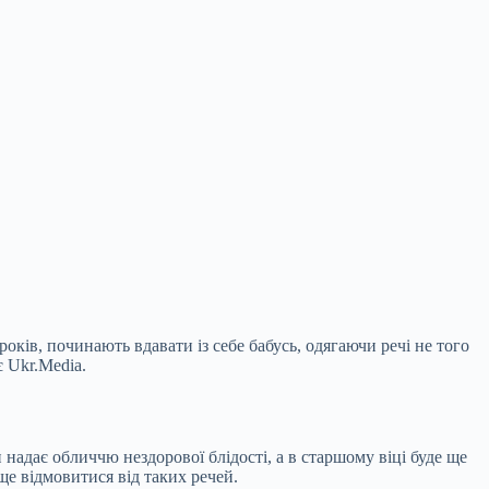
оків, починають вдавати із себе бабусь, одягаючи речі не того
є Ukr.Media.
н надає
обличчю нездорової блідості, а в старшому віці буде ще
е відмовитися від таких речей.