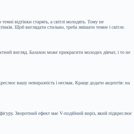
темні відтінки старять, а світлі молодять. Тому не
нків. Щоб виглядати стильно, треба змішати темне і світле.
ктний вигляд. Балахон може прикрасити молодих дівчат, і то не
дкреслює вашу невиразність і несмак. Краще додати акцентів: на
 фігуру. Зворотний ефект має V-подібний виріз, який підкреслює