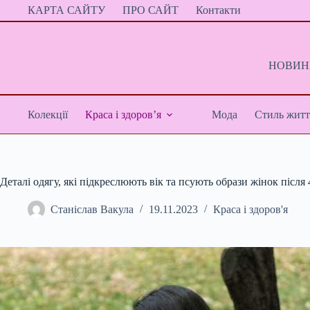
Перейти
КАРТА САЙТУ
ПРО САЙТ
Контакти
до
вмісту
НОВИНИ
Колекції
Краса і здоров’я
Мода
Стиль житт
Деталі одягу, які підкреслюють вік та псують образи жінок після 
Станіслав Вакула
19.11.2023
Краса і здоров'я