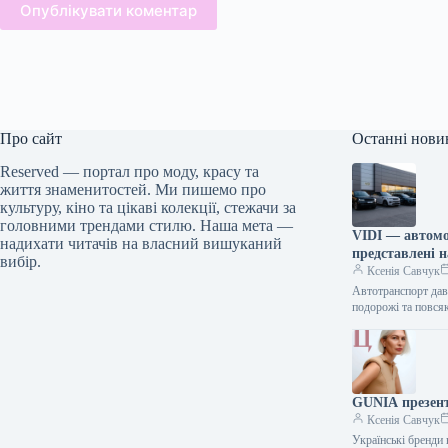
Опублікувати коментар
Про сайт
Останні нови
Reserved — портал про моду, красу та
життя знаменитостей. Ми пишемо про
культуру, кіно та цікаві колекції, стежачи за
головними трендами стилю. Наша мета —
VIDI — автомоб
надихати читачів на власний вишуканий
представлені н
вибір.
Ксенія Савчук
Автотранспорт дав
подорожі та повся
GUNIA презент
Ксенія Савчук
Українські бренди