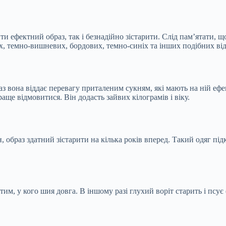
 ефектний образ, так і безнадійно зістарити. Слід пам’ятати, що 
 темно-вишневих, бордових, темно-синіх та інших подібних відті
аз вона віддає перевагу приталеним сукням, які мають на ній ефе
аще відмовитися. Він додасть зайвих кілограмів і віку.
н, образ здатний зістарити на кілька років вперед. Такий одяг пі
им, у кого шия довга. В іншому разі глухий воріт старить і псує