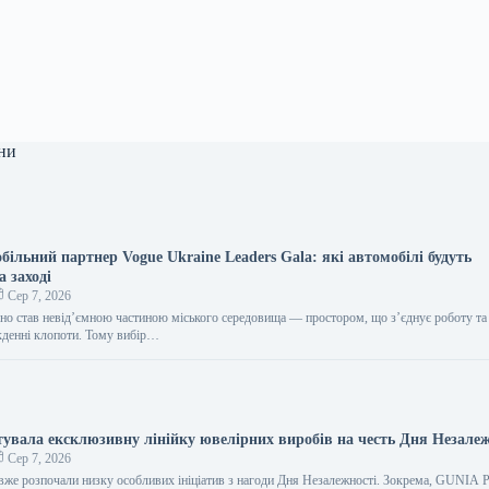
ни
ільний партнер Vogue Ukraine Leaders Gala: які автомобілі будуть
а заході
Сер 7, 2026
но став невід’ємною частиною міського середовища — простором, що з’єднує роботу та 
кденні клопоти. Тому вибір…
увала ексклюзивну лінійку ювелірних виробів на честь Дня Незалеж
Сер 7, 2026
 вже розпочали низку особливих ініціатив з нагоди Дня Незалежності. Зокрема, GUNIA P