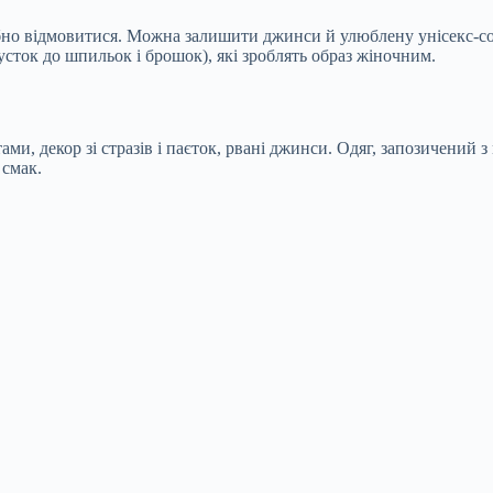
ібно відмовитися. Можна залишити джинси й улюблену унісекс-сор
 хусток до шпильок і брошок), які зроблять образ жіночним.
и, декор зі стразів і паєток, рвані джинси. Одяг, запозичений з
 смак.