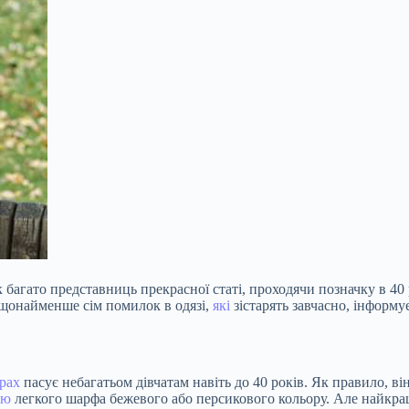
 багато представниць прекрасної статі, проходячи позначку в 40 р
 щонайменше сім помилок в одязі,
які
зістарять завчасно, інформу
рах
пасує небагатьом дівчатам навіть до 40 років. Як правило, ві
ою
легкого шарфа бежевого або персикового кольору. Але найкращ