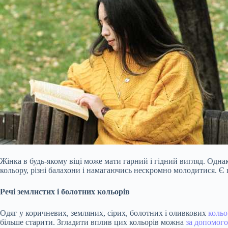
Жінка в будь-якому віці може мати гарний і гідний вигляд. Однак
кольору, різні балахони і намагаючись нескромно молодитися. Є
Речі землистих і болотних кольорів
Одяг у коричневих, земляних, сірих, болотних і оливкових
кольо
більше старити. Згладити вплив цих кольорів можна
за допомог