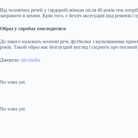
Від чоловічих речей у гардеробі жінкам після 40 років теж потр
заправити в штани. Крім того, є безліч аксесуарів (від ременів і
Образ у спробах омолодитися
До такого належать неонові речі, футболки з мультяшними принтам
років. Такий образ має безглуздий вигляд і свідчить про поганий
Джерело:
ukr.media
Submit Rating
Rate this item:
No votes yet.
Submit Rating
Rate this item:
No votes yet.