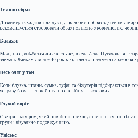
Темний образ
Дизайнери сходяться на думці, що чорний образ здатен як створити
рекомендується створювати образ повністю з коричневих, чорних,
Балахон
Моду на сукні-балахони свого часу ввела Алла Пугачова, але зар
завжди. Жінкам старше 40 років від такого предмета гардероба кр
Весь одяг у тон
Коли блузка, штани, сумка, туфлі та біжутерія підбираються в то
яскраву базу — спокійних, на спокійну — яскравих.
Глухий воріт
Светри з коміром, який повністю приховує шию, пасують тільки т
груди і візуально подовжує шию.
Унісекс