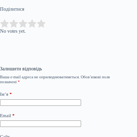
Поділитися
Submit Rating
Rate this item:
No votes yet.
Залишити відповідь
Ваша e-mail адреса не оприлюднюватиметься.
Обов’язкові поля
позначені
*
Ім’я
*
Email
*
Сайт