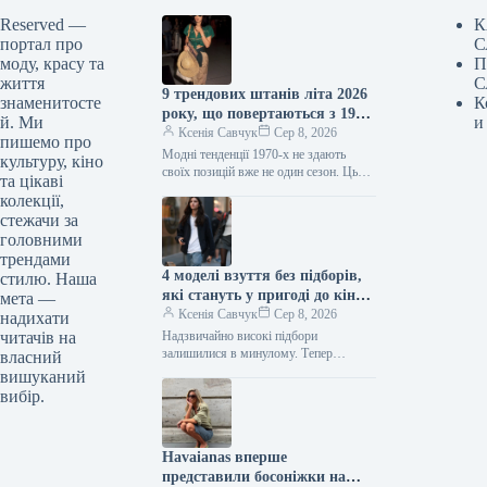
Reserved —
К
портал про
С
моду, красу та
П
життя
С
9 трендових штанів літа 2026
знаменитосте
К
року, що повертаються з 1970-
й. Ми
и
х
Ксенія Савчук
Сер 8, 2026
пишемо про
Модні тенденції 1970-х не здають
культуру, кіно
своїх позицій вже не один сезон. Цього
та цікаві
літа це особливо помітно за брюками:
колекції,
фасони, характерні…
стежачи за
головними
трендами
4 моделі взуття без підборів,
стилю. Наша
які стануть у пригоді до кінця
мета —
літа
Ксенія Савчук
Сер 8, 2026
надихати
читачів на
Надзвичайно високі підбори
залишилися в минулому. Тепер
власний
модниці дедалі частіше обирають
вишуканий
взуття без підборів: від балеток до
вибір.
мюлів. Найстильніші жінки…
Havaianas вперше
представили босоніжки на