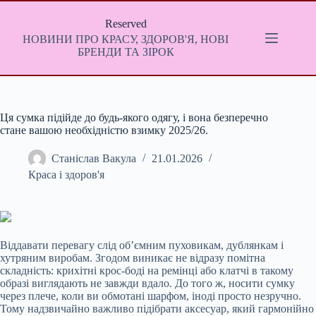
Перейти
до
Reserved
вмісту
НОВИНИ ПРО КРАСУ, ЗДОРОВ'Я, НОВІ
БРЕНДИ ТА ЗІРОК
Ця сумка підійде до будь-якого одягу, і вона безперечно
стане вашою необхідністю взимку 2025/26.
Станіслав Вакула
21.01.2026
Краса і здоров'я
Віддавати перевагу слід об’ємним пуховикам, дублянкам і
хутряним виробам. Згодом виникає не відразу помітна
складність: крихітні крос-боді на ремінці або клатчі в такому
образі виглядають не завжди вдало. До того ж, носити сумку
через плече, коли ви обмотані шарфом, іноді просто незручно.
Тому надзвичайно важливо підібрати аксесуар, який гармонійно