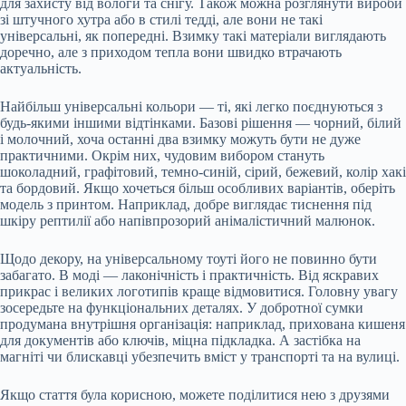
для захисту від вологи та снігу. Також можна розглянути вироби
зі штучного хутра або в стилі тедді, але вони не такі
універсальні, як попередні. Взимку такі матеріали виглядають
доречно, але з приходом тепла вони швидко втрачають
актуальність.
Найбільш універсальні кольори — ті, які легко поєднуються з
будь-якими іншими відтінками. Базові рішення — чорний, білий
і молочний, хоча останні два взимку можуть бути не дуже
практичними. Окрім них, чудовим вибором стануть
шоколадний, графітовий, темно-синій, сірий, бежевий, колір хакі
та бордовий. Якщо хочеться більш особливих варіантів, оберіть
модель з принтом. Наприклад, добре виглядає тиснення під
шкіру рептилії або напівпрозорий анімалістичний малюнок.
Щодо декору, на універсальному тоуті його не повинно бути
забагато. В моді — лаконічність і практичність. Від яскравих
прикрас і великих логотипів краще відмовитися. Головну увагу
зосередьте на функціональних деталях. У добротної сумки
продумана внутрішня організація: наприклад, прихована кишеня
для документів або ключів, міцна підкладка. А застібка на
магніті чи блискавці убезпечить вміст у транспорті та на вулиці.
Якщо стаття була корисною, можете поділитися нею з друзями