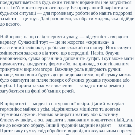
поєднуватиметься з будь-яким теплим вбранням і не загубиться
на тлі об’ємного верхнього одягу. Безпрограшний варіант для
будь-якої ситуації — для
променаду, роботи або навіть подорожі
за місто — це тоут. Далі розповімо, як обрати модель, яка підійде
до всього.
Найперше, на що слід звернути увагу, — відсутність твердого
каркасу. Сучасний тоут — це не жорстка «скринька», а
еластичний «мішок», що більше схожий на шопер. Його силует
змінюється залежно від того, що всередині. Навіть будучи
наповненою, сумка органічно доповнить аутфіт. Тоут може мати
прямокутну, квадратну форму або, наприклад, з оригінальним
трикутним вирізом згори. Важливу роль відіграють ручки:
краще, якщо вони будуть дещо видовженими, щоб сумку можна
було одягнути на плече поверх об’ємних рукавів пуховика або
шуби. Ширина також має значення — занадто тонкі ремінці
загубляться на фоні об’ємних речей.
В пріоритеті — моделі з натуральної шкіри. Даний матеріал
гармоніює майже з усім, відрізняється міцністю та довгим
терміном служби. Радимо вибирати матову або класичну
блискучу шкіру, а ось варіанти з лакованим покриттям підійдуть
не до кожного образу. Інший чудовий модний варіант — замша.
Проте таку сумку слід обробити водовідштовхувальним спреєм