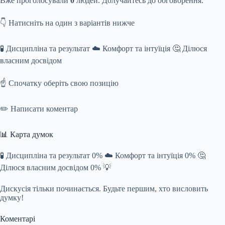
Вже проголосували
0
людей. Долучайтесь до обговорення.
👇 Натисніть на один з варіантів нижче
🧪 Дисципліна та результат ☁️ Комфорт та інтуїція 🤔 Ділюся
власним досвідом
☝️ Спочатку оберіть свою позицію
✏️ Написати коментар
📊 Карта думок
🧪 Дисципліна та результат 0% ☁️ Комфорт та інтуїція 0% 🤔
Ділюся власним досвідом 0% 💡
Дискусія тільки починається. Будьте першим, хто висловить
думку!
Коментарі