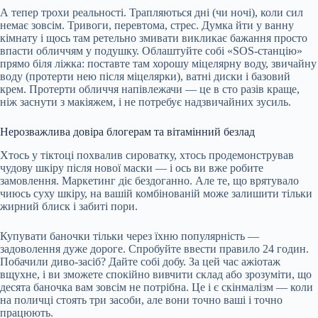
А тепер трохи реальності. Трапляються дні (чи ночі), коли сил
немає зовсім. Тривоги, перевтома, стрес. Думка йти у ванну
кімнату і щось там ретельно змивати викликає бажання просто
впасти обличчям у подушку. Облаштуйте собі «SOS-станцію»
прямо біля ліжка: поставте там хорошу міцелярну воду, звичайну
воду (протерти нею після міцелярки), ватні диски і базовий
крем. Протерти обличчя напівлежачи — це в сто разів краще,
ніж заснути з макіяжем, і не потребує надзвичайних зусиль.
Нерозважлива довіра блогерам та вітамінний безлад
Хтось у тіктоці похвалив сироватку, хтось продемонстрував
чудову шкіру після нової маски — і ось ви вже робите
замовлення. Маркетинг діє бездоганно. Але те, що врятувало
чиюсь суху шкіру, на вашій комбінованій може залишити тільки
жирний блиск і забиті пори.
Купувати баночки тільки через їхню популярність —
задоволення дуже дороге. Спробуйте ввести правило 24 годин.
Побачили диво-засіб? Дайте собі добу. За цей час ажіотаж
вщухне, і ви зможете спокійно вивчити склад або зрозуміти, що
десята баночка вам зовсім не потрібна. Це і є скінмалізм — коли
на поличці стоять три засоби, але вони точно ваші і точно
працюють.