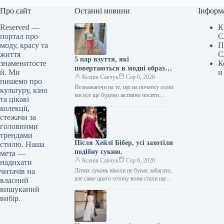
Про сайт
Останні новини
Інформ
Reserved —
К
портал про
С
моду, красу та
П
життя
С
5 пар взуття, які
знаменитосте
К
повертаються в модні образи
й. Ми
и
з приходом осені
Ксенія Савчук
Сер 6, 2026
пишемо про
Незважаючи на те, що на початку осені
культуру, кіно
ми все ще будемо активно носити
та цікаві
мюлі та шльопанці, а також завжди
колекції,
матимемо…
стежачи за
головними
трендами
Після Хейлі Бібер, усі захотіли
стилю. Наша
подібну сукню.
мета —
Ксенія Савчук
Сер 6, 2026
надихати
читачів на
Літніх суконь ніколи не буває забагато,
але саме цього сезону вони стали ще
власний
сміливішими. Тренди літа 2026
вишуканий
остаточно відмовляються від…
вибір.