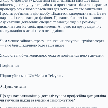
Якщо «перевірена» косметика від спеціаліста висушує ваше
обличчя до стану пустелі, або вам призначають багато апаратних
процедур без чіткого пояснення для чого — ставте запитання.
Просіть роз’яснити дію засобу. Цікавтеся альтернативами. Це не
параноя і не зневага до фахівця. Це ваше обличчя і ваші кошти.
Адекватний доказовий спеціаліст завжди піде на розмову і
пояснить логіку своїх призначень. А право на другу медичну
консультацію взагалі ніхто не відміняв.
Чим менше зайвого стресу, нав’язаних покупок і грубого тертя
— тим більш вдячною буде ваша шкіра.
Якщо стаття була корисною, можете поділитися нею з друзями
Поділитися
Підписуйтесь на UkrMedia в Telegram.
⚡ Пульс читачів
Що для вас важливіше у догляді: сувора професійна дисципліна
чи гнучкий підхід за власним самопочуттям?