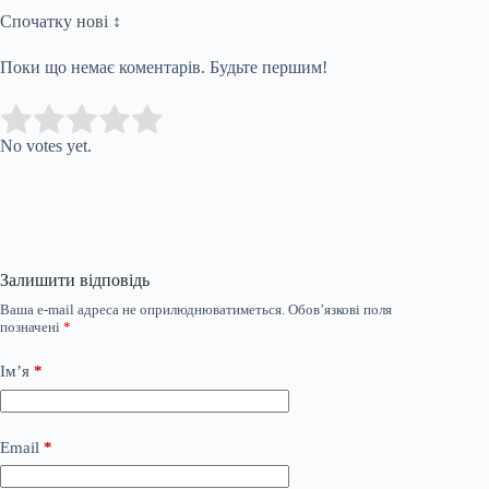
Спочатку нові ↕
Поки що немає коментарів. Будьте першим!
Submit Rating
Rate this item:
No votes yet.
Залишити відповідь
Ваша e-mail адреса не оприлюднюватиметься.
Обов’язкові поля
позначені
*
Ім’я
*
Email
*