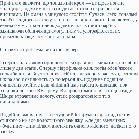
Прийнято вважати, що тональний крем — це щось погане,
«панцир», під яким шкіра не дихає, пітніє і вкривається
висипами. Це омана з минулого століття. Сучасні легкі тональні
засоби жодного «ефекту теплиці» не викликають. Більше того, у
великому місті вони нерідко діють як фізичний бар’єр,
захищаючи обличчя від смогу, пилу та ультрафіолетових
променів краще, ніж «чиста» шкіра.
Справжня проблема виникає ввечері.
Інтернет нав’язливо пропонує нам правило: вмиватися потрібно
лише у два етапи. Спершу гідрофільна олія, потім обов’язково
гель або пінка. Звучить професійно, але якщо у вас суха, чутлива
шкіра або є схильність до почервонінь, щоденне подвійне
очищення зруйнує ваш ліпідний шар набагато швидше, ніж
залишки легкого BB-крему. Ви просто змиєте власні цераміди.
Шкіра втрачатиме вологу, стане роздратованою та з
висипаннями.
Подвійне вмивання — це чудовий інструмент для видалення
стійкого SPF або водостійкого макіяжу. Але для звичайних
«буденних» днів цілком вистачить одного якісного, делікатного
засобу.