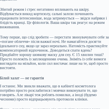
Збитий режим і стрес негативно впливають на шкіру.
Відбувається викид кортизолу, сальні залози починають
працювати інтенсивніше, вода затримується — звідси набряки і
блідість вранці. Це фізіологія. Ваша шкіра так реагує на режим
виживання.
Тому перше, що слід зробити — перестати звинувачувати себе за
«погане обличчя» після важкої ночі. Не намагайтеся досягти
ідеального сну, якщо це зараз нереально. Натомість практикуйте
компенсаторний відпочинок. Доводиться спати вдень?
Придбайте хорошу шовкову маску для сну. Є 15 хвилин тиші?
Просто полежіть із заплющеними очима. Зніміть із себе вимоги
виглядати на мільйон, коли сил вистачає лише на те, щоб просто
вистояти.
Білий халат — не гарантія
І останнє. Ми звикли вважати, що в кабінеті косметолога
потрібно просто розслабитися і мовчки виконувати те, що
говорять. Але лікарі теж роблять помилки, а іноді (будемо
чесними) просто відпрацьовують протоколи клініки.