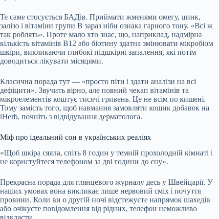
Те саме стосується БАДів. Приймати жменями омегу, цинк,
залізо і вітаміни групи В зараз ніби ознака гарного тону. «Всі ж
так роблять». Проте мало хто знає, що, наприклад, надмірна
кількість вітамінів В12 або біотину здатна змінювати мікробіом
шкіри, викликаючи глибокі підшкірні запалення, які потім
доводиться лікувати місяцями.
Класична порада тут — «просто піти і здати аналізи на всі
дефіцити». Звучить вірно, але повний чекап вітамінів та
мікроелементів коштує тисячі гривень. Це не всім по кишені.
Тому замість того, щоб навмання замовляти кошик добавок на
iHerb, почніть з відвідування дерматолога.
Міф про ідеальний сон в українських реаліях
«Щоб шкіра сяяла, спіть 8 годин у темній прохолодній кімнаті і
не користуйтеся телефоном за дві години до сну».
Прекрасна порада для глянцевого журналу десь у Швейцарії. У
наших умовах вона викликає лише нервовий сміх і почуття
провини. Коли ви о другій ночі відстежуєте напрямок шахедів
або очікуєте повідомлення від рідних, телефон неможливо
відкласти.