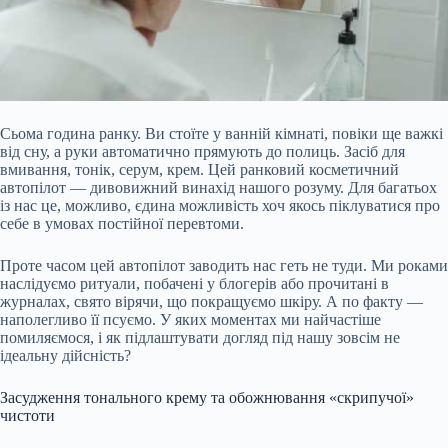
Сьома година ранку. Ви стоїте у ванній кімнаті, повіки ще важкі
від сну, а руки автоматично прямують до полиць. Засіб для
вмивання, тонік, серум, крем. Цей ранковий косметичний
автопілот — дивовижний винахід нашого розуму. Для багатьох
із нас це, можливо, єдина можливість хоч якось піклуватися про
себе в умовах постійної перевтоми.
Проте часом цей автопілот заводить нас геть не туди. Ми роками
наслідуємо ритуали, побачені у блогерів або прочитані в
журналах, свято вірячи, що покращуємо шкіру. А
по факту —
наполегливо її псуємо. У яких моментах ми найчастіше
помиляємося, і як підлаштувати догляд під нашу зовсім не
ідеальну дійсність?
Засудження тонального крему та обожнювання «скрипучої»
чистоти