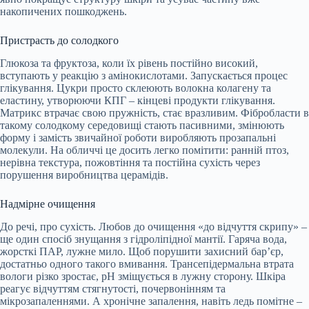
накопичених пошкоджень.
Пристрасть до солодкого
Глюкоза та фруктоза, коли їх рівень постійно високий,
вступають у реакцію з амінокислотами. Запускається процес
глікування. Цукри просто склеюють волокна колагену та
еластину, утворюючи КПГ – кінцеві продукти глікування.
Матрикс втрачає свою пружність, стає вразливим. Фібробласти в
такому солодкому середовищі стають пасивними, змінюють
форму і замість звичайної роботи виробляють прозапальні
молекули. На обличчі це досить легко помітити: ранній птоз,
нерівна текстура, пожовтіння та постійна сухість через
порушення виробництва церамідів.
Надмірне очищення
До речі, про сухість. Любов до очищення «до відчуття скрипу» –
ще один спосіб знущання з гідроліпідної мантії. Гаряча вода,
жорсткі ПАР, лужне мило. Щоб порушити захисний бар’єр,
достатньо одного такого вмивання. Трансепідермальна втрата
вологи різко зростає, pH зміщується в лужну сторону. Шкіра
реагує відчуттям стягнутості, почервонінням та
мікрозапаленнями. А хронічне запалення, навіть ледь помітне –