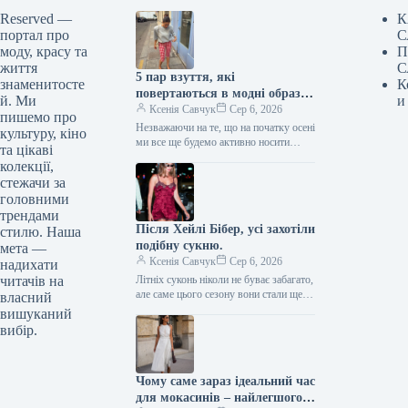
Reserved —
К
портал про
С
моду, красу та
П
життя
С
5 пар взуття, які
знаменитосте
К
повертаються в модні образи
й. Ми
и
з приходом осені
Ксенія Савчук
Сер 6, 2026
пишемо про
Незважаючи на те, що на початку осені
культуру, кіно
ми все ще будемо активно носити
та цікаві
мюлі та шльопанці, а також завжди
колекції,
матимемо…
стежачи за
головними
трендами
Після Хейлі Бібер, усі захотіли
стилю. Наша
подібну сукню.
мета —
Ксенія Савчук
Сер 6, 2026
надихати
читачів на
Літніх суконь ніколи не буває забагато,
але саме цього сезону вони стали ще
власний
сміливішими. Тренди літа 2026
вишуканий
остаточно відмовляються від…
вибір.
Чому саме зараз ідеальний час
для мокасинів – найлегшого