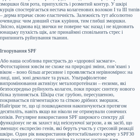
зморшки біля рота, припухлість і розмитий контур. У шкірі
курців спостерігається нестача колагенових волокон I та III типів
– дерма втрачає свою еластичність. Залежність тут абсолютно
очевидна: чим довший стаж куріння, тим глибші зморшки.
Звісно, відмова від звички не поверне час назад і не відновить
юнацьку пухкість щік, але принаймні сповільнить стрес і
припинить руйнування тканин.
Ігнорування SPF
Або наша особлива пристрасть до «здорової засмаги».
Фотостаріння зовсім не схоже на природні зміни, пов’язані з
віком – воно більш агресивне і проявляється нерівномірно: на
лиці, шиї, зоні декольте та руках. Ультрафіолетове
випромінювання активізує металопротеїнази – ензими, які
безпосередньо руйнують колаген, поки процес синтезу нового
білка зупиняється. Шкіра стає грубою, пересушеною,
покривається пігментацією та сіткою дрібних зморшок.
Найгірше те, що ці пошкодження накопичуються протягом
десятиліть, навіть якщо ви ніколи не отримували сонячних
опіків. Регулярне використання SPF широкого спектру дії
функціонує не як захист від неіснуючої загрози, а як засіб, що
зменшує експресію генів, які беруть участь у стресовій реакції
шкіри. Один рік використання фотостабільного крему з SPF30
явно покращує структуру шкіри та усуває частину вже