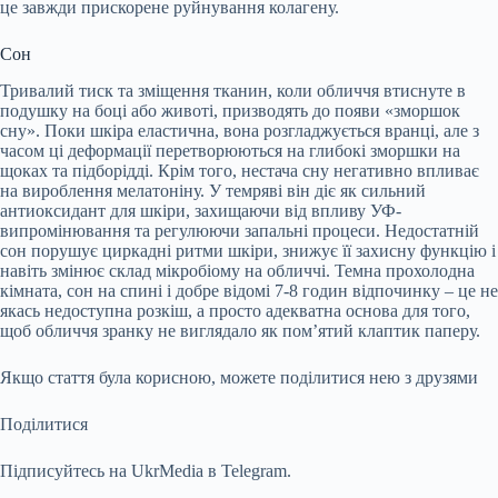
це завжди прискорене руйнування колагену.
Сон
Тривалий тиск та зміщення тканин, коли обличчя втиснуте в
подушку на боці або животі, призводять до появи «зморшок
сну». Поки шкіра еластична, вона розгладжується вранці, але з
часом ці деформації перетворюються на глибокі зморшки на
щоках та підборідді. Крім того, нестача сну негативно впливає
на вироблення мелатоніну. У темряві він діє як сильний
антиоксидант для шкіри, захищаючи від впливу УФ-
випромінювання та регулюючи запальні процеси. Недостатній
сон порушує циркадні ритми шкіри, знижує її захисну функцію і
навіть змінює склад мікробіому на обличчі. Темна прохолодна
кімната, сон на спині і добре відомі 7-8 годин відпочинку – це не
якась недоступна розкіш, а просто адекватна основа для того,
щоб обличчя зранку не виглядало як пом’ятий клаптик паперу.
Якщо стаття була корисною, можете поділитися нею з друзями
Поділитися
Підписуйтесь на UkrMedia в Telegram.