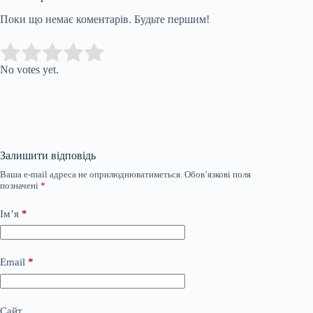
Поки що немає коментарів. Будьте першим!
Submit Rating
Rate this item:
No votes yet.
Залишити відповідь
Ваша e-mail адреса не оприлюднюватиметься.
Обов’язкові поля
позначені
*
Ім’я
*
Email
*
Сайт