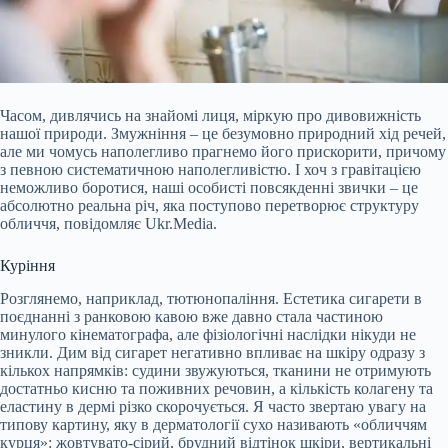
Часом, дивлячись на знайомі лиця, міркую про дивовижність
нашої природи. Змужніння – це безумовно природний хід речей,
але ми чомусь наполегливо прагнемо його прискорити, причому
з певною систематичною наполегливістю. І хоч з гравітацією
неможливо боротися, наші особисті повсякденні звички – це
абсолютно реальна річ, яка поступово перетворює структуру
обличчя, повідомляє Ukr.Media.
Куріння
Розглянемо, наприклад, тютюнопаління. Естетика сигарети в
поєднанні з ранковою кавою вже давно стала
частиною
минулого кінематографа, але фізіологічні наслідки нікуди не
зникли. Дим від сигарет негативно впливає на шкіру одразу з
кількох напрямків: судини звужуються, тканини не отримують
достатньо кисню та поживних речовин, а кількість колагену та
еластину в дермі різко скорочується. Я часто звертаю увагу на
типову картину, яку в дерматології сухо називають «обличчям
курця»: жовтувато-сірий, брудний відтінок шкіри, вертикальні