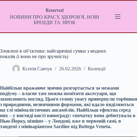
Перейти
до
Reserved
вмісту
НОВИНИ ПРО КРАСУ, ЗДОРОВ'Я, НОВІ
БРЕНДИ ТА ЗІРОК
Зловлені в об’єктиви: найгарячіші сумки з модних
показів (і вони не про зручність)
Ксенія Савчук
26.02.2026
Колекції
Найбільш вражаюче звично розгортається за межами
подіуму – власне там можна помітити аксесуари, що
захоплюють погляд. Цього сезону увагу привернули торбинки
з природними, незвичними формами, які вдало виділяються
на тлі мінімалістичних ансамблів. Найбільш ефектна серед
них – у вигляді кисті винограду: спочатку вона дебютувала в
Нью-Йорку, пізніше – у Лондоні, вже в червоній гамі, в
тандемі з мініваріантом Sardine від Bottega Veneta.