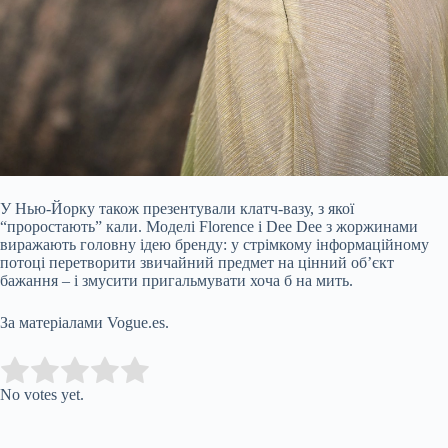
У Нью-Йорку також презентували клатч-вазу, з якої
“проростають” кали. Моделі Florence і Dee Dee з жоржинами
виражають головну ідею бренду: у стрімкому інформаційному
потоці перетворити звичайний предмет на цінний об’єкт
бажання – і змусити пригальмувати хоча б на мить.
За матеріалами Vogue.es.
Submit Rating
Rate this item:
No votes yet.