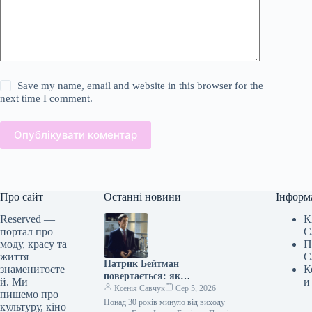
Save my name, email and website in this browser for the
next time I comment.
Опублікувати коментар
Про сайт
Останні новини
Інформ
Reserved —
К
портал про
С
моду, красу та
П
життя
С
Патрик Бейтман
знаменитосте
К
повертається: як
й. Ми
и
“Американський психопат”
Ксенія Савчук
Сер 5, 2026
пишемо про
знову надихає модний світ
Понад 30 років минуло від виходу
культуру, кіно