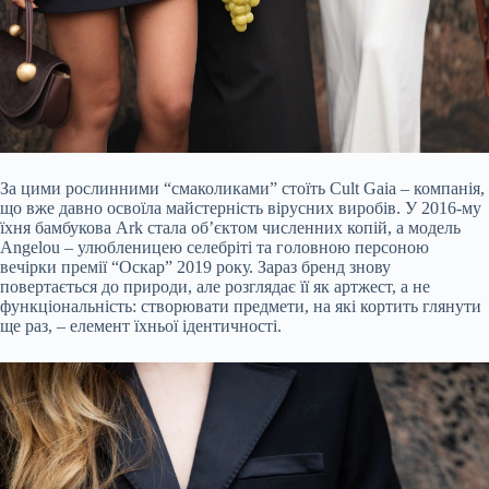
За цими рослинними “смаколиками” стоїть Cult Gaia – компанія,
що вже давно освоїла майстерність вірусних виробів. У 2016-му
їхня бамбукова Ark стала об’єктом численних копій, а модель
Angelou – улюбленицею селебріті та головною персоною
вечірки премії “Оскар” 2019 року. Зараз бренд знову
повертається до природи, але розглядає її як артжест, а не
функціональність: створювати предмети, на які кортить глянути
ще раз, – елемент їхньої ідентичності.