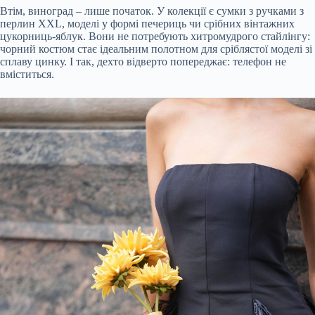
Втім, виноград – лише початок. У колекції є сумки з ручками з
перлин XXL, моделі у формі печериць чи срібних вінтажних
цукорниць-яблук. Вони не потребують хитромудрого стайлінгу:
чорний костюм стає ідеальним полотном для сріблястої моделі зі
сплаву цинку. І так, дехто відверто попереджає: телефон не
вміститься.