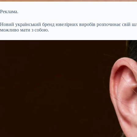
Реклама.
Новий український бренд ювелірних виробів розпочинає свій шлях
можливо мати з собою.