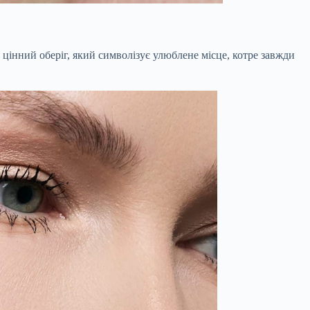
цінний оберіг, який символізує улюблене місце, котре завжди