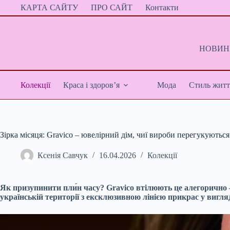
Перейти
КАРТА САЙТУ
ПРО САЙТ
Контакти
до
вмісту
НОВИНИ
Колекції
Краса і здоров’я
Мода
Стиль житт
Зірка місяця: Gravico – ювелірний дім, чиї вироби перегукуються
Ксенія Савчук
16.04.2026
Колекції
Як призупинити пли́н часу? Gravico втілюють це алегорично
українській території з ексклюзивною лінією прикрас у вигляд