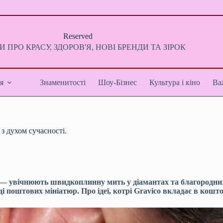
Reserved
 ПРО КРАСУ, ЗДОРОВ'Я, НОВІ БРЕНДИ ТА ЗІРОК
я
Знаменитості
Шоу-Бізнес
Культура і кіно
Ва
 з духом сучасності.
 — увічнюють швидкоплинну мить у діамантах та благородних
і поштових мініатюр. Про ідеї, котрі Gravico вкладає в кошто