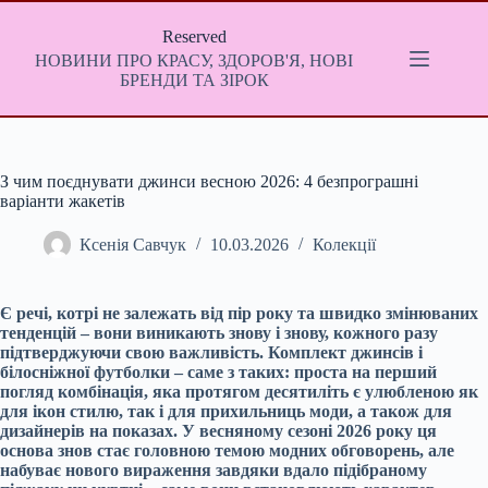
Перейти
до
Reserved
вмісту
НОВИНИ ПРО КРАСУ, ЗДОРОВ'Я, НОВІ
БРЕНДИ ТА ЗІРОК
З чим поєднувати джинси весною 2026: 4 безпрограшні
варіанти жакетів
Ксенія Савчук
10.03.2026
Колекції
Є речі, котрі не залежать від пір року та швидко змінюваних
тенденцій – вони виникають знову і знову, кожного разу
підтверджуючи свою важливість. Комплект джинсів і
білосніжної футболки – саме з таких: проста на перший
погляд комбінація, яка протягом десятиліть є улюбленою як
для ікон стилю, так і для прихильниць моди, а також для
дизайнерів на показах. У весняному сезоні 2026 року ця
основа знов стає головною темою модних обговорень, але
набуває нового вираження завдяки вдало підібраному