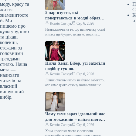
моду, красу та
П
життя
С
5 пар взуття, які
знаменитосте
К
повертаються в модні образи
й. Ми
и
з приходом осені
Ксенія Савчук
Сер 6, 2026
пишемо про
Незважаючи на те, що на початку осені
культуру, кіно
ми все ще будемо активно носити
та цікаві
мюлі та шльопанці, а також завжди
колекції,
матимемо…
стежачи за
головними
трендами
Після Хейлі Бібер, усі захотіли
стилю. Наша
подібну сукню.
мета —
Ксенія Савчук
Сер 6, 2026
надихати
читачів на
Літніх суконь ніколи не буває забагато,
але саме цього сезону вони стали ще
власний
сміливішими. Тренди літа 2026
вишуканий
остаточно відмовляються від…
вибір.
Чому саме зараз ідеальний час
для мокасинів – найлегшого
закритого взуття
Ксенія Савчук
Сер 6, 2026
Хоча кросівки часто є основою
гардеробу, в теплу пору року взуття