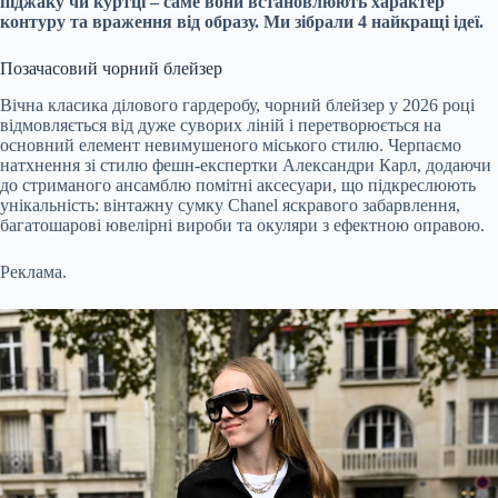
піджаку чи куртці – саме вони встановлюють характер
контуру та враження від образу. Ми зібрали 4 найкращі ідеї.
Позачасовий чорний блейзер
Вічна класика ділового гардеробу, чорний блейзер у 2026 році
відмовляється від дуже суворих ліній і перетворюється на
основний елемент невимушеного міського стилю. Черпаємо
натхнення зі стилю фешн-експертки Александри Карл, додаючи
до стриманого ансамблю помітні аксесуари, що підкреслюють
унікальність: вінтажну сумку Chanel яскравого забарвлення,
багатошарові ювелірні вироби та окуляри з ефектною оправою.
Реклама.