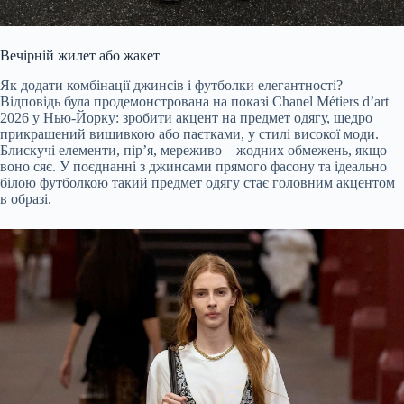
Вечірній жилет або жакет
Як додати комбінації джинсів і футболки елегантності?
Відповідь була продемонстрована на показі Chanel Métiers d’art
2026 у Нью-Йорку: зробити акцент на предмет одягу, щедро
прикрашений вишивкою або паєтками, у стилі високої моди.
Блискучі елементи, пір’я, мереживо – жодних обмежень, якщо
воно сяє. У поєднанні з джинсами прямого фасону та ідеально
білою футболкою такий предмет одягу стає головним акцентом
в образі.