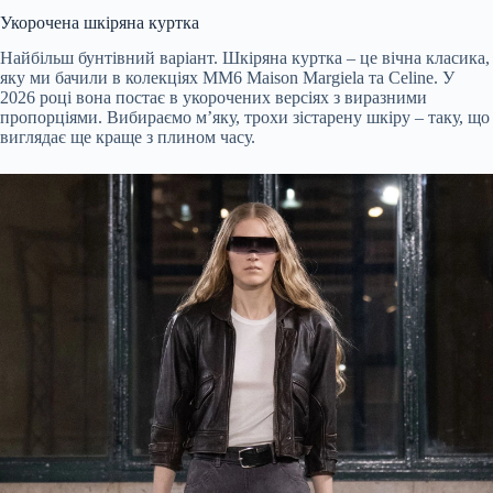
Укорочена шкіряна куртка
Найбільш бунтівний варіант. Шкіряна куртка – це вічна класика,
яку ми бачили в колекціях MM6 Maison Margiela та Celine. У
2026 році вона постає в укорочених версіях з виразними
пропорціями. Вибираємо м’яку, трохи зістарену шкіру – таку, що
виглядає ще краще з плином часу.