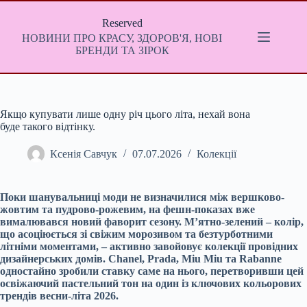
Перейти
до
Reserved
вмісту
НОВИНИ ПРО КРАСУ, ЗДОРОВ'Я, НОВІ
БРЕНДИ ТА ЗІРОК
Якщо купувати лише одну річ цього літа, нехай вона
буде такого відтінку.
Ксенія Савчук
07.07.2026
Колекції
Поки шанувальниці моди не визначилися між вершково-
жовтим та пудрово-рожевим, на фешн-показах вже
вималювався новий фаворит сезону. М’ятно-зелений – колір,
що асоціюється зі свіжим морозивом та безтурботними
літніми моментами, – активно завойовує колекції провідних
дизайнерських домів. Chanel, Prada, Miu Miu та Rabanne
одностайно зробили ставку саме на нього, перетворивши цей
освіжаючий пастельний тон на один із ключових кольорових
трендів весни-літа 2026.