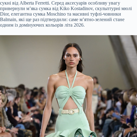
сукні від Alberta Ferretti. Серед аксесуарів особливу увагу
привернули м’яка сумка від Kiko Kostadinov, скульптурні мюлі
Dior, елегантна сумка Moschino та масивні туфлі-човники
Balmain, які ще раз підтвердили: саме м’ятно-зелений стане
одним із домінуючих кольорів літа 2026.