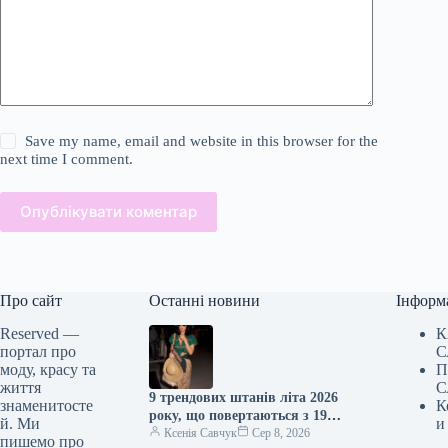
Save my name, email and website in this browser for the
next time I comment.
Опублікувати коментар
Про сайт
Останні новини
Інформ
Reserved —
К
портал про
С
моду, красу та
П
життя
С
9 трендових штанів літа 2026
знаменитосте
К
року, що повертаються з 1970-
й. Ми
и
х
Ксенія Савчук
Сер 8, 2026
пишемо про