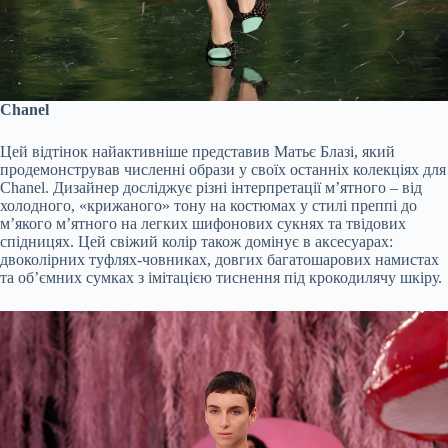
Chanel
Цей відтінок найактивніше представив Матьє Блазі, який
продемонстрував численні образи у своїх останніх колекціях для
Chanel. Дизайнер досліджує різні інтерпретації м’ятного – від
холодного, «крижаного» тону на костюмах у стилі преппі до
м’якого м’ятного на легких шифонових сукнях та твідових
спідницях. Цей свіжий колір також домінує в аксесуарах:
двоколірних туфлях-човниках, довгих багатошарових намистах
та об’ємних сумках з імітацією тиснення під крокодилячу шкіру.