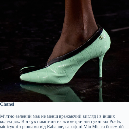
Chanel
М’ятно-зелений мав не менш вражаючий вигляд і в інших
колекціях. Він був помітний на асиметричній сукні від Prada,
мінісукні з рюшами від Rabanne, сарафані Miu Miu та богемній