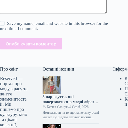
Save my name, email and website in this browser for the
next time I comment.
Опублікувати коментар
Про сайт
Останні новини
Інформ
Reserved —
К
портал про
С
моду, красу та
П
життя
С
5 пар взуття, які
знаменитосте
К
повертаються в модні образи
й. Ми
и
з приходом осені
Ксенія Савчук
Сер 6, 2026
пишемо про
Незважаючи на те, що на початку осені
культуру, кіно
ми все ще будемо активно носити
та цікаві
мюлі та шльопанці, а також завжди
колекції,
матимемо…