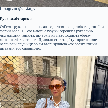
Instagram @oliviatps
Рукави-ліхтарики
Об’ємні рукави — один з альтернативних проявів тенденції на
форми бабл. Ті, хто мають блузу чи сорочку з рукавами-
ліхтариками, знають, що вони миттєво додають образу
жіночності та легкості. Правило стилізації тут протилежне
балоновій спідниці: об’єм вгорі врівноважте облягаючими
штанами або спідницею.