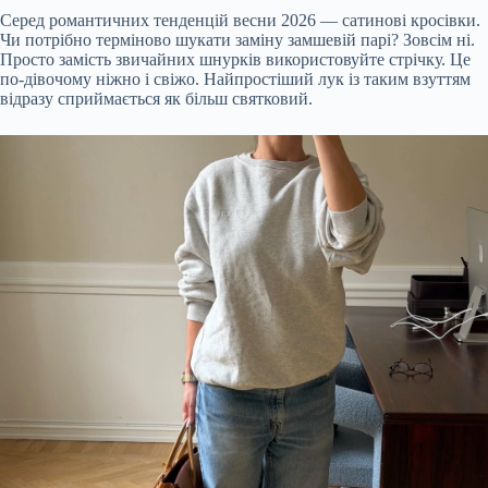
Серед романтичних тенденцій весни 2026 — сатинові кросівки.
Чи потрібно терміново шукати заміну замшевій парі? Зовсім ні.
Просто замість звичайних шнурків використовуйте стрічку. Це
по-дівочому ніжно і свіжо. Найпростіший лук із таким взуттям
відразу сприймається як більш святковий.