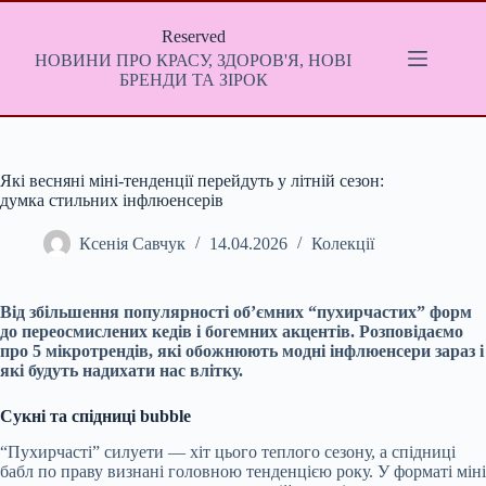
Перейти
до
Reserved
вмісту
НОВИНИ ПРО КРАСУ, ЗДОРОВ'Я, НОВІ
БРЕНДИ ТА ЗІРОК
Які весняні міні-тенденції перейдуть у літній сезон:
думка стильних інфлюенсерів
Ксенія Савчук
14.04.2026
Колекції
Від збільшення популярності об’ємних “пухирчастих” форм
до переосмислених кедів і богемних акцентів. Розповідаємо
про 5 мікротрендів, які обожнюють модні інфлюенсери зараз і
які будуть надихати нас влітку.
Сукні та спідниці bubble
“Пухирчасті” силуети — хіт цього теплого сезону, а спідниці
бабл по праву визнані головною тенденцією року. У форматі міні