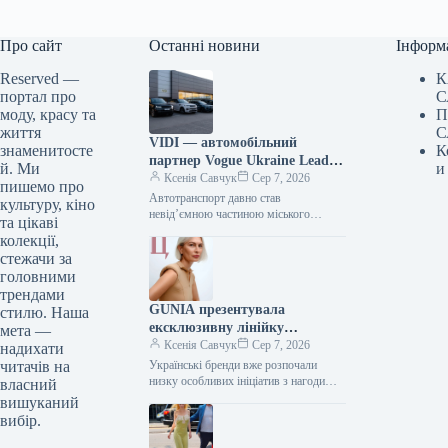
Про сайт
Останні новини
Інформ
Reserved —
К
портал про
С
моду, красу та
П
життя
С
VIDI — автомобільний
знаменитосте
К
партнер Vogue Ukraine Leaders
й. Ми
и
Gala: які автомобілі будуть
Ксенія Савчук
Сер 7, 2026
пишемо про
представлені на заході
Автотранспорт давно став
культуру, кіно
невід’ємною частиною міського
та цікаві
середовища — простором, що з’єднує
колекції,
роботу та дім, подорожі та
стежачи за
повсякденні клопоти. Тому вибір…
головними
трендами
GUNIA презентувала
стилю. Наша
ексклюзивну лінійку
мета —
ювелірних виробів на честь
Ксенія Савчук
Сер 7, 2026
надихати
Дня Незалежності
читачів на
Українські бренди вже розпочали
низку особливих ініціатив з нагоди
власний
Дня Незалежності. Зокрема, GUNIA
вишуканий
Project презентували символічну серію
вибір.
прикрас – позолочені…