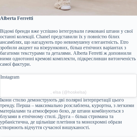
Alberta Ferretti
Відомі бренди вже успішно інтегрували гачковані штани у свої
останні колекції. Chanel представили їх у повністю білих
ансамблях, що нагадують про невимушену елегантність. Etro
зробили акцент на візерункових, більш етнічних варіантах з
багатими текстурами та деталями. Alberta Ferretti ж доповнили
ними однотонні кремові комплекти, підкресливши витонченість
самої фактури.
Instagram
, elsa (@hoskelsa)
Ікони стилю демонструють дві полярні інтерпретації цього
тренду. Перша – максимально розслаблена, курортна, з легкими
матеріалами та атмосферою бохо, де штани комбінуються з
блузами в етнічному стилі. Друга – більш стримана та
урбаністична, де щільніше плетіння та монохромні образи
створюють відчуття сучасної вишуканості.