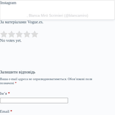
Instagram
, Blanca Miró Scrimieri (@blancamiro)
За матеріалами Vogue.es.
Submit Rating
Rate this item:
No votes yet.
Залишити відповідь
Ваша e-mail адреса не оприлюднюватиметься.
Обов’язкові поля
позначені
*
Ім’я
*
Email
*