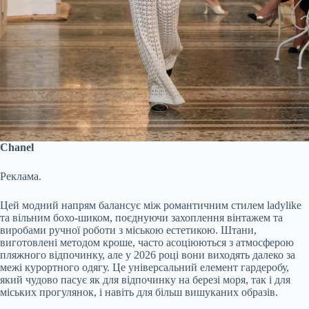
Chanel
Реклама.
Цей модний напрям балансує між романтичним стилем ladylike
та вільним бохо-шиком, поєднуючи захоплення вінтажем та
виробами ручної роботи з міською естетикою. Штани,
виготовлені методом кроше, часто асоціюються з атмосферою
пляжного відпочинку, але у 2026 році вони виходять далеко за
межі курортного одягу. Це універсальний елемент гардеробу,
який чудово пасує як для відпочинку на березі моря, так і для
міських прогулянок, і навіть для більш вишуканих образів.