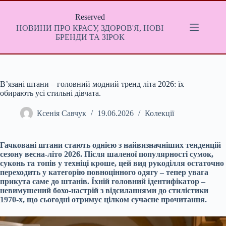
Перейти
до
Reserved
вмісту
НОВИНИ ПРО КРАСУ, ЗДОРОВ'Я, НОВІ
БРЕНДИ ТА ЗІРОК
В’язані штани – головний модний тренд літа 2026: їх
обирають усі стильні дівчата.
Ксенія Савчук
19.06.2026
Колекції
Гачковані штани стають однією з найвизначніших тенденцій
сезону весна-літо 2026. Після шаленої популярності сумок,
суконь та топів у техніці кроше, цей вид рукоділля остаточно
переходить у категорію повноцінного одягу – тепер увага
прикута саме до штанів. Їхній головний ідентифікатор –
невимушений бохо-настрій з відсиланнями до стилістики
1970-х, що сьогодні отримує цілком сучасне прочитання.