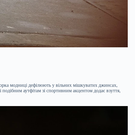
Йорка модниці дефілюють у вільних мішкуватих джинсах,
і подібним аутфітам зі спортивним акцентом додає взуття,