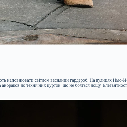
жують наповнювати світлом весняний гардероб. На вулицях Нью-
 анораков до технічних курток, що не бояться дощу. Елегантност