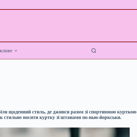
жливе
оїли щоденний стиль, де джинси разом зі спортивною курткою
к стильно носити куртку зі штанами по-нью-йоркськи.