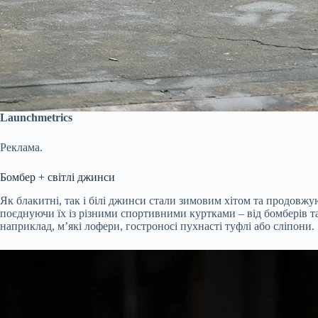
Launchmetrics
Реклама.
Бомбер + світлі джинси
Як блакитні, так і білі джинси стали зимовим хітом та продов
поєднуючи їх із різними спортивними куртками – від бомберів та
наприклад, м’які лофери, гостроносі пухнасті туфлі або сліпони.