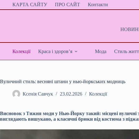
Перейти
КАРТА САЙТУ
ПРО САЙТ
Контакти
до
вмісту
НОВИНИ
Колекції
Краса і здоров’я
Мода
Стиль житт
Вуличний стиль: весняні штани у нью-йоркських модниць
Ксенія Савчук
23.02.2026
Колекції
Висновок з Тижня моди у Нью-Йорку такий: місцеві вуличні з
виглядають вишукано, а класичні брюки від костюма з піджа