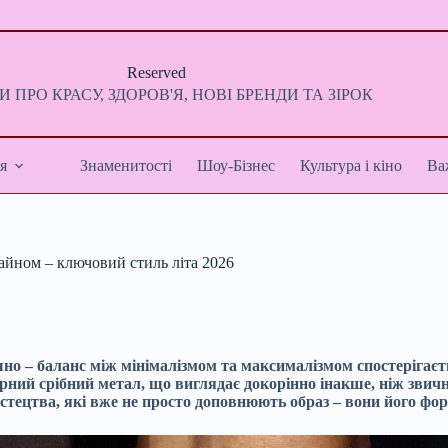
Reserved
 ПРО КРАСУ, ЗДОРОВ'Я, НОВІ БРЕНДИ ТА ЗІРОК
я
Знаменитості
Шоу-Бізнес
Культура і кіно
Ва
изайном – ключовий стиль літа 2026
но – баланс між мінімалізмом та максималізмом спостерігаєть
турний срібний метал, що виглядає докорінно інакше, ніж звич
стецтва, які вже не просто доповнюють образ – вони його фо