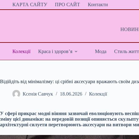
Перейти
КАРТА САЙТУ
ПРО САЙТ
Контакти
до
вмісту
НОВИНИ
Колекції
Краса і здоров’я
Мода
Стиль житт
Відійдіть від мінімалізму: ці срібні аксесуари вражають своїм д
Ксенія Савчук
18.06.2026
Колекції
У сфері прикрас модні віяння зазвичай еволюціонують неспіш
зміну цієї динаміки: на передовій позиції опиняється скульп
архітектурні силуети перетворюють аксесуари на витвори ми